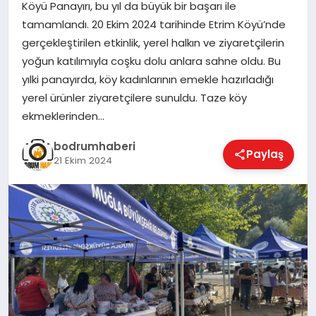
Köyü Panayırı, bu yıl da büyük bir başarı ile
tamamlandı. 20 Ekim 2024 tarihinde Etrim Köyü’nde
KÖŞE YAZILARI
gerçekleştirilen etkinlik, yerel halkın ve ziyaretçilerin
yoğun katılımıyla coşku dolu anlara sahne oldu. Bu
yılki panayırda, köy kadınlarının emekle hazırladığı
YAŞAM
yerel ürünler ziyaretçilere sunuldu. Taze köy
ekmeklerinden…
SPOR
bodrumhaberi
Paylaş
21 Ekim 2024
MUĞLA
☰