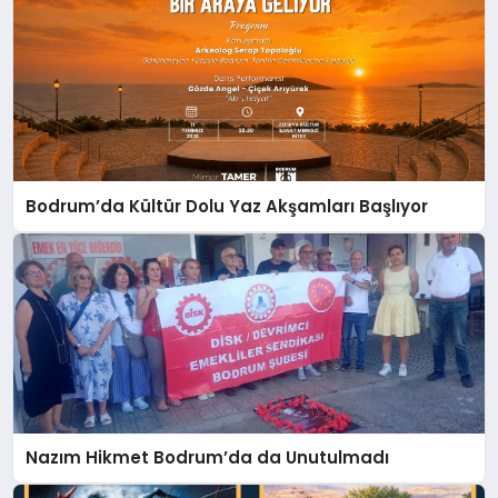
Bodrum’da Kültür Dolu Yaz Akşamları Başlıyor
Nazım Hikmet Bodrum’da da Unutulmadı