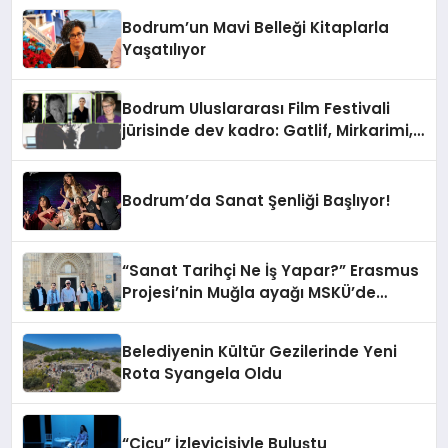
Bodrum’un Mavi Belleği Kitaplarla
Yaşatılıyor
Bodrum Uluslararası Film Festivali
jürisinde dev kadro: Gatlif, Mirkarimi,
Uçansu, Atasoy, Jalladeau
Bodrum’da Sanat Şenliği Başlıyor!
“Sanat Tarihçi Ne İş Yapar?” Erasmus
Projesi’nin Muğla ayağı MSKÜ’de
Yapıldı
Belediyenin Kültür Gezilerinde Yeni
Rota Syangela Oldu
“Çiçu” İzleyicisiyle Buluştu