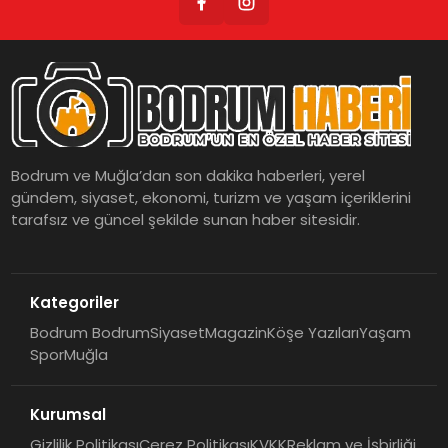
Bodrum ve Muğla’dan son dakika haberleri, yerel
gündem, siyaset, ekonomi, turizm ve yaşam içeriklerini
tarafsız ve güncel şekilde sunan haber sitesidir.
Kategoriler
Bodrum Bodrum
Siyaset
Magazin
Köşe Yazıları
Yaşam
Spor
Muğla
Kurumsal
Gizlilik Politikası
Çerez Politikası
KVKK
Reklam ve İşbirliği