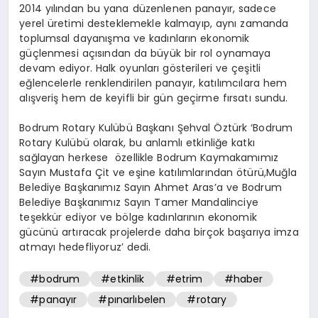
2014 yılından bu yana düzenlenen panayır, sadece
yerel üretimi desteklemekle kalmayıp, aynı zamanda
toplumsal dayanışma ve kadınların ekonomik
güçlenmesi açısından da büyük bir rol oynamaya
devam ediyor. Halk oyunları gösterileri ve çeşitli
eğlencelerle renklendirilen panayır, katılımcılara hem
alışveriş hem de keyifli bir gün geçirme fırsatı sundu.
Bodrum Rotary Kulübü Başkanı Şehval Öztürk ‘Bodrum
Rotary Kulübü olarak, bu anlamlı etkinliğe katkı
sağlayan herkese özellikle Bodrum Kaymakamımız
Sayın Mustafa Çit ve eşine katılımlarından ötürü,Muğla
Belediye Başkanımız Sayın Ahmet Aras’a ve Bodrum
Belediye Başkanımız Sayın Tamer Mandalinciye
teşekkür ediyor ve bölge kadınlarının ekonomik
gücünü artıracak projelerde daha birçok başarıya imza
atmayı hedefliyoruz’ dedi.
#bodrum
#etkinlik
#etrim
#haber
#panayır
#pınarlıbelen
#rotary