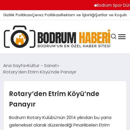
Bodrum Spor Dünyasını 
Gizlilik Politikası
Çerez Politikası
Reklam ve İşbirliği
Şartlar ve Koşullar
Ana Sayfa
Kültür - Sanat
Rotary’den Etrim Köyü’nde Panayır
BODRUM BODRUM
Rotary’den Etrim Köyü’nde
SIYASET
Panayır
Bodrum Rotary Kulübü’nün 2014 yılından bu yana
MAGAZIN
geleneksel olarak düzenlediği Pınarlıbelen Etrim