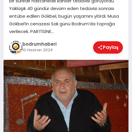
bir süredir hastanede kanser tedavisi görüyordu.
Yaklaşık 40 gündür devam eden tedavisi sonrası
KÖŞE YAZILARI
entübe edilen Gökbel, bugün yaşamını yitirdi. Musa
Gökbel’in cenazesi Salı günü Bodrum’da toprağa
verilecek. PARTİSİNE…
YAŞAM
bodrumhaberi
Paylaş
10 Haziran 2024
SPOR
MUĞLA
☰