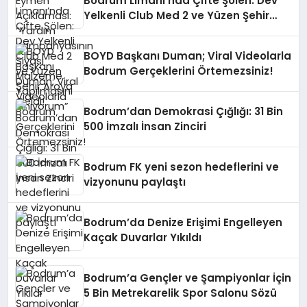
Bodrum Limanı’nda Çifte Şölen: Dev
Yelkenli Club Med 2 ve Yüzen Şehir
Aroya Geldi!
BOYD Başkanı Duman; Viral Videolarla
Bodrum Gerçeklerini Örtemezsiniz!
Bodrum’dan Demokrasi Çığlığı: 31 Bin
500 İmzalı İnsan Zinciri
Bodrum FK yeni sezon hedeflerini ve
vizyonunu paylaştı
Bodrum’da Denize Erişimi Engelleyen
Kaçak Duvarlar Yıkıldı
Bodrum’a Gençler ve Şampiyonlar İçin
5 Bin Metrekarelik Spor Salonu Sözü