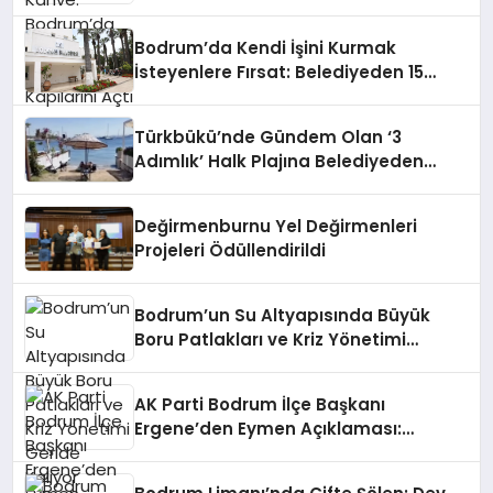
Kapılarını Açtı
Bodrum’da Kendi İşini Kurmak
İsteyenlere Fırsat: Belediyeden 15
Taşınmaz Kiraya Veriliyor
Türkbükü’nde Gündem Olan ‘3
Adımlık’ Halk Plajına Belediyeden
Yanıt Geldi
Değirmenburnu Yel Değirmenleri
Projeleri Ödüllendirildi
Bodrum’un Su Altyapısında Büyük
Boru Patlakları ve Kriz Yönetimi
Geride Kalıyor
AK Parti Bodrum İlçe Başkanı
Ergene’den Eymen Açıklaması:
“Yardım Kampanyasının Siyasi
Malzeme Yapılmasını Kınıyorum”