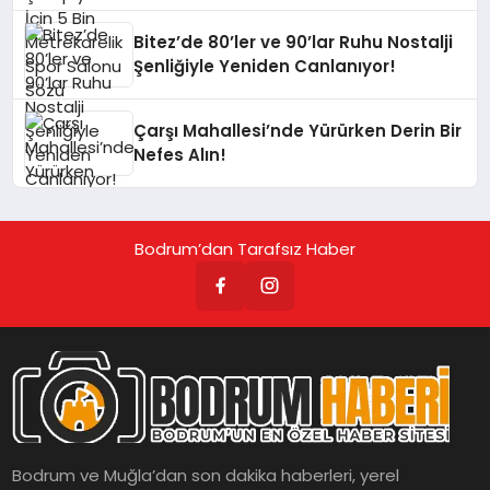
Bitez’de 80’ler ve 90’lar Ruhu Nostalji
Şenliğiyle Yeniden Canlanıyor!
Çarşı Mahallesi’nde Yürürken Derin Bir
Nefes Alın!
Bodrum’dan Tarafsız Haber
Bodrum ve Muğla’dan son dakika haberleri, yerel