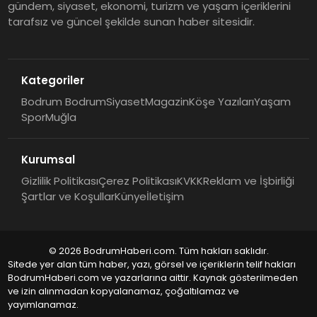
gündem, siyaset, ekonomi, turizm ve yaşam içeriklerini
tarafsız ve güncel şekilde sunan haber sitesidir.
Kategoriler
Bodrum Bodrum
Siyaset
Magazin
Köşe Yazıları
Yaşam
Spor
Muğla
Kurumsal
Gizlilik Politikası
Çerez Politikası
KVKK
Reklam ve İşbirliği
Şartlar ve Koşullar
Künye
İletişim
© 2026 BodrumHaberi.com. Tüm hakları saklıdır.
Sitede yer alan tüm haber, yazı, görsel ve içeriklerin telif hakları
BodrumHaberi.com ve yazarlarına aittir. Kaynak gösterilmeden
ve izin alınmadan kopyalanamaz, çoğaltılamaz ve
yayımlanamaz.