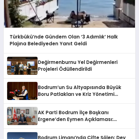
Türkbükü’nde Gündem Olan ‘3 Adımlık’ Halk
Plajına Belediyeden Yanıt Geldi
Değirmenburnu Yel Değirmenleri
Projeleri Ödüllendirildi
Bodrum’un Su Altyapısında Büyük
Boru Patlakları ve Kriz Yönetimi
Geride Kalıyor
AK Parti Bodrum İlçe Başkanı
Ergene’den Eymen Açıklaması:
“Yardım Kampanyasının Siyasi
Malzeme Yapılmasını Kınıyorum”
Bodrum Limanı’nda Çifte Şölen: Dev