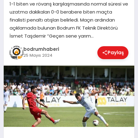
1-1 biten ve rövanş karşılaşmasında normal süresi ve
uzatma dakikaları 0-0 berabere biten maçta
KÖŞE YAZILARI
finalisti penaltı atışları belirledi. Maçın ardından
açıklamada bulunan Bodrum FK Teknik Direktörü
İsmet Taşdemir “Geçen sene yarım…
YAŞAM
bodrumhaberi
Paylaş
25 Mayıs 2024
SPOR
MUĞLA
☰