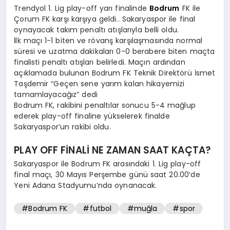
Trendyol 1. Lig play-off yarı finalinde
Bodrum
FK ile
Çorum FK karşı karşıya geldi.. Sakaryaspor ile final
oynayacak takım penaltı atışlarıyla belli oldu.
İlk maçı 1-1 biten ve rövanş karşılaşmasında normal
süresi ve uzatma dakikaları 0-0 berabere biten maçta
finalisti penaltı atışları belirledi. Maçın ardından
açıklamada bulunan Bodrum FK Teknik Direktörü İsmet
Taşdemir “Geçen sene yarım kalan hikayemizi
tamamlayacağız” dedi
Bodrum FK, rakibini penaltılar sonucu 5-4 mağlup
ederek play-off finaline yükselerek finalde
Sakaryaspor’un rakibi oldu.
PLAY OFF FİNALİ NE ZAMAN SAAT KAÇTA?
Sakaryaspor ile Bodrum FK arasındaki 1. Lig play-off
final maçı, 30 Mayıs Perşembe günü saat 20.00’de
Yeni Adana Stadyumu’nda oynanacak.
#Bodrum FK
#futbol
#muğla
#spor