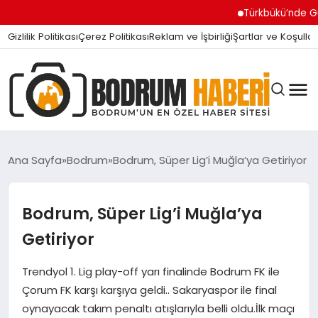
Türkbükü’nde Gündem O
Gizlilik Politikası
Çerez Politikası
Reklam ve İşbirliği
Şartlar ve Koşullar
Ana Sayfa
Bodrum
Bodrum, Süper Lig’i Muğla’ya Getiriyor
BODRUM BODRUM
Bodrum, Süper Lig’i Muğla’ya
Getiriyor
SIYASET
Trendyol 1. Lig play-off yarı finalinde Bodrum FK ile
Çorum FK karşı karşıya geldi.. Sakaryaspor ile final
MAGAZIN
oynayacak takım penaltı atışlarıyla belli oldu.İlk maçı