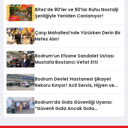
Bitez’de 80’ler ve 90’lar Ruhu Nostalji
Şenliğiyle Yeniden Canlanıyor!
Çarşı Mahallesi’nde Yürürken Derin Bir
Nefes Alın!
Bodrum’un Efsane Sandalet Ustası
Mustafa Bostancı Vefat Etti
Bodrum Devlet Hastanesi Şikayet
Rekoru Kırıyor! Acil Servis, Hijyen ve
Yoğunluk Tepki Çekiyor!
Bodrum’da Gıda Güvenliği Uyarısı:
“Güvenli Gıda Ancak Gıda
Mühendisiyle Mümkün”