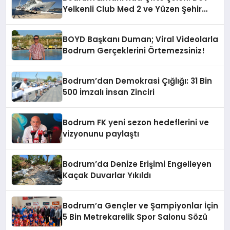
Yelkenli Club Med 2 ve Yüzen Şehir
Aroya Geldi!
BOYD Başkanı Duman; Viral Videolarla
Bodrum Gerçeklerini Örtemezsiniz!
Bodrum’dan Demokrasi Çığlığı: 31 Bin
500 İmzalı İnsan Zinciri
Bodrum FK yeni sezon hedeflerini ve
vizyonunu paylaştı
Bodrum’da Denize Erişimi Engelleyen
Kaçak Duvarlar Yıkıldı
Bodrum’a Gençler ve Şampiyonlar İçin
5 Bin Metrekarelik Spor Salonu Sözü