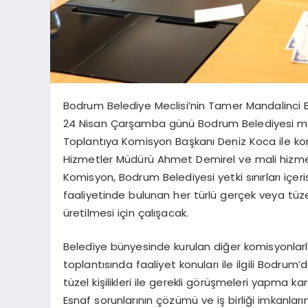
Bodrum Belediye Meclisi’nin Tamer Mandalinci Ba
24 Nisan Çarşamba günü Bodrum Belediyesi merk
Toplantıya Komisyon Başkanı Deniz Koca ile kom
Hizmetler Müdürü Ahmet Demirel ve mali hizmetl
Komisyon, Bodrum Belediyesi yetki sınırları içer
faaliyetinde bulunan her türlü gerçek veya tüzel
üretilmesi için çalışacak.
Belediye bünyesinde kurulan diğer komisyonlarla
toplantısında faaliyet konuları ile ilgili Bodru
tüzel kişilikleri ile gerekli görüşmeleri yapma kara
Esnaf sorunlarının çözümü ve iş birliği imkanla