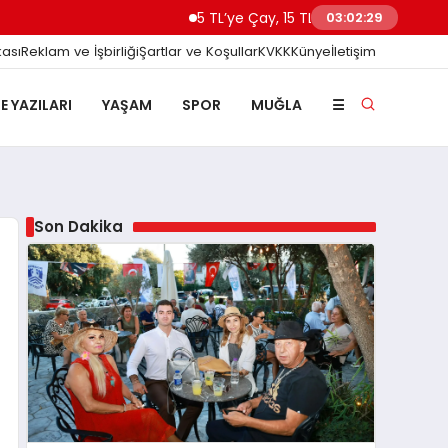
5 TL’ye Çay, 15 TL’ye Kahve: Bodrum’da “Pınara
03:02:31
kası
Reklam ve İşbirliği
Şartlar ve Koşullar
KVKK
Künye
İletişim
E YAZILARI
YAŞAM
SPOR
MUĞLA
☰
Son Dakika