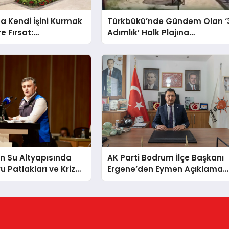
 Kendi İşini Kurmak
Türkbükü’nde Gündem Olan ‘
e Fırsat:
Adımlık’ Halk Plajına
den 15 Taşınmaz
Belediyeden Yanıt Geldi
iliyor
n Su Altyapısında
AK Parti Bodrum İlçe Başkanı
u Patlakları ve Kriz
Ergene’den Eymen Açıklaması
Geride Kalıyor
“Yardım Kampanyasının
Siyasi Malzeme Yapılmasını
Kınıyorum”