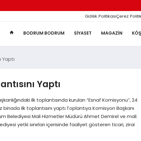
Gizlilik Politikası
Çerez Politi
BODRUM BODRUM
SIYASET
MAGAZIN
KÖŞ
ı Yaptı
antısını Yaptı
kanlığındaki ilk toplantısında kurulan “Esnaf Komisyonu’’, 24
inada ilk toplantısını yaptı.Toplantıya Komisyon Başkanı
drum Belediyesi Mali Hizmetler Müdürü Ahmet Demirel ve mali
yesi yetki sınırları içerisinde faaliyet gösteren ticari, zirai