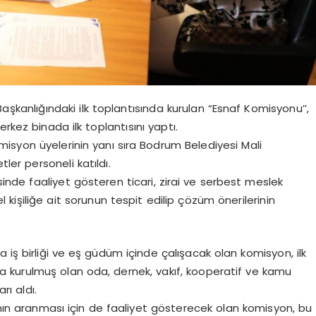
şkanlığındaki ilk toplantısında kurulan “Esnaf Komisyonu’’,
ez binada ilk toplantısını yaptı.
isyon üyelerinin yanı sıra Bodrum Belediyesi Mali
er personeli katıldı.
isinde faaliyet gösteren ticari, zirai ve serbest meslek
 kişiliğe ait sorunun tespit edilip çözüm önerilerinin
 iş birliği ve eş güdüm içinde çalışacak olan komisyon, ilk
m’da kurulmuş olan oda, dernek, vakıf, kooperatif ve kamu
rı aldı.
rının aranması için de faaliyet gösterecek olan komisyon, bu