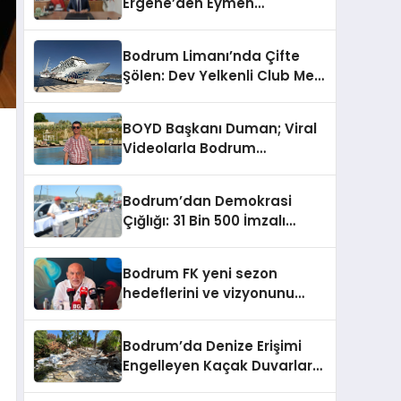
Ergene’den Eymen
Açıklaması: “Yardım
Kampanyasının Siyasi
Bodrum Limanı’nda Çifte
Malzeme Yapılmasını
Şölen: Dev Yelkenli Club Med
Kınıyorum”
2 ve Yüzen Şehir Aroya
Geldi!
BOYD Başkanı Duman; Viral
Videolarla Bodrum
Gerçeklerini Örtemezsiniz!
Bodrum’dan Demokrasi
Çığlığı: 31 Bin 500 İmzalı
İnsan Zinciri
Bodrum FK yeni sezon
hedeflerini ve vizyonunu
paylaştı
Bodrum’da Denize Erişimi
Engelleyen Kaçak Duvarlar
Yıkıldı