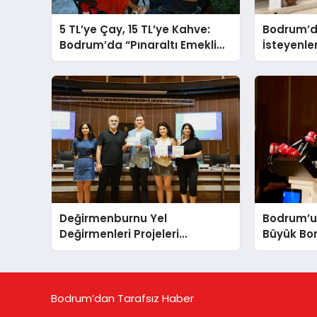
5 TL’ye Çay, 15 TL’ye Kahve:
Bodrum’da
Bodrum’da “Pınaraltı Emekli
İsteyenler
Kafe” Kapılarını Açtı
Belediye
Kiraya Ver
Değirmenburnu Yel
Bodrum’u
Değirmenleri Projeleri
Büyük Bor
Ödüllendirildi
Yönetimi 
Bodrum’dan Tarafsız Haber