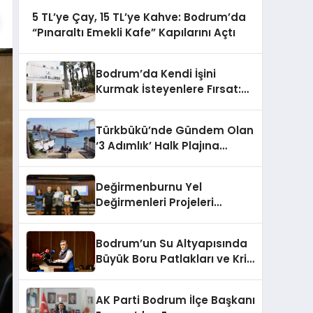
5 TL’ye Çay, 15 TL’ye Kahve: Bodrum’da
“Pınaraltı Emekli Kafe” Kapılarını Açtı
Bodrum’da Kendi İşini
Kurmak İsteyenlere Fırsat:
Belediyeden 15 Taşınmaz
Kiraya Veriliyor
Türkbükü’nde Gündem Olan
‘3 Adımlık’ Halk Plajına
Belediyeden Yanıt Geldi
Değirmenburnu Yel
Değirmenleri Projeleri
Ödüllendirildi
Bodrum’un Su Altyapısında
Büyük Boru Patlakları ve Kriz
Yönetimi Geride Kalıyor
AK Parti Bodrum İlçe Başkanı