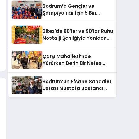
Bodrum’a Gençler ve
Şampiyonlar İçin 5 Bin
Metrekarelik Spor Salonu
Sözü
Bitez’de 80’ler ve 90’lar Ruhu
Nostalji Şenliğiyle Yeniden
Canlanıyor!
Çarşı Mahallesi’nde
Yürürken Derin Bir Nefes
Alın!
Bodrum’un Efsane Sandalet
Ustası Mustafa Bostancı
Vefat Etti