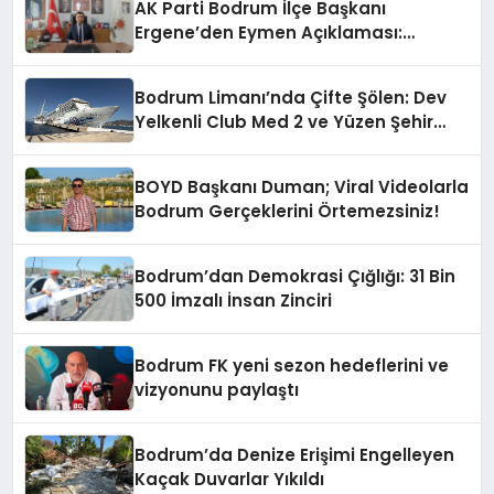
AK Parti Bodrum İlçe Başkanı
Ergene’den Eymen Açıklaması:
“Yardım Kampanyasının Siyasi
Malzeme Yapılmasını Kınıyorum”
Bodrum Limanı’nda Çifte Şölen: Dev
Yelkenli Club Med 2 ve Yüzen Şehir
Aroya Geldi!
BOYD Başkanı Duman; Viral Videolarla
Bodrum Gerçeklerini Örtemezsiniz!
Bodrum’dan Demokrasi Çığlığı: 31 Bin
500 İmzalı İnsan Zinciri
Bodrum FK yeni sezon hedeflerini ve
vizyonunu paylaştı
Bodrum’da Denize Erişimi Engelleyen
Kaçak Duvarlar Yıkıldı