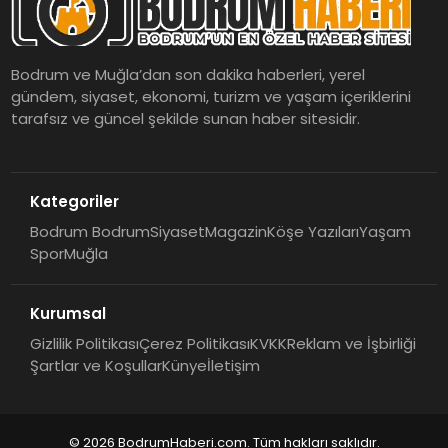
Bodrum ve Muğla’dan son dakika haberleri, yerel
gündem, siyaset, ekonomi, turizm ve yaşam içeriklerini
tarafsız ve güncel şekilde sunan haber sitesidir.
Kategoriler
Bodrum Bodrum
Siyaset
Magazin
Köşe Yazıları
Yaşam
Spor
Muğla
Kurumsal
Gizlilik Politikası
Çerez Politikası
KVKK
Reklam ve İşbirliği
Şartlar ve Koşullar
Künye
İletişim
© 2026 BodrumHaberi.com. Tüm hakları saklıdır.