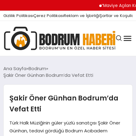
“Maviye Açılan Kapı” Tur
Gizlilik Politikası
Çerez Politikası
Reklam ve İşbirliği
Şartlar ve Koşullar
Ana Sayfa
Bodrum
Şakir Öner Günhan Bodrum’da Vefat Etti
BODRUM BODRUM
Şakir Öner Günhan Bodrum’da
SIYASET
Vefat Etti
Türk Halk Müziğinin güler yüzlü sanatçısı Şakir Öner
MAGAZIN
Günhan, tedavi gördüğü Bodrum Acıbadem