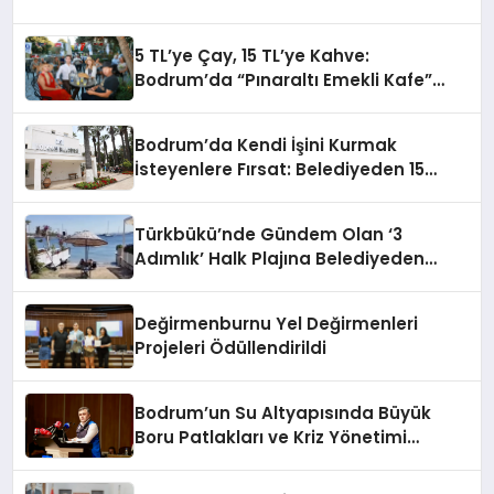
5 TL’ye Çay, 15 TL’ye Kahve:
Bodrum’da “Pınaraltı Emekli Kafe”
Kapılarını Açtı
Bodrum’da Kendi İşini Kurmak
İsteyenlere Fırsat: Belediyeden 15
Taşınmaz Kiraya Veriliyor
Türkbükü’nde Gündem Olan ‘3
Adımlık’ Halk Plajına Belediyeden
Yanıt Geldi
Değirmenburnu Yel Değirmenleri
Projeleri Ödüllendirildi
Bodrum’un Su Altyapısında Büyük
Boru Patlakları ve Kriz Yönetimi
Geride Kalıyor