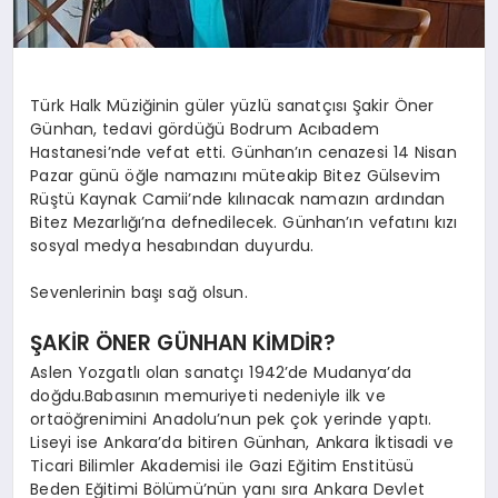
Türk Halk Müziğinin güler yüzlü sanatçısı Şakir Öner
Günhan, tedavi gördüğü Bodrum Acıbadem
Hastanesi’nde vefat etti. Günhan’ın cenazesi 14 Nisan
Pazar günü öğle namazını müteakip Bitez Gülsevim
Rüştü Kaynak Camii’nde kılınacak namazın ardından
Bitez Mezarlığı’na defnedilecek. Günhan’ın vefatını kızı
sosyal medya hesabından duyurdu.
Sevenlerinin başı sağ olsun.
ŞAKİR ÖNER GÜNHAN KİMDİR?
Aslen Yozgatlı olan sanatçı 1942’de Mudanya’da
doğdu.Babasının memuriyeti nedeniyle ilk ve
ortaöğrenimini Anadolu’nun pek çok yerinde yaptı.
Liseyi ise Ankara’da bitiren Günhan, Ankara İktisadi ve
Ticari Bilimler Akademisi ile Gazi Eğitim Enstitüsü
Beden Eğitimi Bölümü’nün yanı sıra Ankara Devlet