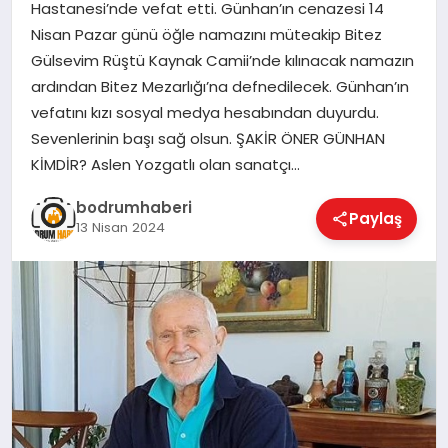
Hastanesi’nde vefat etti. Günhan’ın cenazesi 14
Nisan Pazar günü öğle namazını müteakip Bitez
KÖŞE YAZILARI
Gülsevim Rüştü Kaynak Camii’nde kılınacak namazın
ardından Bitez Mezarlığı’na defnedilecek. Günhan’ın
vefatını kızı sosyal medya hesabından duyurdu.
YAŞAM
Sevenlerinin başı sağ olsun. ŞAKİR ÖNER GÜNHAN
KİMDİR? Aslen Yozgatlı olan sanatçı…
SPOR
bodrumhaberi
Paylaş
13 Nisan 2024
MUĞLA
☰