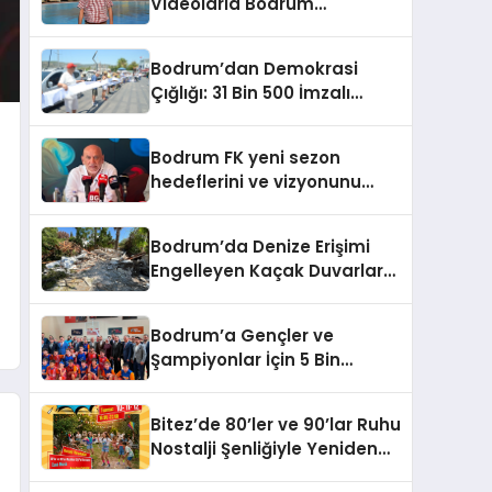
Videolarla Bodrum
Gerçeklerini Örtemezsiniz!
Bodrum’dan Demokrasi
Çığlığı: 31 Bin 500 İmzalı
İnsan Zinciri
Bodrum FK yeni sezon
hedeflerini ve vizyonunu
paylaştı
Bodrum’da Denize Erişimi
Engelleyen Kaçak Duvarlar
Yıkıldı
Bodrum’a Gençler ve
Şampiyonlar İçin 5 Bin
Metrekarelik Spor Salonu
Sözü
Bitez’de 80’ler ve 90’lar Ruhu
Nostalji Şenliğiyle Yeniden
Canlanıyor!