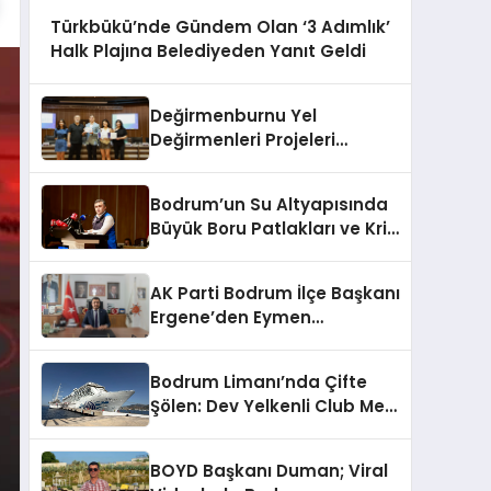
Türkbükü’nde Gündem Olan ‘3 Adımlık’
Halk Plajına Belediyeden Yanıt Geldi
Değirmenburnu Yel
Değirmenleri Projeleri
Ödüllendirildi
Bodrum’un Su Altyapısında
Büyük Boru Patlakları ve Kriz
Yönetimi Geride Kalıyor
AK Parti Bodrum İlçe Başkanı
Ergene’den Eymen
Açıklaması: “Yardım
Kampanyasının Siyasi
Bodrum Limanı’nda Çifte
Malzeme Yapılmasını
Şölen: Dev Yelkenli Club Med
Kınıyorum”
2 ve Yüzen Şehir Aroya
Geldi!
BOYD Başkanı Duman; Viral