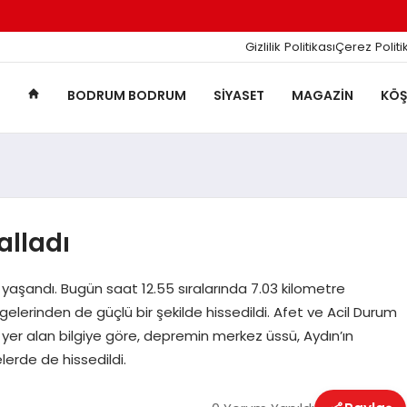
Gizlilik Politikası
Çerez Politi
BODRUM BODRUM
SIYASET
MAGAZIN
KÖŞ
lladı
yaşandı. Bugün saat 12.55 sıralarında 7.03 kilometre
erinden de güçlü bir şekilde hissedildi. Afet ve Acil Durum
 yer alan bilgiye göre, depremin merkez üssü, Aydın’ın
elerde de hissedildi.