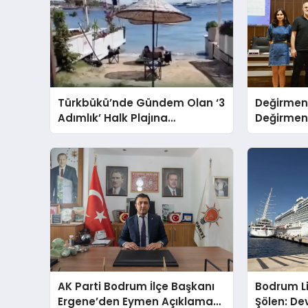
Türkbükü’nde Gündem Olan ‘3
Değirmen
Adımlık’ Halk Plajına
Değirmenl
Belediyeden Yanıt Geldi
Ödüllendir
AK Parti Bodrum İlçe Başkanı
Bodrum L
Ergene’den Eymen Açıklaması:
Şölen: De