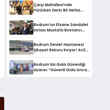
Çarşı Mahallesi’nde
Yürürken Derin Bir Nefes
Alın!
Bodrum’un Efsane Sandalet
Ustası Mustafa Bostancı
Vefat Etti
Bodrum Devlet Hastanesi
Şikayet Rekoru Kırıyor! Acil
Servis, Hijyen ve Yoğunluk
Tepki Çekiyor!
Bodrum’da Gıda Güvenliği
Uyarısı: “Güvenli Gıda Ancak
Gıda Mühendisiyle Mümkün”