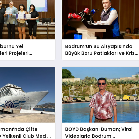
burnu Yel
Bodrum’un Su Altyapısında
eri Projeleri
Büyük Boru Patlakları ve Kriz
ildi
Yönetimi Geride Kalıyor
imanı’nda Çifte
BOYD Başkanı Duman; Viral
v Yelkenli Club Med 2
Videolarla Bodrum