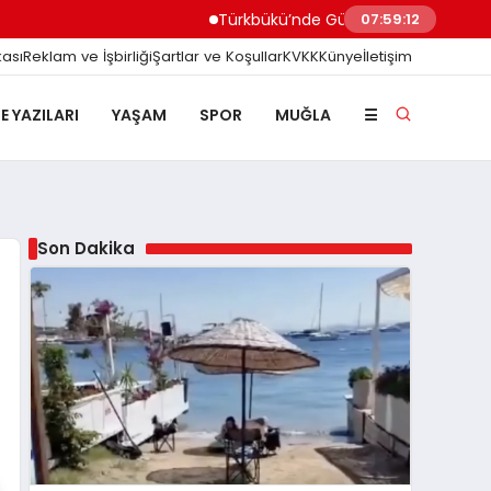
Türkbükü’nde Gündem Olan ‘3 Adımlık’ Halk 
07:59:13
kası
Reklam ve İşbirliği
Şartlar ve Koşullar
KVKK
Künye
İletişim
E YAZILARI
YAŞAM
SPOR
MUĞLA
☰
Son Dakika