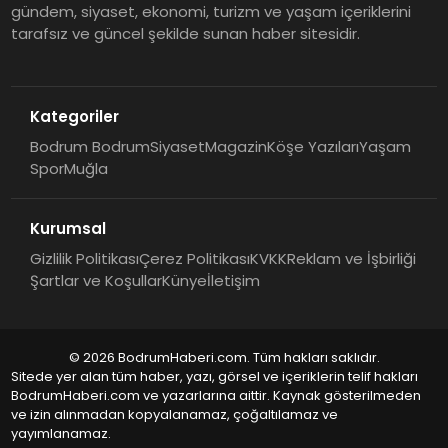
gündem, siyaset, ekonomi, turizm ve yaşam içeriklerini
tarafsız ve güncel şekilde sunan haber sitesidir.
Kategoriler
Bodrum Bodrum
Siyaset
Magazin
Köşe Yazıları
Yaşam
Spor
Muğla
Kurumsal
Gizlilik Politikası
Çerez Politikası
KVKK
Reklam ve İşbirliği
Şartlar ve Koşullar
Künye
İletişim
© 2026 BodrumHaberi.com. Tüm hakları saklıdır.
Sitede yer alan tüm haber, yazı, görsel ve içeriklerin telif hakları
BodrumHaberi.com ve yazarlarına aittir. Kaynak gösterilmeden
ve izin alınmadan kopyalanamaz, çoğaltılamaz ve
yayımlanamaz.