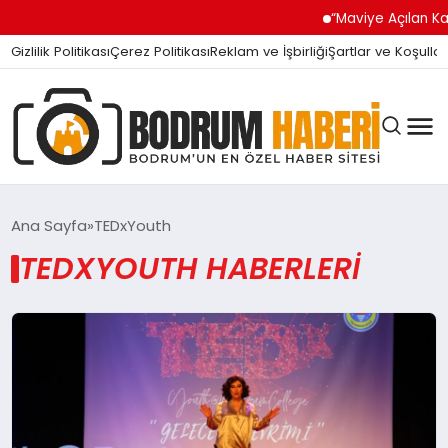
“Maviye Açılan Kapı
Gizlilik Politikası
Çerez Politikası
Reklam ve İşbirliği
Şartlar ve Koşullar
Ana Sayfa
TEDxYouth
TEDXYOUTH HABERLERI
BODRUM BODRUM
SIYASET
MAGAZIN