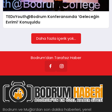
KÖŞE YAZILARI
TEDxYouth@Bodrum Konferansında ‘Geleceğin
Evrimi’ Konuşuldu
YAŞAM
Daha fazla içerik yok...
SPOR
Bodrum’dan Tarafsız Haber
MUĞLA
☰
Bodrum ve Muğla’dan son dakika haberleri, yerel