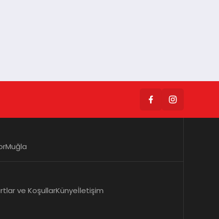
or
Muğla
rtlar ve Koşullar
Künye
İletişim