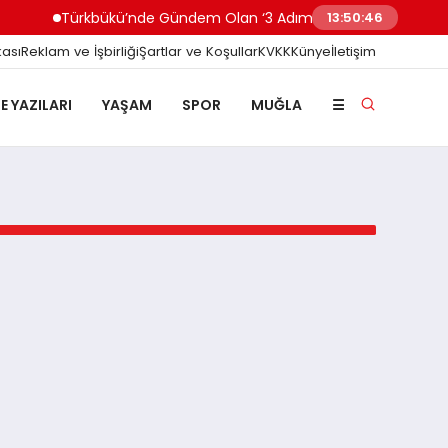
Türkbükü’nde Gündem Olan ‘3 Adımlık’ Halk Plajına Beledi
13:50:47
kası
Reklam ve İşbirliği
Şartlar ve Koşullar
KVKK
Künye
İletişim
E YAZILARI
YAŞAM
SPOR
MUĞLA
☰