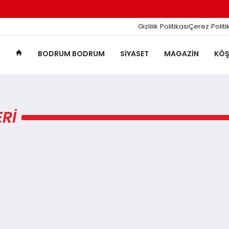
Gizlilik Politikası
Çerez Politi
BODRUM BODRUM
SIYASET
MAGAZIN
KÖŞ
RI