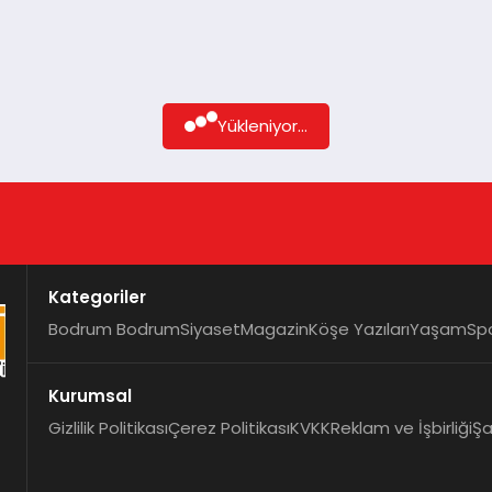
Yükleniyor...
Kategoriler
Bodrum Bodrum
Siyaset
Magazin
Köşe Yazıları
Yaşam
Sp
Kurumsal
Gizlilik Politikası
Çerez Politikası
KVKK
Reklam ve İşbirliği
Şa