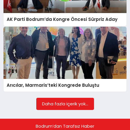
KÖŞE YAZILARI
AK Parti Bodrum’da Kongre Öncesi Sürpriz Aday
YAŞAM
SPOR
MUĞLA
Arıcılar, Marmaris’teki Kongrede Buluştu
☰
Daha fazla içerik yok...
Bodrum’dan Tarafsız Haber