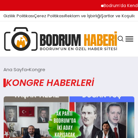
Bodrum’da Kendi İş
Gizlilik Politikası
Çerez Politikası
Reklam ve İşbirliği
Şartlar ve Koşullar
Ana Sayfa
Kongre
KONGRE HABERLERI
BODRUM BODRUM
SIYASET
MAGAZIN