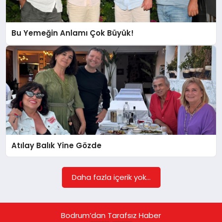
KÖŞE YAZILARI
Bu Yemeğin Anlamı Çok Büyük!
YAŞAM
SPOR
MUĞLA
Atılay Balık Yine Gözde
☰
Daha fazla içerik yok...
Bodrum’dan Tarafsız Haber