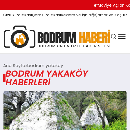
“Maviye Açılan Kapı
Gizlilik Politikası
Çerez Politikası
Reklam ve İşbirliği
Şartlar ve Koşullar
Ana Sayfa
bodrum yakaköy
BODRUM YAKAKÖY
HABERLERI
BODRUM BODRUM
SIYASET
MAGAZIN