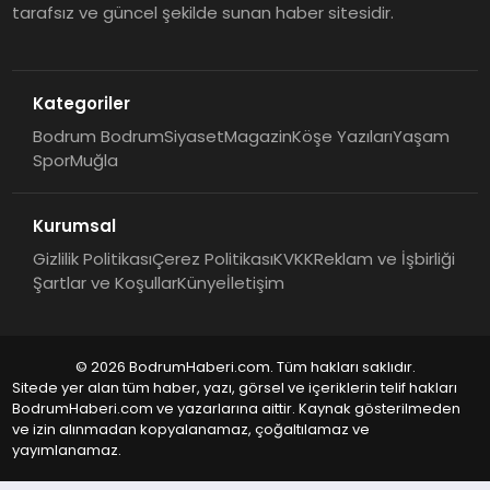
tarafsız ve güncel şekilde sunan haber sitesidir.
Kategoriler
Bodrum Bodrum
Siyaset
Magazin
Köşe Yazıları
Yaşam
Spor
Muğla
Kurumsal
Gizlilik Politikası
Çerez Politikası
KVKK
Reklam ve İşbirliği
Şartlar ve Koşullar
Künye
İletişim
© 2026 BodrumHaberi.com. Tüm hakları saklıdır.
Sitede yer alan tüm haber, yazı, görsel ve içeriklerin telif hakları
BodrumHaberi.com ve yazarlarına aittir. Kaynak gösterilmeden
ve izin alınmadan kopyalanamaz, çoğaltılamaz ve
yayımlanamaz.