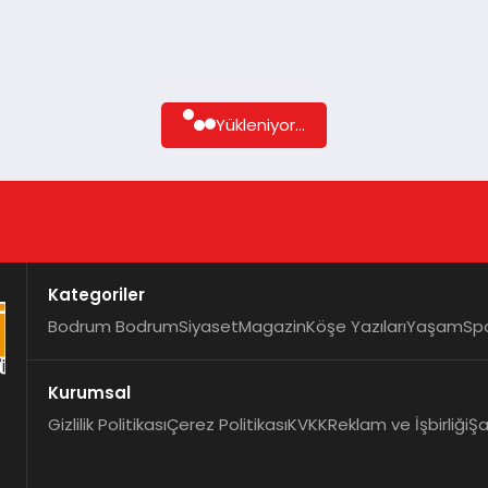
Yükleniyor...
Kategoriler
Bodrum Bodrum
Siyaset
Magazin
Köşe Yazıları
Yaşam
Sp
Kurumsal
Gizlilik Politikası
Çerez Politikası
KVKK
Reklam ve İşbirliği
Şa