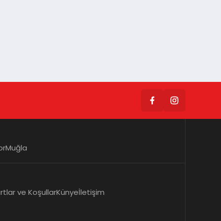
or
Muğla
rtlar ve Koşullar
Künye
İletişim