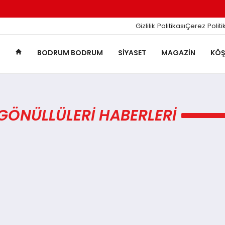
Gizlilik Politikası
Çerez Politi
BODRUM BODRUM
SIYASET
MAGAZIN
KÖŞ
ÖNÜLLÜLERI HABERLERI