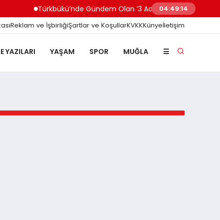
Türkbükü’nde Gündem Olan ‘3 Adımlık’ Halk Plajına Bele
04:49:14
kası
Reklam ve İşbirliği
Şartlar ve Koşullar
KVKK
Künye
İletişim
E YAZILARI
YAŞAM
SPOR
MUĞLA
☰