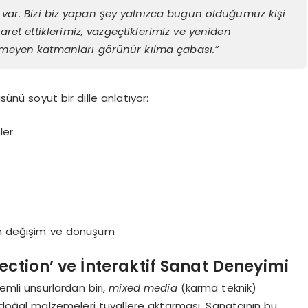
ar. Bizi biz yapan şey yalnızca bugün olduğumuz kişi
saret ettiklerimiz, vazgeçtiklerimiz ve yeniden
nmeyen katmanları görünür kılma çabası.”
nü soyut bir dille anlatıyor:
ler
 değişim ve dönüşüm
ection’ ve İnteraktif Sanat Deneyimi
emli unsurlardan biri,
mixed media
(karma teknik)
oğal malzemeleri tuvallere aktarması. Sanatçının bu