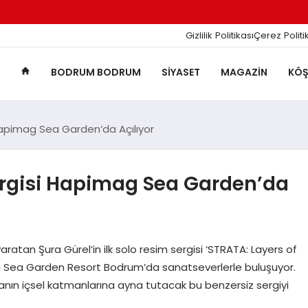
Gizlilik Politikası
Çerez Politi
BODRUM BODRUM
SIYASET
MAGAZIN
KÖŞ
 Hapimag Sea Garden’da Açılıyor
Sergisi Hapimag Sea Garden’da
atan Şura Gürel’in ilk solo resim sergisi ‘STRATA: Layers of
g Sea Garden Resort Bodrum’da sanatseverlerle buluşuyor.
anın içsel katmanlarına ayna tutacak bu benzersiz sergiyi