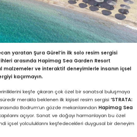
an yaratan Şura Gürel’in ilk solo resim sergisi
rihleri arasında Hapimag Sea Garden Resort
 malzemeler ve interaktif deneyimlerle insanın içsel
rgiyi kaçırmayın.
liklerini keşfe çıkaran çok özel bir sanatsal buluşmaya
süredir merakla beklenen ilk kişisel resim sergisi
‘STRATA:
i arasında Bodrum’un gözde mekanlarından
Hapimag Sea
kapılarını açıyor. Sanat ve doğayı harmanlayan bu özel
kendi içsel yolculuklarını keşfedecekleri duygusal bir deneyim