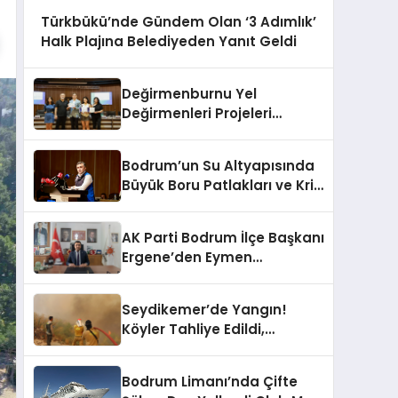
Türkbükü’nde Gündem Olan ‘3 Adımlık’
Halk Plajına Belediyeden Yanıt Geldi
Değirmenburnu Yel
Değirmenleri Projeleri
Ödüllendirildi
Bodrum’un Su Altyapısında
Büyük Boru Patlakları ve Kriz
Yönetimi Geride Kalıyor
AK Parti Bodrum İlçe Başkanı
Ergene’den Eymen
Açıklaması: “Yardım
Kampanyasının Siyasi
Seydikemer’de Yangın!
Malzeme Yapılmasını
Köyler Tahliye Edildi,
Kınıyorum”
Hastane Boşaltıldı!
Bodrum Limanı’nda Çifte