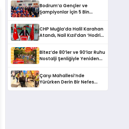
Bodrum’a Gençler ve
Şampiyonlar İçin 5 Bin
Metrekarelik Spor Salonu
Sözü
CHP Muğla’da Halil Karahan
Atandı, Nail Kızıl’dan ‘Hodri
Meydan’ Çıkışı!
Bitez’de 80’ler ve 90’lar Ruhu
Nostalji Şenliğiyle Yeniden
Canlanıyor!
Çarşı Mahallesi’nde
Yürürken Derin Bir Nefes
Alın!