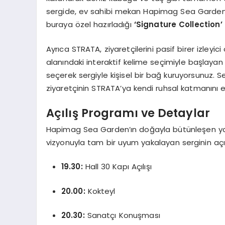
sergide, ev sahibi mekan Hapimag Sea Garden
buraya özel hazırladığı
‘Signature Collection’
Ayrıca STRATA, ziyaretçilerini pasif birer izleyici
alanındaki interaktif kelime seçimiyle başlaya
seçerek sergiyle kişisel bir bağ kuruyorsunuz. S
ziyaretçinin STRATA’ya kendi ruhsal katmanını e
Açılış Programı ve Detaylar
Hapimag Sea Garden’ın doğayla bütünleşen yaşa
vizyonuyla tam bir uyum yakalayan serginin açı
19.30:
Hall 30 Kapı Açılışı
20.00:
Kokteyl
20.30:
Sanatçı Konuşması