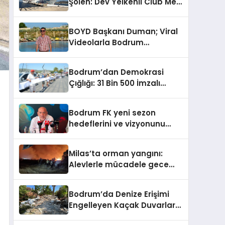
Şölen: Dev Yelkenli Club Med
2 ve Yüzen Şehir Aroya
Geldi!
BOYD Başkanı Duman; Viral
Videolarla Bodrum
Gerçeklerini Örtemezsiniz!
Bodrum’dan Demokrasi
Çığlığı: 31 Bin 500 İmzalı
İnsan Zinciri
Bodrum FK yeni sezon
hedeflerini ve vizyonunu
paylaştı
Milas’ta orman yangını:
Alevlerle mücadele gece
boyunca sürüyor
Bodrum’da Denize Erişimi
Engelleyen Kaçak Duvarlar
Yıkıldı