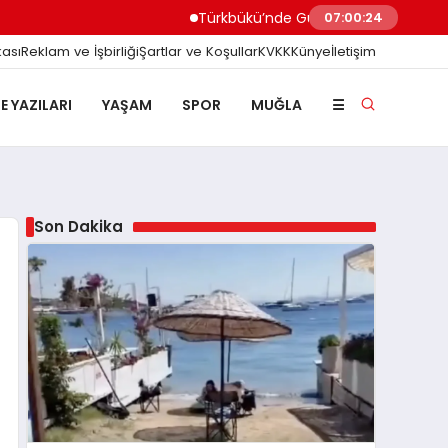
Türkbükü’nde Gündem Olan ‘3 Adımlık’ Halk Plaj
07:00:25
kası
Reklam ve İşbirliği
Şartlar ve Koşullar
KVKK
Künye
İletişim
E YAZILARI
YAŞAM
SPOR
MUĞLA
☰
Son Dakika