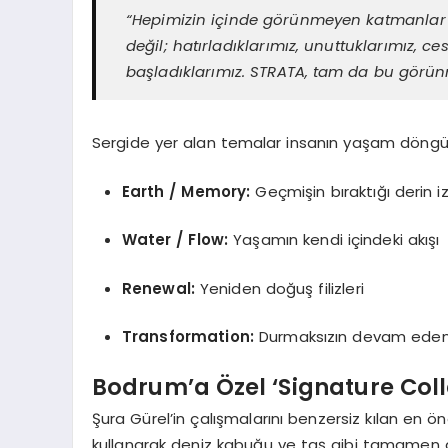
“Hepimizin içinde görünmeyen katmanlar v
değil; hatırladıklarımız, unuttuklarımız, ce
başladıklarımız. STRATA, tam da bu görü
Sergide yer alan temalar insanın yaşam döngüsü
Earth / Memory:
Geçmişin bıraktığı derin iz
Water / Flow:
Yaşamın kendi içindeki akışı
Renewal:
Yeniden doğuş filizleri
Transformation:
Durmaksızın devam eden
Bodrum’a Özel ‘Signature Coll
Şura Gürel’in çalışmalarını benzersiz kılan en ön
kullanarak deniz kabuğu ve taş gibi tamamen d