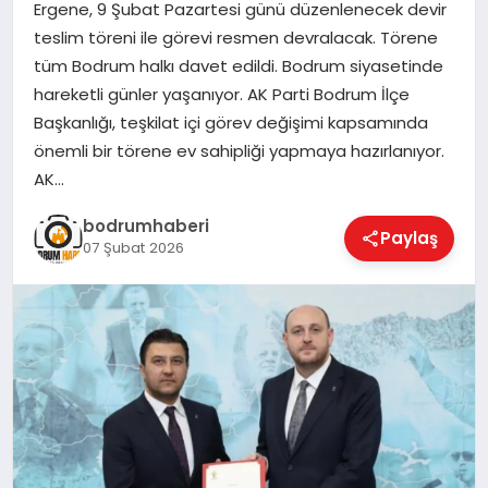
Ergene, 9 Şubat Pazartesi günü düzenlenecek devir
teslim töreni ile görevi resmen devralacak. Törene
KÖŞE YAZILARI
tüm Bodrum halkı davet edildi. Bodrum siyasetinde
hareketli günler yaşanıyor. AK Parti Bodrum İlçe
Başkanlığı, teşkilat içi görev değişimi kapsamında
YAŞAM
önemli bir törene ev sahipliği yapmaya hazırlanıyor.
AK…
SPOR
bodrumhaberi
Paylaş
07 Şubat 2026
MUĞLA
☰