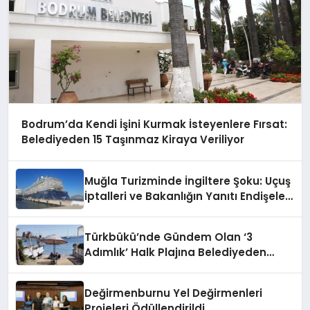
Bodrum’da Kendi İşini Kurmak İsteyenlere Fırsat:
Belediyeden 15 Taşınmaz Kiraya Veriliyor
Muğla Turizminde İngiltere Şoku: Uçuş
İptalleri ve Bakanlığın Yanıtı Endişeleri
Büyüttü
Türkbükü’nde Gündem Olan ‘3
Adımlık’ Halk Plajına Belediyeden
Yanıt Geldi
Değirmenburnu Yel Değirmenleri
Projeleri Ödüllendirildi