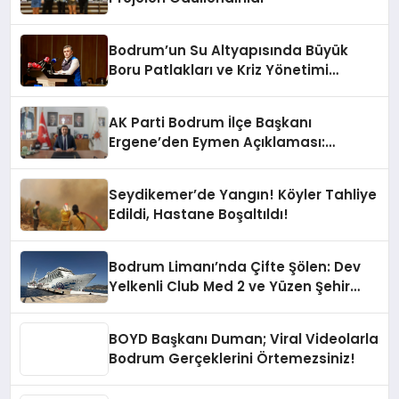
Bodrum’un Su Altyapısında Büyük
Boru Patlakları ve Kriz Yönetimi
Geride Kalıyor
AK Parti Bodrum İlçe Başkanı
Ergene’den Eymen Açıklaması:
“Yardım Kampanyasının Siyasi
Malzeme Yapılmasını Kınıyorum”
Seydikemer’de Yangın! Köyler Tahliye
Edildi, Hastane Boşaltıldı!
Bodrum Limanı’nda Çifte Şölen: Dev
Yelkenli Club Med 2 ve Yüzen Şehir
Aroya Geldi!
BOYD Başkanı Duman; Viral Videolarla
Bodrum Gerçeklerini Örtemezsiniz!