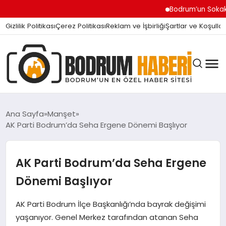
Bodrum’un Sokak Canlar
Gizlilik Politikası
Çerez Politikası
Reklam ve İşbirliği
Şartlar ve Koşullar
Ana Sayfa
Manşet
AK Parti Bodrum’da Seha Ergene Dönemi Başlıyor
BODRUM BODRUM
AK Parti Bodrum’da Seha Ergene
SIYASET
Dönemi Başlıyor
AK Parti Bodrum İlçe Başkanlığı’nda bayrak değişimi
MAGAZIN
yaşanıyor. Genel Merkez tarafından atanan Seha