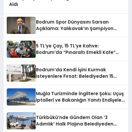
Aldı
Bodrum Spor Dünyasını Sarsan
Açıklama: Yalıkavak’ın Şampiyon
Kızlarına Desteği Kim, Neden Kesti?
5 TL’ye Çay, 15 TL’ye Kahve:
Bodrum’da “Pınaraltı Emekli Kafe”
Kapılarını Açtı
Bodrum’da Kendi İşini Kurmak
İsteyenlere Fırsat: Belediyeden 15
Taşınmaz Kiraya Veriliyor
Muğla Turizminde İngiltere Şoku: Uçuş
İptalleri ve Bakanlığın Yanıtı Endişeleri
Büyüttü
Türkbükü’nde Gündem Olan ‘3
Adımlık’ Halk Plajına Belediyeden
Yanıt Geldi