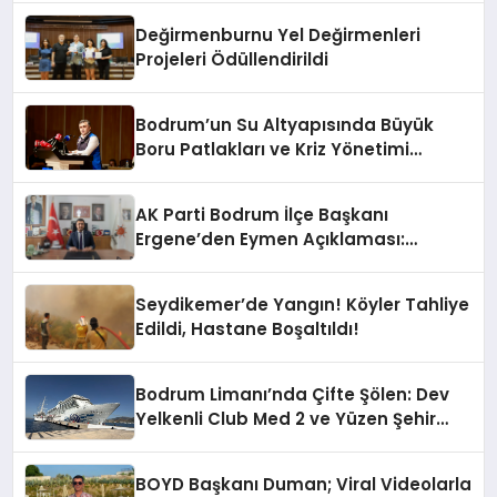
Değirmenburnu Yel Değirmenleri
Projeleri Ödüllendirildi
Bodrum’un Su Altyapısında Büyük
Boru Patlakları ve Kriz Yönetimi
Geride Kalıyor
AK Parti Bodrum İlçe Başkanı
Ergene’den Eymen Açıklaması:
“Yardım Kampanyasının Siyasi
Malzeme Yapılmasını Kınıyorum”
Seydikemer’de Yangın! Köyler Tahliye
Edildi, Hastane Boşaltıldı!
Bodrum Limanı’nda Çifte Şölen: Dev
Yelkenli Club Med 2 ve Yüzen Şehir
Aroya Geldi!
BOYD Başkanı Duman; Viral Videolarla