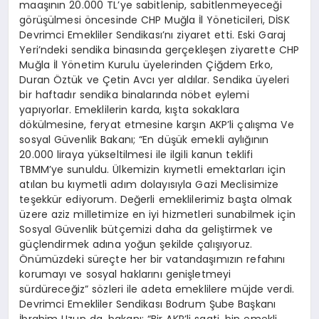
maaşının 20.000 TL’ye sabitlenip, sabitlenmeyeceği
görüşülmesi öncesinde CHP Muğla İl Yöneticileri, DİSK
Devrimci Emekliler Sendikası’nı ziyaret etti. Eski Garaj
Yeri’ndeki sendika binasında gerçekleşen ziyarette CHP
Muğla İl Yönetim Kurulu üyelerinden Çiğdem Erko,
Duran Öztük ve Çetin Avcı yer aldılar. Sendika üyeleri
bir haftadır sendika binalarında nöbet eylemi
yapıyorlar. Emeklilerin karda, kışta sokaklara
dökülmesine, feryat etmesine karşın AKP’li çalışma Ve
sosyal Güvenlik Bakanı; “
En düşük emekli aylığının
20.000 liraya yükseltilmesi ile ilgili kanun teklifi
TBMM’ye sunuldu. Ülkemizin kıymetli emektarları için
atılan bu kıymetli adım dolayısıyla Gazi Meclisimize
teşekkür ediyorum. Değerli emeklilerimiz başta olmak
üzere aziz milletimize en iyi hizmetleri sunabilmek için
Sosyal Güvenlik bütçemizi daha da geliştirmek ve
güçlendirmek adına yoğun şekilde çalışıyoruz.
Önümüzdeki süreçte her bir vatandaşımızın refahını
korumayı ve sosyal haklarını genişletmeyi
sürdüreceğiz” sözleri ile adeta emeklilere müjde verdi.
Devrimci Emekliler Sendikası Bodrum Şube Başkanı
İbrahim Uzun da, bakanı; “Bir AKP’li saati, bin emekli