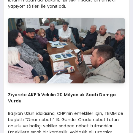
yapıyor” sözleri ile yanıtladı.
Ziyarete AKP’li Vekilin 20 Milyonluk Saati Damga
Vurdu.
Başkan Uzun iddiasına; CHP’nin emekliler için, TBMM’de
başlattı “Onur nöbeti” 13. Günde. Orada nöbet tutan
onurlu ve halkçı vekiller sadece nöbet tutmadılar.
Emeklilere sıcak bir kardeşlik, yoldaşlık eli uzattılar.