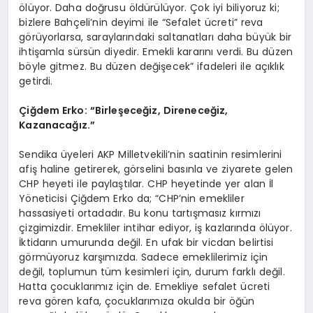
ölüyor. Daha doğrusu öldürülüyor.
Çok iyi biliyoruz ki;
bizlere Bahçeli’nin deyimi ile “Sefalet ücreti” reva
görüyorlarsa, saraylarındaki saltanatları daha büyük bir
ihtişamla sürsün diyedir. Emekli kararını verdi. Bu düzen
böyle gitmez. Bu düzen değişecek” ifadeleri ile açıklık
getirdi.
Çiğdem Erko: “Birleşeceğiz, Direneceğiz,
Kazanacağız.”
Sendika üyeleri AKP Milletvekili’nin saatinin resimlerini
afiş haline getirerek, görselini basınla ve ziyarete gelen
CHP heyeti ile paylaştılar. CHP heyetinde yer alan İl
Yöneticisi Çiğdem Erko da; “CHP’nin emekliler
hassasiyeti ortadadır. Bu konu tartışmasız kırmızı
çizgimizdir. Emekliler intihar ediyor, iş kazlarında ölüyor.
İktidarın umurunda değil. En ufak bir vicdan belirtisi
görmüyoruz karşımızda. Sadece emeklilerimiz için
değil, toplumun tüm kesimleri için, durum farklı değil.
Hatta çocuklarımız için de. Emekliye sefalet ücreti
reva gören kafa, çocuklarımıza okulda bir öğün