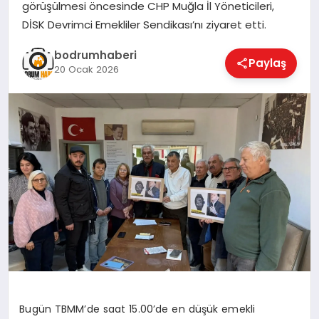
görüşülmesi öncesinde CHP Muğla İl Yöneticileri,
DİSK Devrimci Emekliler Sendikası’nı ziyaret etti.
KÖŞE YAZILARI
bodrumhaberi
Paylaş
20 Ocak 2026
YAŞAM
SPOR
MUĞLA
☰
Bugün TBMM’de saat 15.00’de en düşük emekli