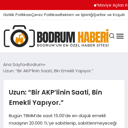
“Maviye Açılan Kapı” Turg
Gizlilik Politikası
Çerez Politikası
Reklam ve İşbirliği
Şartlar ve Koşullar
Ana Sayfa
Bodrum
Uzun: “Bir AKP’linin Saati, Bin Emekli Yapıyor.”
BODRUM BODRUM
Uzun: “Bir AKP’linin Saati, Bin
SIYASET
Emekli Yapıyor.”
Bugün TBMM’de saat 15.00’de en düşük emekli
MAGAZIN
maaşının 20.000 TL’ye sabitlenip, sabitlenmeyeceği