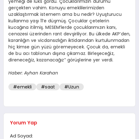
yemeği de lüks gördü. Çocuklarımızın durumu
gerçekten vahim. Konuyu emeklilerimizden
uzaklaştırmak istemem ama bu nedir? Uyuşturucu
kullanma yaşı 11’e düşmüş. Çocuklar çetelerin
kucağına itilmiş. MESEM’lerde çocuklarımızın kanı,
cenazesi üzerinden rant devşiriliyor. Bu ülkede AKP’den,
karanlığın ve vicdansızlığın iktidarından kurtulunmadan
hiç kimse gün yüzü göremeyecek. Çocuk da, emekli
de bu acı tablonun dışına çıkamaz. Birleşeceğiz,
direneceğiz, kazanacağız” görüşlerine yer verdi.
Haber: Ayhan Karahan
#emekli
#saat
#Uzun
Yorum Yap
Ad Soyad: