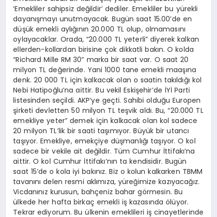
‘Emekliler sahipsiz değildir’ dediler. Emekliler bu yürekli
dayanışmayı unutmayacak. Bugün saat 15.00’de en
düşük emekli aylığının 20.000 TL olup, olmamasını
oylayacaklar. Orada, “20.000 TL yeterli” diyerek kalkan
ellerden-kollardan birisine çok dikkatli bakın. O kolda
“
Richard Mille RM 30” marka bir saat var. O saat 20
milyon TL değerinde. Yani 1000 tane emekli maaşına
denk. 20 000 TL için kalkacak olan o saatin takıldığı kol
Nebi Hatipoğlu’na aittir. Bu vekil Eskişehir’de İYİ Parti
listesinden seçildi. AKP’ye geçti. Sahibi olduğu Europen
şirketi devletten 50 milyon TL teşvik aldı. Bu, “20.000 TL
emekliye yeter” demek için kalkacak olan kol sadece
20 milyon TL’lik bir saati taşımıyor. Büyük bir utancı
taşıyor. Emekliye, emekçiye düşmanlığı taşıyor. O kol
sadece bir vekile ait değildir. Tüm Cumhur İttifakı’na
aittir. O kol Cumhur İttifakı’nın ta kendisidir. Bugün
saat 15’de o kola iyi bakınız. Biz o kolun kalkarken TBMM
tavanını delen resmi aklımıza, yüreğimize kazıyacağız.
Vicdanınız kurusun, bahçeniz bahar görmesin. Bu
ülkede her hafta birkaç emekli iş kazasında ölüyor.
Tekrar ediyorum. Bu ülkenin emeklileri iş cinayetlerinde