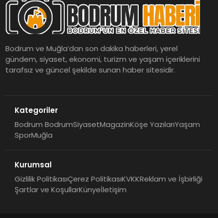
Bodrum ve Muğla’dan son dakika haberleri, yerel
gündem, siyaset, ekonomi, turizm ve yaşam içeriklerini
tarafsız ve güncel şekilde sunan haber sitesidir.
Kategoriler
Bodrum Bodrum
Siyaset
Magazin
Köşe Yazıları
Yaşam
Spor
Muğla
Kurumsal
Gizlilik Politikası
Çerez Politikası
KVKK
Reklam ve İşbirliği
Şartlar ve Koşullar
Künye
İletişim