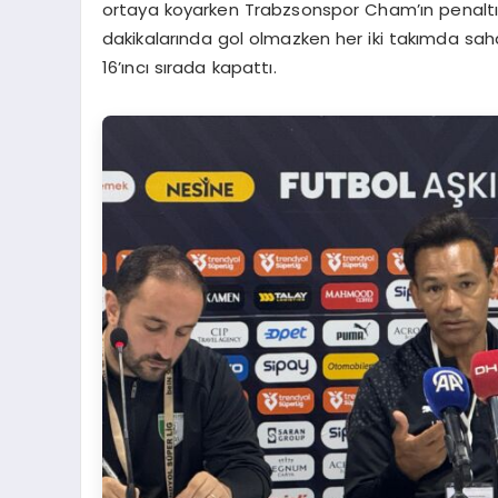
ortaya koyarken Trabzsonspor Cham’ın penaltı g
dakikalarında gol olmazken her iki takımda sah
16’ıncı sırada kapattı.