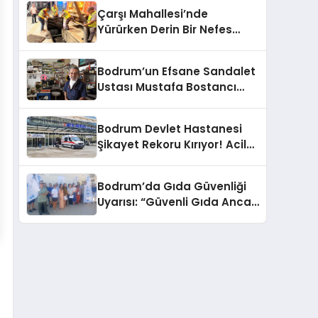
Çarşı Mahallesi’nde
Yürürken Derin Bir Nefes
Alın!
Bodrum’un Efsane Sandalet
Ustası Mustafa Bostancı
Vefat Etti
Bodrum Devlet Hastanesi
Şikayet Rekoru Kırıyor! Acil
Servis, Hijyen ve Yoğunluk
Tepki Çekiyor!
Bodrum’da Gıda Güvenliği
Uyarısı: “Güvenli Gıda Ancak
Gıda Mühendisiyle Mümkün”