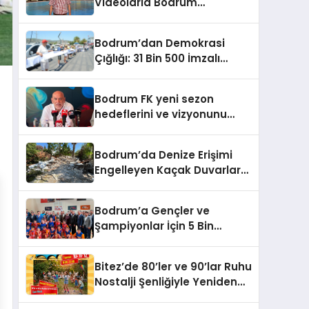
Videolarla Bodrum
Gerçeklerini Örtemezsiniz!
Bodrum’dan Demokrasi
Çığlığı: 31 Bin 500 İmzalı
İnsan Zinciri
Bodrum FK yeni sezon
hedeflerini ve vizyonunu
paylaştı
Bodrum’da Denize Erişimi
Engelleyen Kaçak Duvarlar
Yıkıldı
Bodrum’a Gençler ve
Şampiyonlar İçin 5 Bin
Metrekarelik Spor Salonu
Sözü
Bitez’de 80’ler ve 90’lar Ruhu
Nostalji Şenliğiyle Yeniden
Canlanıyor!