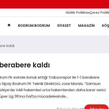
Gizlilik Politikası
Çerez Politi
BODRUM BODRUM
SIYASET
MAGAZIN
KÖŞ
re kaldı
berabere kaldı
rum FK evinde konuk ettiği Trabzonspor ile 1-1 berabere
pan Sipay Bodrum FK Teknik Direktörü Jose Morais, “Samsun
Türkiye’de VAR hakemleri orta hakemlerden daha karar verici
Süper Lig 36’ıncı hafta mücadelesinde…