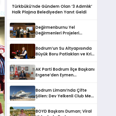
Türkbükü’nde Gündem Olan ‘3 Adımlık’
Halk Plajına Belediyeden Yanıt Geldi
Değirmenburnu Yel
Değirmenleri Projeleri
Ödüllendirildi
Bodrum’un Su Altyapısında
Büyük Boru Patlakları ve Kriz
Yönetimi Geride Kalıyor
AK Parti Bodrum İlçe Başkanı
Ergene’den Eymen
Açıklaması: “Yardım
Kampanyasının Siyasi
Bodrum Limanı’nda Çifte
Malzeme Yapılmasını
Şölen: Dev Yelkenli Club Med
Kınıyorum”
2 ve Yüzen Şehir Aroya
Geldi!
BOYD Başkanı Duman; Viral