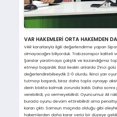
VAR HAKEMLERİ ORTA HAKEMDEN DA
VAR kararlarıyla ilgili değerlendirme yapan Sip
olmayacağını biliyorduk. Trabzsonspor kaliteli v
Şanslar yaratmaya çalıştık ve kazandığımız top
etmeyi başardık. Bazı keskin anlarda 2’inci golü b
değerlendirebilseydik 2-0 olurdu. İkinci yarı o
tutmayı başardı, biraz daha topla oynayıp aksi
derin blokta kalmak zorunda kaldı. Daha sonr
verebilirdi, ya vermeyebilirdi. Oyuncumuz Ali 
burada oyunu devam ettirebilirdi ama penaltıyı 
kararı çıktı. Samsun maçında olduğu gibi aleyhi
hakemlerden daha karar verici bir düzeye geldi