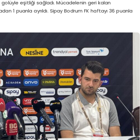
olüyle eşitliği sağladı. Mücadelenin geri kalan
adan 1 puanla ayrıldı. Sipay Bodrum FK haftayı 36 puanla