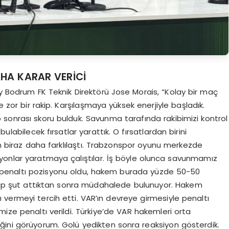
HA KARAR VERİCİ
ay Bodrum FK Teknik Direktörü Jose Morais, “Kolay bir maç
e zor bir rakip. Karşılaşmaya yüksek enerjiyle başladık.
 sonrası skoru bulduk. Savunma tarafında rakibimizi kontrol
ulabilecek fırsatlar yarattık. O fırsatlardan birini
yun biraz daha farklılaştı. Trabzonspor oyunu merkezde
yonlar yaratmaya çalıştılar. İş böyle olunca savunmamız
a penaltı pozisyonu oldu, hakem burada yüzde 50-50
rakip şut attıktan sonra müdahalede bulunuyor. Hakem
vermeyi tercih etti. VAR’ın devreye girmesiyle penaltı
mize penaltı verildi. Türkiye’de VAR hakemleri orta
ğini görüyorum. Golü yedikten sonra reaksiyon gösterdik.