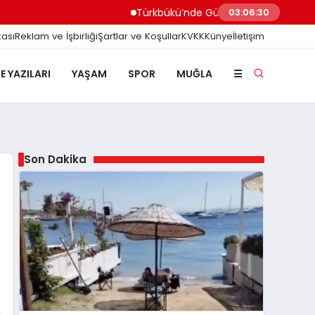
Türkbükü’nde Gündem Olan ‘3 Adımlık’ Halk Plajına
03:06:31
kası
Reklam ve İşbirliği
Şartlar ve Koşullar
KVKK
Künye
İletişim
E YAZILARI
YAŞAM
SPOR
MUĞLA
☰
Son Dakika