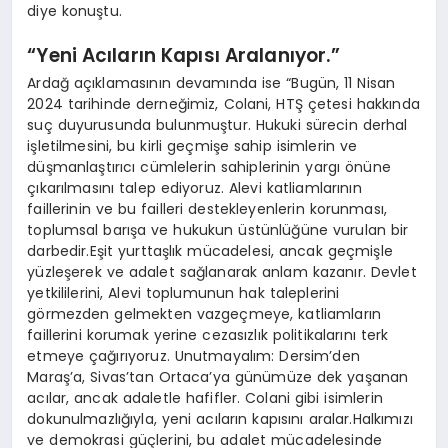
diye konuştu.
“Yeni Acıların Kapısı Aralanıyor.”
Ardağ açıklamasının devamında ise “Bugün, 11 Nisan
2024 tarihinde derneğimiz, Colani, HTŞ çetesi hakkında
suç duyurusunda bulunmuştur. Hukuki sürecin derhal
işletilmesini, bu kirli geçmişe sahip isimlerin ve
düşmanlaştırıcı cümlelerin sahiplerinin yargı önüne
çıkarılmasını talep ediyoruz. Alevi katliamlarının
faillerinin ve bu failleri destekleyenlerin korunması,
toplumsal barışa ve hukukun üstünlüğüne vurulan bir
darbedir.Eşit yurttaşlık mücadelesi, ancak geçmişle
yüzleşerek ve adalet sağlanarak anlam kazanır. Devlet
yetkililerini, Alevi toplumunun hak taleplerini
görmezden gelmekten vazgeçmeye, katliamların
faillerini korumak yerine cezasızlık politikalarını terk
etmeye çağırıyoruz. Unutmayalım: Dersim’den
Maraş’a, Sivas’tan Ortaca’ya günümüze dek yaşanan
acılar, ancak adaletle hafifler. Colani gibi isimlerin
dokunulmazlığıyla, yeni acıların kapısını aralar.Halkımızı
ve demokrasi güçlerini, bu adalet mücadelesinde