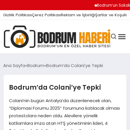
Bodrum’un Sokak Canları
Gizlilik Politikası
Çerez Politikası
Reklam ve İşbirliği
Şartlar ve Koşullar
Ana Sayfa
Bodrum
Bodrum’da Colani’ye Tepki
BODRUM BODRUM
Bodrum’da Colani’ye Tepki
Colani’nin bugün Antalya’da düzenlenecek olan,
SIYASET
“Diplomasi Forumu 2025” forumuna katılacak olması
protestolara neden oldu. Alevilere yönelik
MAGAZIN
katliamlara imza atan HTŞ yönetiminin lideri, 4