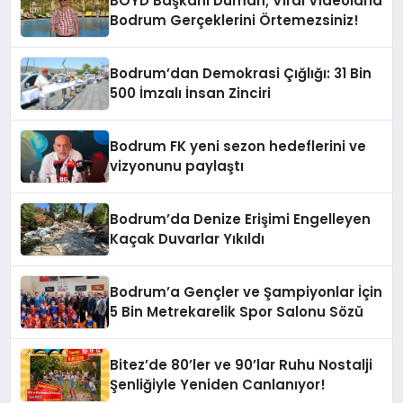
BOYD Başkanı Duman; Viral Videolarla
Bodrum Gerçeklerini Örtemezsiniz!
Bodrum’dan Demokrasi Çığlığı: 31 Bin
500 İmzalı İnsan Zinciri
Bodrum FK yeni sezon hedeflerini ve
vizyonunu paylaştı
Bodrum’da Denize Erişimi Engelleyen
Kaçak Duvarlar Yıkıldı
Bodrum’a Gençler ve Şampiyonlar İçin
5 Bin Metrekarelik Spor Salonu Sözü
Bitez’de 80’ler ve 90’lar Ruhu Nostalji
Şenliğiyle Yeniden Canlanıyor!