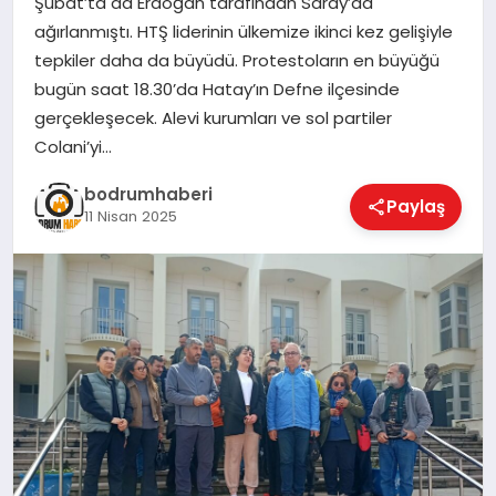
Şubat’ta da Erdoğan tarafından Saray’da
ağırlanmıştı. HTŞ liderinin ülkemize ikinci kez gelişiyle
KÖŞE YAZILARI
tepkiler daha da büyüdü. Protestoların en büyüğü
bugün saat 18.30’da Hatay’ın Defne ilçesinde
gerçekleşecek. Alevi kurumları ve sol partiler
YAŞAM
Colani’yi…
bodrumhaberi
Paylaş
11 Nisan 2025
SPOR
MUĞLA
☰