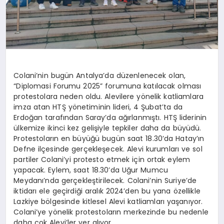
Colani’nin bugün Antalya’da düzenlenecek olan,
“Diplomasi Forumu 2025” forumuna katılacak olması
protestolara neden oldu. Alevilere yönelik katliamlara
imza atan HTŞ yönetiminin lideri, 4 Şubat’ta da
Erdoğan tarafından Saray’da ağırlanmıştı. HTŞ liderinin
ülkemize ikinci kez gelişiyle tepkiler daha da büyüdü.
Protestoların en büyüğü bugün saat 18.30’da Hatay’ın
Defne ilçesinde gerçekleşecek. Alevi kurumları ve sol
partiler Colani’yi protesto etmek için ortak eylem
yapacak. Eylem, saat 18.30’da Uğur Mumcu
Meydanı’nda gerçekleştirilecek. Colani’nin Suriye’de
iktidarı ele geçirdiği aralık 2024’den bu yana özellikle
Lazkiye bölgesinde kitlesel Alevi katliamları yaşanıyor.
Colani’ye yönelik protestoların merkezinde bu nedenle
daha çok Alevi’ler yer alıyor