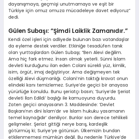
dayanışmaya, geçmişi unutmamaya ve eşit bir
Türkiye için omuz omuza mücadeleye davet ediyoruz”
dedi.
Gülen Subaşı: “Şimdi Laiklik Zamanıdır.”
Kendi özel işleri için adliyede bulunan bazı vatandaşlar
da eyleme destek verdiler. Etkiniğe tesadüfen tanık
olan yurttaşlardan Gülen Subaşı; “Ben Alevi değilim.
Ama hiç fark etmez. İnsan olmak yeterli. Sünni İslam
devleti kurduğunu ilan eden Colani sürekli yüz, kimlik,
isim, örgüt, imaj değiştiriyor. Ama değişmeyen tek
özelliği Alevi düşmanlığı. Colani’nin taktığı kravat onun
elindeki kanı temizlemez. Suriye’de geçici bir anayasa
yürürlüğe konuldu. Bunu şeriatçı basın; ‘Suriye’de Şeriat
devleti İlan Edildi’ başlığı ile kamuoyuna duyurdu.
Zaten geçici anayasanın 3. Maddesinde: ‘Devlet
Başkanı’nın dini İslam’dır ve İslam hukuku yasamanın
temel kaynağıdır’ deniliyor. Bunlar son derece tehlikeli
gelişmeler. Şeriat gittiği nerye barış, kardeşlik
götürmüş ki; Suriye’ye götürsün. Ülkemizin bundan
etkilenmemesi mümkün değil. Bu nedenle Türkiye’de