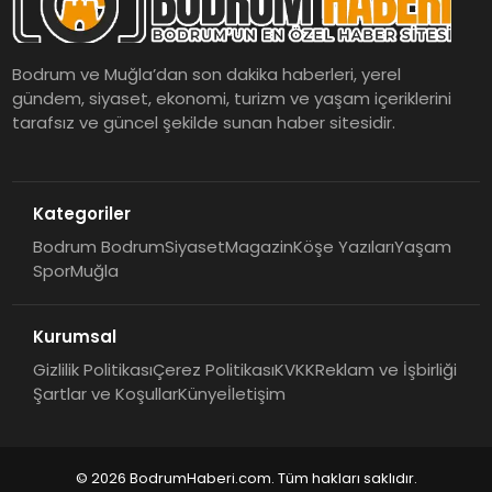
Bodrum ve Muğla’dan son dakika haberleri, yerel
gündem, siyaset, ekonomi, turizm ve yaşam içeriklerini
tarafsız ve güncel şekilde sunan haber sitesidir.
Kategoriler
Bodrum Bodrum
Siyaset
Magazin
Köşe Yazıları
Yaşam
Spor
Muğla
Kurumsal
Gizlilik Politikası
Çerez Politikası
KVKK
Reklam ve İşbirliği
Şartlar ve Koşullar
Künye
İletişim
© 2026 BodrumHaberi.com. Tüm hakları saklıdır.