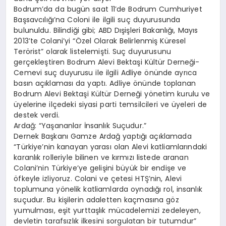
Bodrum’da da bugün saat 11’de Bodrum Cumhuriyet
Başsavcılığı’na Coloni ile ilgili suç duyurusunda
bulunuldu. Bilindiği gibi; ABD Dışişleri Bakanlığı, Mayıs
2013’te Colani’yi “Özel Olarak Belirlenmiş Küresel
Terörist” olarak listelemişti. Suç duyurusunu
gerçekleştiren Bodrum Alevi Bektaşi Kültür Derneği-
Cemevi suç duyurusu ile ilgili Adliye önünde ayrıca
basın açıklaması da yaptı. Adliye önünde toplanan
Bodrum Alevi Bektaşi Kültür Derneği yönetim kurulu ve
üyelerine ilçedeki siyasi parti temsilcileri ve üyeleri de
destek verdi.
Ardağ: “Yaşananlar İnsanlık Suçudur.”
Dernek Başkanı Gamze Ardağ yaptığı açıklamada
“Türkiye’nin kanayan yarası olan Alevi katliamlarındaki
karanlık rolleriyle bilinen ve kırmızı listede aranan
Colani’nin Türkiye’ye gelişini büyük bir endişe ve
öfkeyle izliyoruz. Colani ve çetesi HTŞ’nin, Alevi
toplumuna yönelik katliamlarda oynadığı rol, insanlık
suçudur. Bu kişilerin adaletten kaçmasına göz
yumulması, eşit yurttaşlık mücadelemizi zedeleyen,
devletin tarafsızlık ilkesini sorgulatan bir tutumdur”