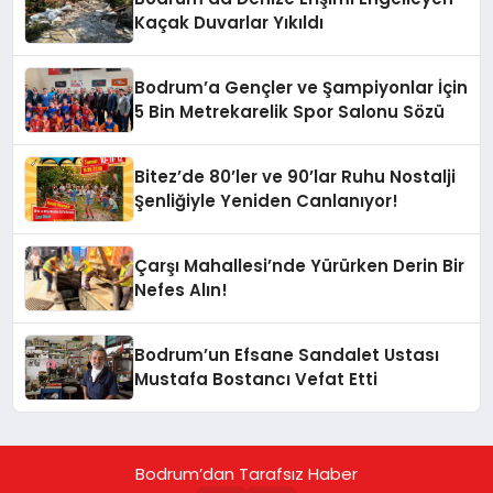
Kaçak Duvarlar Yıkıldı
Bodrum’a Gençler ve Şampiyonlar İçin
5 Bin Metrekarelik Spor Salonu Sözü
Bitez’de 80’ler ve 90’lar Ruhu Nostalji
Şenliğiyle Yeniden Canlanıyor!
Çarşı Mahallesi’nde Yürürken Derin Bir
Nefes Alın!
Bodrum’un Efsane Sandalet Ustası
Mustafa Bostancı Vefat Etti
Bodrum’dan Tarafsız Haber