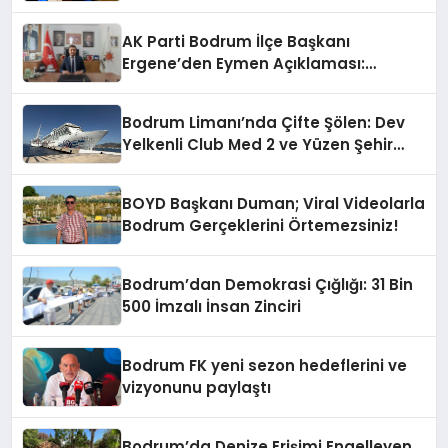
Geride Kalıyor
AK Parti Bodrum İlçe Başkanı
Ergene’den Eymen Açıklaması:
“Yardım Kampanyasının Siyasi
Malzeme Yapılmasını Kınıyorum”
Bodrum Limanı’nda Çifte Şölen: Dev
Yelkenli Club Med 2 ve Yüzen Şehir
Aroya Geldi!
BOYD Başkanı Duman; Viral Videolarla
Bodrum Gerçeklerini Örtemezsiniz!
Bodrum’dan Demokrasi Çığlığı: 31 Bin
500 İmzalı İnsan Zinciri
Bodrum FK yeni sezon hedeflerini ve
vizyonunu paylaştı
Bodrum’da Denize Erişimi Engelleyen