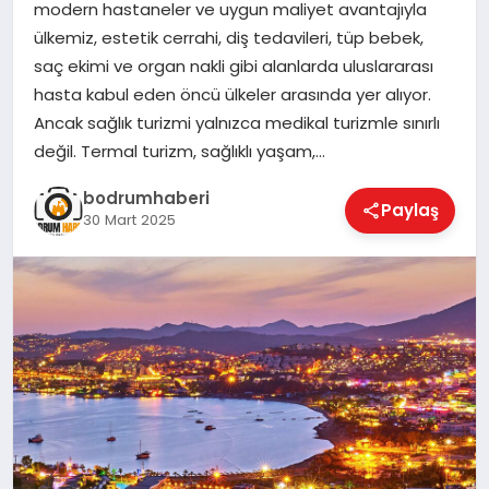
modern hastaneler ve uygun maliyet avantajıyla
ülkemiz, estetik cerrahi, diş tedavileri, tüp bebek,
KÖŞE YAZILARI
saç ekimi ve organ nakli gibi alanlarda uluslararası
hasta kabul eden öncü ülkeler arasında yer alıyor.
Ancak sağlık turizmi yalnızca medikal turizmle sınırlı
YAŞAM
değil. Termal turizm, sağlıklı yaşam,…
bodrumhaberi
Paylaş
SPOR
30 Mart 2025
MUĞLA
☰