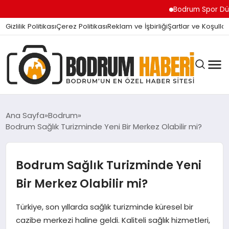
Bodrum Spor Dünyasını Sar
Gizlilik Politikası
Çerez Politikası
Reklam ve İşbirliği
Şartlar ve Koşullar
Ana Sayfa
Bodrum
Bodrum Sağlık Turizminde Yeni Bir Merkez Olabilir mi?
BODRUM BODRUM
Bodrum Sağlık Turizminde Yeni
SIYASET
Bir Merkez Olabilir mi?
Türkiye, son yıllarda sağlık turizminde küresel bir
MAGAZIN
cazibe merkezi haline geldi. Kaliteli sağlık hizmetleri,