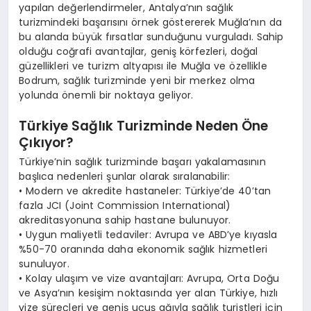
yapılan değerlendirmeler, Antalya’nın sağlık
turizmindeki başarısını örnek göstererek Muğla’nın da
bu alanda büyük fırsatlar sunduğunu vurguladı. Sahip
olduğu coğrafi avantajlar, geniş körfezleri, doğal
güzellikleri ve turizm altyapısı ile Muğla ve özellikle
Bodrum, sağlık turizminde yeni bir merkez olma
yolunda önemli bir noktaya geliyor.
Türkiye Sağlık Turizminde Neden Öne
Çıkıyor?
Türkiye’nin sağlık turizminde başarı yakalamasının
başlıca nedenleri şunlar olarak sıralanabilir:
• Modern ve akredite hastaneler: Türkiye’de 40’tan
fazla JCI (Joint Commission International)
akreditasyonuna sahip hastane bulunuyor.
• Uygun maliyetli tedaviler: Avrupa ve ABD’ye kıyasla
%50-70 oranında daha ekonomik sağlık hizmetleri
sunuluyor.
• Kolay ulaşım ve vize avantajları: Avrupa, Orta Doğu
ve Asya’nın kesişim noktasında yer alan Türkiye, hızlı
vize süreçleri ve geniş uçuş ağıyla sağlık turistleri için