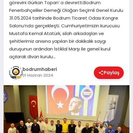
görevini Gürkan Topan’ a devretti.Bodrum
Fenerbahçeliler Derneği Olağan Seçimli Genel Kurulu
KÖŞE YAZILARI
31.05.2024 tarihinde Bodrum Ticaret Odası Kongre
Salonu’nda gerçekleşti. Cumhuriyetimizin kurucusu
Mustafa Kemal Atatürk, silah arkadaşları ve
YAŞAM
şehitlerimiz anısına yapılan bir dakikalık saygı
duruşunun ardından İstiklal Marşı ile genel kurul
açılarak divan kurulu…
SPOR
bodrumhaberi
Paylaş
01 Haziran 2024
MUĞLA
☰