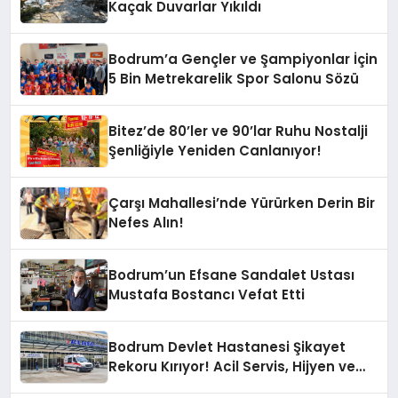
Kaçak Duvarlar Yıkıldı
Bodrum’a Gençler ve Şampiyonlar İçin
5 Bin Metrekarelik Spor Salonu Sözü
Bitez’de 80’ler ve 90’lar Ruhu Nostalji
Şenliğiyle Yeniden Canlanıyor!
Çarşı Mahallesi’nde Yürürken Derin Bir
Nefes Alın!
Bodrum’un Efsane Sandalet Ustası
Mustafa Bostancı Vefat Etti
Bodrum Devlet Hastanesi Şikayet
Rekoru Kırıyor! Acil Servis, Hijyen ve
Yoğunluk Tepki Çekiyor!