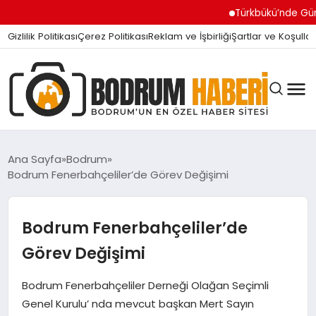
Türkbükü’nde Gündem Olan
Gizlilik Politikası
Çerez Politikası
Reklam ve İşbirliği
Şartlar ve Koşullar
Ana Sayfa
Bodrum
Bodrum Fenerbahçeliler’de Görev Değişimi
BODRUM BODRUM
Bodrum Fenerbahçeliler’de
SIYASET
Görev Değişimi
Bodrum Fenerbahçeliler Derneği Olağan Seçimli
MAGAZIN
Genel Kurulu’ nda mevcut başkan Mert Sayın