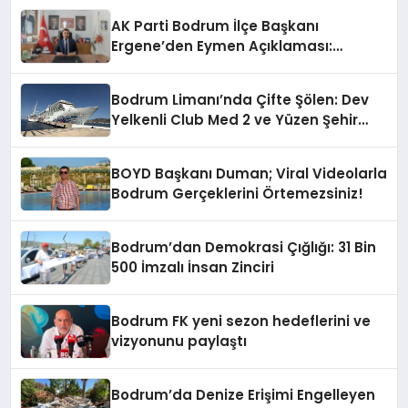
AK Parti Bodrum İlçe Başkanı
Ergene’den Eymen Açıklaması:
“Yardım Kampanyasının Siyasi
Malzeme Yapılmasını Kınıyorum”
Bodrum Limanı’nda Çifte Şölen: Dev
Yelkenli Club Med 2 ve Yüzen Şehir
Aroya Geldi!
BOYD Başkanı Duman; Viral Videolarla
Bodrum Gerçeklerini Örtemezsiniz!
Bodrum’dan Demokrasi Çığlığı: 31 Bin
500 İmzalı İnsan Zinciri
Bodrum FK yeni sezon hedeflerini ve
vizyonunu paylaştı
Bodrum’da Denize Erişimi Engelleyen