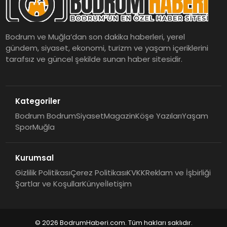
Bodrum ve Muğla’dan son dakika haberleri, yerel
gündem, siyaset, ekonomi, turizm ve yaşam içeriklerini
tarafsız ve güncel şekilde sunan haber sitesidir.
Kategoriler
Bodrum Bodrum
Siyaset
Magazin
Köşe Yazıları
Yaşam
Spor
Muğla
Kurumsal
Gizlilik Politikası
Çerez Politikası
KVKK
Reklam ve İşbirliği
Şartlar ve Koşullar
Künye
İletişim
© 2026 BodrumHaberi.com. Tüm hakları saklıdır.