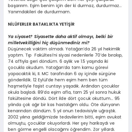
başarırım. Eşim benim için der ki durmaz, durdurmaz…
Yanımdakileri de durdurmam.
NİLÜFERLER BATAKLIKTA YETİŞİR
Ya siyaset? Siyasette daha aktif olmayı, belki bir
milletvekilliğini hiç düşünmediniz mi?
Düşünecek vaktim olmadı. Yatağan’da 26 yıl hekimlik
yaptım. Tıp Fakültesi’ni siyasi nedenlerle 70’de bırakıp,
74 affıyla geri döndüm. 6 aylık ve 1.5 yaşında iki
çocukla okudum. Yatağan’da tam kamu görevi
yapacaktık ki, II. MC tarafından 6 ay içinde sürgüne
gönderildik. 12 Eylül’de hem eşim hem ben tüm
haşmetiyle faşist cuntayı yaşadık. Ardından çocuklar
okula başladı. 89’da eşim afla, tam 25 yıl sonra hukuk
fakültesine döndü. Dört ilde dört çocuk okuttum… 95
yılında çok ağır bir kas hastalığım oldu. Öte dünyanın
kenarından döndüm. 5 yıl onun tedavisiyle uğraştık.
2002 yılına geldiğimizde tedavilerim bitti, eşim avukat
olmuştu, çocuklar okuyorlardı. Her şey harikaydı ve
ben görme engelli olacağımı öğrendim. Zor yıllardı.