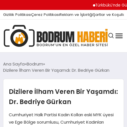
Türkbükü’nde Gündem Olan ‘
Gizlilik Politikası
Çerez Politikası
Reklam ve İşbirliği
Şartlar ve Koşullar
Ana Sayfa
Bodrum
Dizilere İlham Veren Bir Yaşamdı: Dr. Bedriye Gürkan
BODRUM BODRUM
Dizilere İlham Veren Bir Yaşamdı:
SIYASET
Dr. Bedriye Gürkan
Cumhuriyet Halk Partisi Kadın Kolları eski MYK üyesi
MAGAZIN
ve Ege Bölge sorumlusu, Cumhuriyet Kadınları