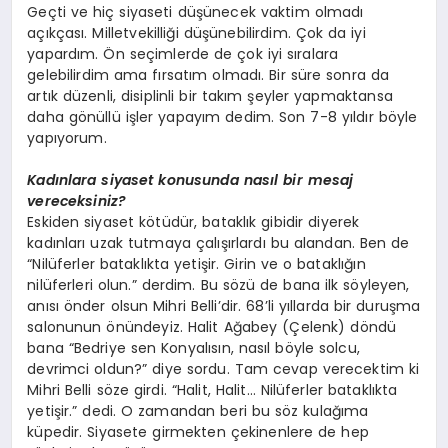
Geçti ve hiç siyaseti düşünecek vaktim olmadı
açıkçası. Milletvekilliği düşünebilirdim. Çok da iyi
yapardım. Ön seçimlerde de çok iyi sıralara
gelebilirdim ama fırsatım olmadı. Bir süre sonra da
artık düzenli, disiplinli bir takım şeyler yapmaktansa
daha gönüllü işler yapayım dedim. Son 7-8 yıldır böyle
yapıyorum.
Kadınlara siyaset konusunda nasıl bir mesaj
vereceksiniz?
Eskiden siyaset kötüdür, bataklık gibidir diyerek
kadınları uzak tutmaya çalışırlardı bu alandan. Ben de
“Nilüferler bataklıkta yetişir. Girin ve o bataklığın
nilüferleri olun.” derdim. Bu sözü de bana ilk söyleyen,
anısı önder olsun Mihri Belli’dir. 68’li yıllarda bir duruşma
salonunun önündeyiz. Halit Ağabey (Çelenk) döndü
bana “Bedriye sen Konyalısın, nasıl böyle solcu,
devrimci oldun?” diye sordu. Tam cevap verecektim ki
Mihri Belli söze girdi. “Halit, Halit… Nilüferler bataklıkta
yetişir.” dedi. O zamandan beri bu söz kulağıma
küpedir. Siyasete girmekten çekinenlere de hep