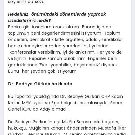
söylerim bu sözü.
Hedefiniz, önümüzdeki dönemlerde yapmak
istedikleriniz nedir?
Benim gibi insanlara örnek olmak. Bunun için de
toplumun beni değerlendirmesini istiyorum. Toplum
önderleri, demokratik kitle örgütleri, odalar, sendikalar
benim deneyimlerimden yararlansın. Üyelerine
konferanslar verebilirim. İyi de anlatırım. Her yere de
yetişirim. Hepsine zaman bulabilirim. Engelliler beni
gördüklerinde ‘Evet yapabiliriz, başarabiliriz’ diyecek.
Bunu her şeyden çok istiyorum.
Dr. Bedriye Gürkan hakkında
Bu ropörtaj yapıldığında Dr. Bedriye Gürkan CHP Kadın
Kolları MYK üyesi ve Ege bölgesi sorumlusuydu. Sonra
Genel Kurulda Aday olmadı…
Dr. Bedriye Gürkan’ın eşi, Muğla Barosu eski başkanı,
hukukçu, Muğla’nın kanaat önderlerinden Mustafa İlker
Gürkan… Bedriye Gürkan, ‘O benim öğretmenim’ dediği