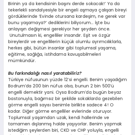
Birinin ya da kendisinin başını derde sokacak!’ Ya da
tekerlekli sandalyesiyle bir engeli aşmaya çalışan bireyi
gördüklerinde ‘Evinde otursana kardeşim, ne gerek var
bunu yaşamaya?’ dediklerini biliyorum… İşte bu
anlayışın değişmesi gerekiyor her şeyden önce.
Unutulmasın ki, engelliler insandır. Eşit ve özgür
bireylerdir ve engellilerin küçük olumlu ayrımcılıklarla,
herkes gibi, bütün insanlar gibi toplumsal yaşama,
eğitime, sağlığa, istihdama kavuşabilmeleri
mümkündür.
Bu farkındalığı nasıl yaratabiliriz?
Türkiye nüfusunun yüzde 12’si engelli. Benim yaşadığım
Bodrum’da 200 bin nüfus olsa, bunun 2 bin 500’ü
engelli demektir yani. Oysa Bodrum’da bugün beyaz
bastonuyla, bağımsız bir şekilde sokaklarda gezebilen
görme engelli sayısı benimle birlikte sadece 4! O
kadar. Diğer görme engelliler evlerinde oturuyor.
Toplumsal yaşamdan uzak, kendi hallerinde ve
tamamen dışlanmış halde yaşıyorlar. Benim yapmak
istediğim şeylerden biri, CKD ve CHP yoluyla, engelli