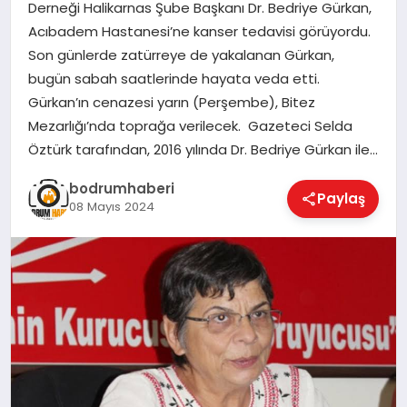
Derneği Halikarnas Şube Başkanı Dr. Bedriye Gürkan,
Acıbadem Hastanesi’ne kanser tedavisi görüyordu.
KÖŞE YAZILARI
Son günlerde zatürreye de yakalanan Gürkan,
bugün sabah saatlerinde hayata veda etti.
Gürkan’ın cenazesi yarın (Perşembe), Bitez
YAŞAM
Mezarlığı’nda toprağa verilecek. Gazeteci Selda
Öztürk tarafından, 2016 yılında Dr. Bedriye Gürkan ile…
SPOR
bodrumhaberi
Paylaş
08 Mayıs 2024
MUĞLA
☰