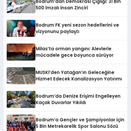
Bodrum’dan Demokrasi Çığlığı: 31 Bin
500 İmzalı İnsan Zinciri
Bodrum FK yeni sezon hedeflerini ve
vizyonunu paylaştı
Milas’ta orman yangını: Alevlerle
mücadele gece boyunca sürüyor
MUSKİ’den Yatağan’ın Geleceğine
Hizmet Edecek Kanalizasyon Yatırımı
Bodrum’da Denize Erişimi Engelleyen
Kaçak Duvarlar Yıkıldı
Bodrum’a Gençler ve Şampiyonlar İçin
5 Bin Metrekarelik Spor Salonu Sözü