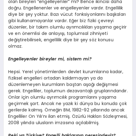
olan bireyleri “engelleyenler” mi? Bence ikincisi daha
doğru. Engellenenler ve engelleyenler vardır. Engellilik
diye bir şey yoktur. Bazı vücut fonksiyonlarını başkaları
gibi kullanamayanlar vardır. Eğer biz fiziki çevreyi
düzenler, bir takım olumlu ayrımcılıkları yaşama geçirir
ve en önemlisi de anlayışı, toplumsal zihniyeti
değiştirebilirsek, engellilik diye bir şey söz konusu
olmaz.
Engelleyenler bireyler mi, sistem mi?
Hepsi. Yerel yönetimlerden devlet kurumlarına kadar,
fiziksel engelleri ortadan kaldırmayan ya da
düzenlemeyen kurumların baştan aşağı değişmesi
gerek. Engelliler, toplumun dezavantajlı gruplarındandır.
Onlar için olumlu ayrımcılık programlarını yaşama
geçirmek şart. Ancak ne yazık ki dünya bu konuda çok
gerilerde kalmış. Örneğin BM, 1982-92 yıllarında ancak
Engelliler On Yılı’nı ilan etmiş. Özürlü Hakları Sözleşmesi,
2008 yılında ulusların imzasına açılabilmiş.
Peki ya Türkiye? Engelli haklarının neresindeyiz?