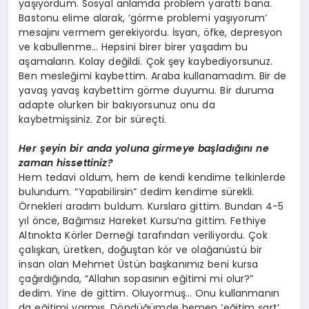
yaşıyordum. Sosyal anlamda problem yarattı bana.
Bastonu elime alarak, ‘görme problemi yaşıyorum’
mesajını vermem gerekiyordu. İsyan, öfke, depresyon
ve kabullenme… Hepsini birer birer yaşadım bu
aşamaların. Kolay değildi. Çok şey kaybediyorsunuz.
Ben mesleğimi kaybettim. Araba kullanamadım. Bir de
yavaş yavaş kaybettim görme duyumu. Bir duruma
adapte olurken bir bakıyorsunuz onu da
kaybetmişsiniz. Zor bir süreçti.
Her şeyin bir anda yoluna girmeye başladığını ne
zaman hissettiniz?
Hem tedavi oldum, hem de kendi kendime telkinlerde
bulundum. “Yapabilirsin” dedim kendime sürekli.
Örnekleri aradım buldum. Kurslara gittim. Bundan 4-5
yıl önce, Bağımsız Hareket Kursu’na gittim. Fethiye
Altınokta Körler Derneği tarafından veriliyordu. Çok
çalışkan, üretken, doğuştan kör ve olağanüstü bir
insan olan Mehmet Üstün başkanımız beni kursa
çağırdığında, “Allahın sopasının eğitimi mi olur?”
dedim. Yine de gittim. Oluyormuş… Onu kullanmanın
da eğitimi varmış. Döndüğümde hemen ‘eğitim şart’