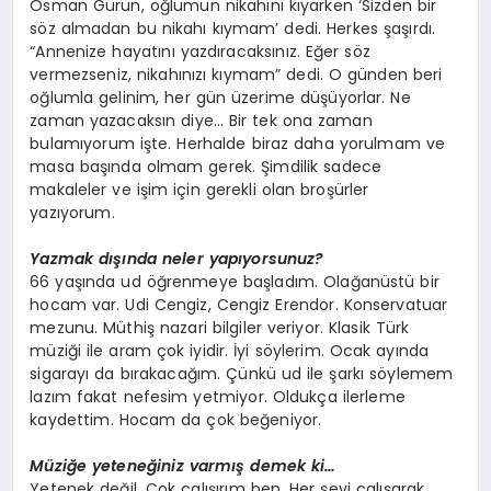
Osman Gürün, oğlumun nikahını kıyarken ‘Sizden bir
söz almadan bu nikahı kıymam’ dedi. Herkes şaşırdı.
“Annenize hayatını yazdıracaksınız. Eğer söz
vermezseniz, nikahınızı kıymam” dedi. O günden beri
oğlumla gelinim, her gün üzerime düşüyorlar. Ne
zaman yazacaksın diye… Bir tek ona zaman
bulamıyorum işte. Herhalde biraz daha yorulmam ve
masa başında olmam gerek. Şimdilik sadece
makaleler ve işim için gerekli olan broşürler
yazıyorum.
Yazmak dışında neler yapıyorsunuz?
66 yaşında ud öğrenmeye başladım. Olağanüstü bir
hocam var. Udi Cengiz, Cengiz Erendor. Konservatuar
mezunu. Müthiş nazari bilgiler veriyor. Klasik Türk
müziği ile aram çok iyidir. İyi söylerim. Ocak ayında
sigarayı da bırakacağım. Çünkü ud ile şarkı söylemem
lazım fakat nefesim yetmiyor. Oldukça ilerleme
kaydettim. Hocam da çok beğeniyor.
Müziğe yeteneğiniz varmış demek ki…
Yetenek değil. Çok çalışırım ben. Her şeyi çalışarak