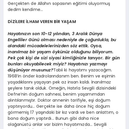
Gerçekten de Allahın sopasının eğitimi oluyormuş
dedim kendime…
DİZİLERE İLHAM VEREN BİR YAŞAM
Hayatınızın son 10-12 yılından, 3 Aralık Dünya
Engelliler Günü olması nedeniyle de çoğunlukla, bu
alandaki mücadelelerinizden söz ettik. Oysa,
inanılmaz bir yaşam öykünüz olduğunu biliyorum.
Pek çok kişi de sizi siyasi kimliğinizle tanıyor. Bir gün
bunları okuyabilecek miyiz? Hayatınızı yazmayı
düşünüyor musunuz?
Tabii ki hayatımı yazacağım.
1968’in önder kadrolarındanım ben. Benim ve eşimin
yaşadıklarını yaşayan pek az insan kaldı. İnanılmaz
şeylere tanık olduk. Örneğin, Hatırla Sevgili dizisindeki
Defne’nin doğum sahnesi, benim yaşamımdan
alıntılanmıştır. Doktor annenin tarifiyle, eşi doğum
yaptırıyordu… Gerçekte ise daha önce hiç doğum
görmemiş 17 yaşındaki bir kız vardı ve ben anlattım, o
bana doğum yaptırdı… Bunun gibi daha nice
olağanüstü anlar var bizim hayatımızda… Sevgili