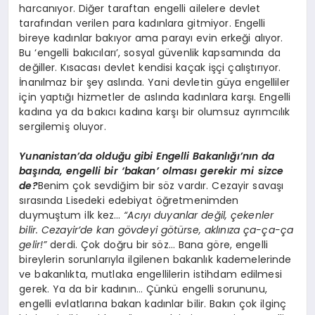
harcanıyor. Diğer taraftan engelli ailelere devlet
tarafından verilen para kadınlara gitmiyor. Engelli
bireye kadınlar bakıyor ama parayı evin erkeği alıyor.
Bu ‘engelli bakıcıları’, sosyal güvenlik kapsamında da
değiller. Kısacası devlet kendisi kaçak işçi çalıştırıyor.
İnanılmaz bir şey aslında. Yani devletin güya engelliler
için yaptığı hizmetler de aslında kadınlara karşı. Engelli
kadına ya da bakıcı kadına karşı bir olumsuz ayrımcılık
sergilemiş oluyor.
Yunanistan’da olduğu gibi Engelli Bakanlığı’nın da
başında, engelli bir ‘bakan’ olması gerekir mi sizce
de?
Benim çok sevdiğim bir söz vardır. Cezayir savaşı
sırasında Lisedeki edebiyat öğretmenimden
duymuştum ilk kez…
“Acıyı duyanlar değil, çekenler
bilir. Cezayir’de kan gövdeyi götürse, aklınıza ça-ça-ça
gelir!”
derdi. Çok doğru bir söz… Bana göre, engelli
bireylerin sorunlarıyla ilgilenen bakanlık kademelerinde
ve bakanlıkta, mutlaka engellilerin istihdam edilmesi
gerek. Ya da bir kadının… Çünkü engelli sorununu,
engelli evlatlarına bakan kadınlar bilir. Bakın çok ilginç