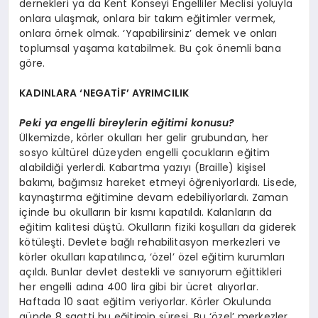
dernekleri ya da Kent Konseyi Engelliler Meclisi yoluyla
onlara ulaşmak, onlara bir takım eğitimler vermek,
onlara örnek olmak. ‘Yapabilirsiniz’ demek ve onları
toplumsal yaşama katabilmek. Bu çok önemli bana
göre.
KADINLARA ‘NEGATİF’ AYRIMCILIK
Peki ya engelli bireylerin eğitimi konusu?
Ülkemizde, körler okulları her gelir grubundan, her
sosyo kültürel düzeyden engelli çocukların eğitim
alabildiği yerlerdi. Kabartma yazıyı (Braille) kişisel
bakımı, bağımsız hareket etmeyi öğreniyorlardı. Lisede,
kaynaştırma eğitimine devam edebiliyorlardı. Zaman
içinde bu okulların bir kısmı kapatıldı. Kalanların da
eğitim kalitesi düştü. Okulların fiziki koşulları da giderek
kötüleşti. Devlete bağlı rehabilitasyon merkezleri ve
körler okulları kapatılınca, ‘özel’ özel eğitim kurumları
açıldı. Bunlar devlet destekli ve sanıyorum eğittikleri
her engelli adına 400 lira gibi bir ücret alıyorlar.
Haftada 10 saat eğitim veriyorlar. Körler Okulunda
günde 8 saatti bu eğitimin süresi. Bu ‘özel’ merkezler,