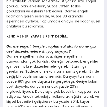
bir istatistiki veriden söz etmek istiyorum size. Engelli
çocuğu olan erkeklerin, yüzde 70’ten fazlası
çocuklarını ve eşlerini terk ediyor. Görme engelli
kadınların gören eşleri de, yüzde 80 oranında
eşlerinden ayrılıyor. Toplumdaki anlayışı ne kadar güzel
anlatıyor bu rakamlar.
KENDİME HEP ‘YAPABİLİRSİN’ DEDİM…
Görme engelli bireyler, toplumsal alanlarda ne gibi
özel düzenlemelere ihtiyaç duyuyor?
Görme engellilerin dünyası, diğer engellilerin
dünyasından çok farklıdır. Örneğin ortopedik engelliler
için özel fiziksel düzenlemeler gerekir. Bizim için
gerekmez. Sadece o mekanı tanımamız gerekir. Bir de
değişiklik yapılmaması önemlidir. Dünyayı tanımanın
yüzde 80’i görme duyusu ile gerçekleşir. Geriye kalan
dört duyuyla, dünyanın ancak yüzde 20’sini
algılayabiliyoruz. Dolayısıyla çok büyük bir kayıptan söz
ediyoruz. Ancak teknolojiyi kullanarak, eğitim alarak ve
kişisel becerileri geliştirerek bu yüzde 80’lik kaybı,
yüzde 50’lere çekmek mümkün. Ben, kendi adıma