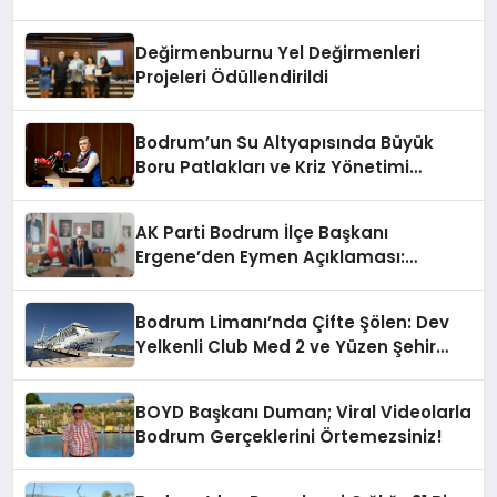
Değirmenburnu Yel Değirmenleri
Projeleri Ödüllendirildi
Bodrum’un Su Altyapısında Büyük
Boru Patlakları ve Kriz Yönetimi
Geride Kalıyor
AK Parti Bodrum İlçe Başkanı
Ergene’den Eymen Açıklaması:
“Yardım Kampanyasının Siyasi
Malzeme Yapılmasını Kınıyorum”
Bodrum Limanı’nda Çifte Şölen: Dev
Yelkenli Club Med 2 ve Yüzen Şehir
Aroya Geldi!
BOYD Başkanı Duman; Viral Videolarla
Bodrum Gerçeklerini Örtemezsiniz!