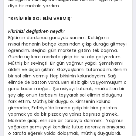
diye bir makale yazdım.
“BENİM BİR SOL ELİM VARMIŞ”
Fikrinizi değiştiren neydi?
Eğitimin dördüncü günüydü sanırım. Kaldığımız
misafirhanenin bahçe kapısından çıkıp durağa gitmeyi
öğrendim. Beşinci gün markete gittim tek başıma.
Günde üç kere markete gidip bir su alıp geliyordum.
Müthiş bir sevinçti. Bir gün yağmur yağdı. Şemsiyemi
aldım ve dışarı çıktım. Gözyaşlarımı tutamadım. Benim
bir sol elim varmış. Hep birisinin kolundaydım. Sağ
elimde de baston vardı. Ben elsiz gibi yaşıyormuşum o
güne kadar meğer… Şemsiyeyi tutarak, marketten bir
şey alıp onun torbasını taşıyarak sol elimin olduğunu
fark ettim. Müthiş bir duygu o. Kimsenin koluna
girmeden, Fethiye’de limana gidip bir bira patates
yapmak ya da bir pizzacıya yalnız başınıza gitmek…
Markete gidip, elinizde bir torbayla dönmek… Yağmur
yağarken şemsiyeyi kendiniz tutup nereniz ıslanıyorsa,
o tarafa eğerek yolda dolaşmak, müthiş duygulardı.