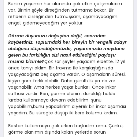
Benim yaşamın her alanında çok etkin çalışmalarım
var. Birinin şöyle dirseğinden tutmama bakar. Bir
rehberin dirseğinden tutmuşsam, aşamayacağım
engel, gidemeyeceğim yer yoktur.
Görme duyunuzu doğuştan değil, sonradan
kaybettiniz. Toplumdaki her bireyin bir ‘engelli adayı’
olduğunu düşündüğümüzde, yaşamınızda meydana
gelen bu farklılığın sizi nasıl etkilediğini paylaşır
mısınız bizimle?
Çok zor şeyler yaşadım elbette. 12 yıl
önce tanıyı aldım. Bir travma ile karşılaştığınızda
yaşayacağınız beş aşama vardır. O aşamaların süresi,
kişiye göre farklı olabilir. Daha gürültülü ya da zor
yaşanabilir. Ama herkes yaşar bunları. Önce inkar
safhası vardır. Ben, görme alanım daraldığı halde
‘araba kullanmaya devam edebilirim, şunu
yapabilirim,bunu yapabilirim’ diyerek bir inkar aşaması
yaşadım. Bu süreçte düşüp iki kere kolumu kırdım.
Baston kullanmaya çok erken başladım ama. Çünkü,
görme alanımın dışında kalan yerlerde sorun