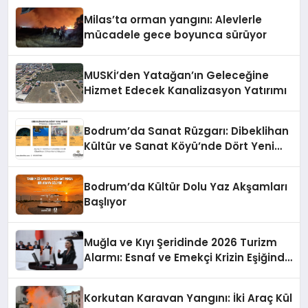
Milas’ta orman yangını: Alevlerle
mücadele gece boyunca sürüyor
MUSKİ’den Yatağan’ın Geleceğine
Hizmet Edecek Kanalizasyon Yatırımı
Bodrum’da Sanat Rüzgarı: Dibeklihan
Kültür ve Sanat Köyü’nde Dört Yeni
Sergi Kapılarını Açıyor
Bodrum’da Kültür Dolu Yaz Akşamları
Başlıyor
Muğla ve Kıyı Şeridinde 2026 Turizm
Alarmı: Esnaf ve Emekçi Krizin Eşiğinde
mi?
Korkutan Karavan Yangını: İki Araç Kül