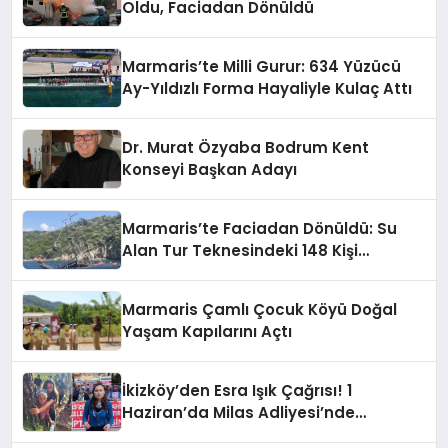
Oldu, Faciadan Dönüldü
Marmaris’te Milli Gurur: 634 Yüzücü
Ay-Yıldızlı Forma Hayaliyle Kulaç Attı
Dr. Murat Özyaba Bodrum Kent
Konseyi Başkan Adayı
Marmaris’te Faciadan Dönüldü: Su
Alan Tur Teknesindeki 148 Kişi
Operasyonla Kurtarıldı
Marmaris Çamlı Çocuk Köyü Doğal
Yaşam Kapılarını Açtı
İkizköy’den Esra Işık Çağrısı! 1
Haziran’da Milas Adliyesi’nde
Buluşuyoruz