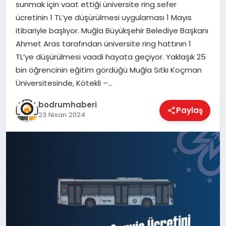
sunmak için vaat ettiği üniversite ring sefer
ücretinin 1 TL’ye düşürülmesi uygulaması 1 Mayıs
KÖŞE YAZILARI
itibariyle başlıyor. Muğla Büyükşehir Belediye Başkanı
Ahmet Aras tarafından üniversite ring hattının 1
TL’ye düşürülmesi vaadi hayata geçiyor. Yaklaşık 25
YAŞAM
bin öğrencinin eğitim gördüğü Muğla Sıtkı Koçman
Üniversitesinde, Kötekli –…
SPOR
bodrumhaberi
Paylaş
23 Nisan 2024
MUĞLA
☰