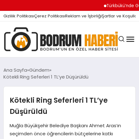
Türkbükü’nde Gündem O
Gizlilik Politikası
Çerez Politikası
Reklam ve İşbirliği
Şartlar ve Koşullar
Ana Sayfa
Gündem
Kötekli Ring Seferleri 1 TL’ye Düşürüldü
BODRUM BODRUM
Kötekli Ring Seferleri 1 TL’ye
SIYASET
Düşürüldü
Muğla Büyükşehir Belediye Başkanı Ahmet Aras’ın
MAGAZIN
seçimden önce öğrencilerin bütçelerine katkı