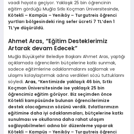
vaadi hayata geçiyor. Yaklaşık 25 bin öğrencinin
eğitim gördüğü Muğla Sıtkı Koçman Üniversitesinde,
Kötekli – Kampüs – Yeniköy – Turgutreis öğrenci
yurtları bölgesindeki ring sefer ücreti 7 TL’den 1
TL’ye düşürüldü.
Ahmet Aras, “Eğitim Desteklerimiz
Artarak devam Edecek”
Muğla Büyükşehir Belediye Başkanı Ahmet Aras, yaptığı
açıklamada öğrencilerin bütçelerine katkı sunmak,
sadece eğitimlerine odaklanmalarını sağlamak ve
ulaşımı kolaylaştırmak adına verdikleri sözü tuttuklarını
söyledi.
Aras
, “Kentimizde yaklaşık 46 bin, Sıtkı
Koçman Üniversitesinde ise yaklaşık 25 bin
öğrencimiz eğitim görüyor. Biz seçimden önce
Kötekli kampüsünde bulunan öğrencilerimize
destek olacağımızın sözünü verdik. Evlatlarımızın
eğitimine daha iyi odaklanmaları, bütçelerine katkı
sunulması ve okullarına daha rahat ulaşım
sağlayabilmeleri adına bir düzenleme yaparak
Kötekli – Kampüs – Yeniköy – Turgutreis öğrenci