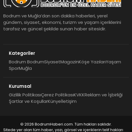
Bodrum ve Muğla’dan son dakika haberleri, yerel
gündem, siyaset, ekonomi, turizm ve yaşam içeriklerini
tarafsız ve güncel şekilde sunan haber sitesidir.
Kategoriler
Bodrum Bodrum
Siyaset
Magazin
Köşe Yazıları
Yaşam
Spor
Muğla
Kurumsal
Gizlilik Politikası
Çerez Politikası
KVKK
Reklam ve İşbirliği
Şartlar ve Koşullar
Künye
İletişim
© 2026 BodrumHaberi.com. Tüm hakları saklıdır.
Sitede yer alan tüm haber, yazı, görsel ve içeriklerin telif hakları