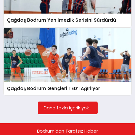
KÖŞE YAZILARI
Çağdaş Bodrum Yenilmezlik Serisini Sürdürdü
YAŞAM
SPOR
MUĞLA
Çağdaş Bodrum Gençleri TED’i Ağırlıyor
☰
Daha fazla içerik yok...
Bodrum’dan Tarafsız Haber