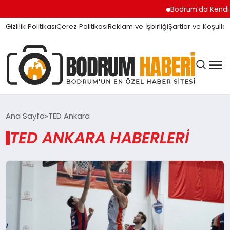
Bodrum’da Kendi İş
Gizlilik Politikası
Çerez Politikası
Reklam ve İşbirliği
Şartlar ve Koşullar
Ana Sayfa
TED Ankara
TED ANKARA HABERLERI
BODRUM BODRUM
SIYASET
MAGAZIN