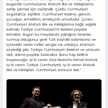
bugünde Cumhuriyete, Atatürk ilke ve inkılaplarına
sahip çıkmak için toplandık. Çünkü Cumhuriyet
özgürlüktür, eşitliktir. Cumhuriyet kadının, gencin,
çocuğun, emeklinin, emekçinin umududur. Çünkü
Cumhuriyet Atatürk ilke ve inkılaplarına bağlı, sağdık
kalmak, Türkiye Cumhuriyeti’ni ilelebet payidar
kılmaktır. Bugün bu meydanda yaktığınız fenerler,
tutmuş olduğunuz şanlı Türk bayraklı balonlarınız ve
içinizdeki vatan millet sevgisi var oldukça; Atamızın
söylediği gibi, Türkiye Cumhuriyeti ilelebet ve sonsuza
dek, daima payidar kalacaktır. Bunu hep birlikte
başaracağız. İyi ki varsın Gazi Mustafa Kemal Atatürk,
iyi ki varsın Türkiye Cumhuriyeti, iyi ki varsın Atatürk
ilke ve inkılapları. Cumhuriyet sonsuza dek.”