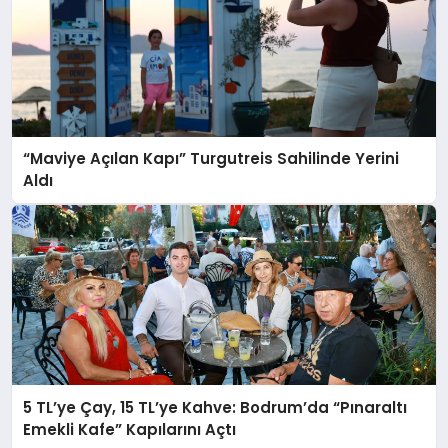
“Maviye Açılan Kapı” Turgutreis Sahilinde Yerini
Aldı
5 TL’ye Çay, 15 TL’ye Kahve: Bodrum’da “Pınaraltı
Emekli Kafe” Kapılarını Açtı