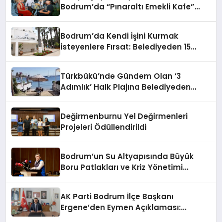
Bodrum’da “Pınaraltı Emekli Kafe”
Kapılarını Açtı
Bodrum’da Kendi İşini Kurmak
İsteyenlere Fırsat: Belediyeden 15
Taşınmaz Kiraya Veriliyor
Türkbükü’nde Gündem Olan ‘3
Adımlık’ Halk Plajına Belediyeden
Yanıt Geldi
Değirmenburnu Yel Değirmenleri
Projeleri Ödüllendirildi
Bodrum’un Su Altyapısında Büyük
Boru Patlakları ve Kriz Yönetimi
Geride Kalıyor
AK Parti Bodrum İlçe Başkanı
Ergene’den Eymen Açıklaması:
“Yardım Kampanyasının Siyasi