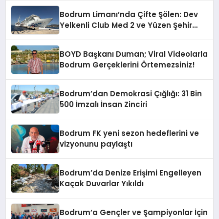
Malzeme Yapılmasını Kınıyorum”
Bodrum Limanı’nda Çifte Şölen: Dev
Yelkenli Club Med 2 ve Yüzen Şehir
Aroya Geldi!
BOYD Başkanı Duman; Viral Videolarla
Bodrum Gerçeklerini Örtemezsiniz!
Bodrum’dan Demokrasi Çığlığı: 31 Bin
500 İmzalı İnsan Zinciri
Bodrum FK yeni sezon hedeflerini ve
vizyonunu paylaştı
Bodrum’da Denize Erişimi Engelleyen
Kaçak Duvarlar Yıkıldı
Bodrum’a Gençler ve Şampiyonlar İçin