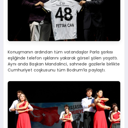
Konuşmanın ardından tüm vatandaşlar Parla şarkısı
eşliğinde telefon ışıklarını yakarak görsel şölen yaşattı.
Aynı anda Başkan Mandalinci, sahnede gazilerle birlikte
Cumhuriyet coşkusunu tüm Bodrum’la paylaştı.