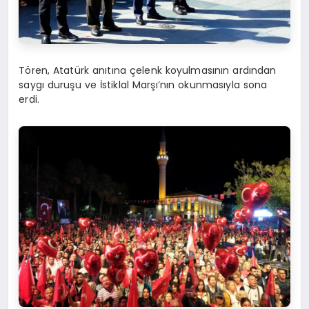
Tören, Atatürk anıtına çelenk koyulmasının ardından
saygı duruşu ve İstiklal Marşı’nın okunmasıyla sona
erdi.