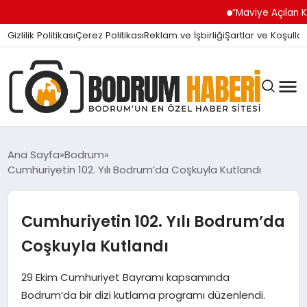
“Maviye Açılan Kapı” Turgutre
Gizlilik Politikası
Çerez Politikası
Reklam ve İşbirliği
Şartlar ve Koşullar
Ana Sayfa
Bodrum
Cumhuriyetin 102. Yılı Bodrum’da Coşkuyla Kutlandı
BODRUM BODRUM
Cumhuriyetin 102. Yılı Bodrum’da
SIYASET
Coşkuyla Kutlandı
29 Ekim Cumhuriyet Bayramı kapsamında
MAGAZIN
Bodrum’da bir dizi kutlama programı düzenlendi.