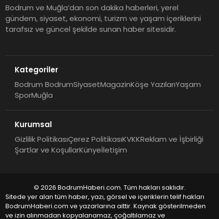
Bodrum ve Muğla’dan son dakika haberleri, yerel
gündem, siyaset, ekonomi, turizm ve yaşam içeriklerini
tarafsız ve güncel şekilde sunan haber sitesidir.
Kategoriler
Bodrum Bodrum
Siyaset
Magazin
Köşe Yazıları
Yaşam
Spor
Muğla
Kurumsal
Gizlilik Politikası
Çerez Politikası
KVKK
Reklam ve İşbirliği
Şartlar ve Koşullar
Künye
İletişim
© 2026 BodrumHaberi.com. Tüm hakları saklıdır.
Sitede yer alan tüm haber, yazı, görsel ve içeriklerin telif hakları
BodrumHaberi.com ve yazarlarına aittir. Kaynak gösterilmeden
ve izin alınmadan kopyalanamaz, çoğaltılamaz ve