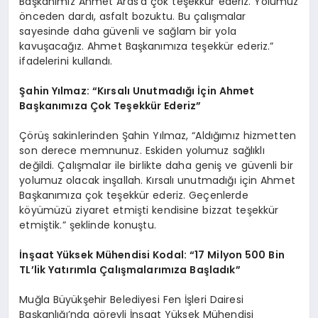
Başkanımız Ahmet Aras’a çok teşekkür ederiz. Yolumuz
önceden dardı, asfalt bozuktu. Bu çalışmalar
sayesinde daha güvenli ve sağlam bir yola
kavuşacağız. Ahmet Başkanımıza teşekkür ederiz.”
ifadelerini kullandı.
Şahin Yılmaz: “Kırsalı Unutmadığı İçin Ahmet
Başkanımıza Çok Teşekkür Ederiz”
Çörüş sakinlerinden Şahin Yılmaz, “Aldığımız hizmetten
son derece memnunuz. Eskiden yolumuz sağlıklı
değildi. Çalışmalar ile birlikte daha geniş ve güvenli bir
yolumuz olacak inşallah. Kırsalı unutmadığı için Ahmet
Başkanımıza çok teşekkür ederiz. Geçenlerde
köyümüzü ziyaret etmişti kendisine bizzat teşekkür
etmiştik.” şeklinde konuştu.
İnşaat Yüksek Mühendisi Kodal: “17 Milyon 500 Bin
TL’lik Yatırımla Çalışmalarımıza Başladık”
Muğla Büyükşehir Belediyesi Fen İşleri Dairesi
Başkanlığı’nda görevli İnşaat Yüksek Mühendisi