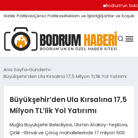
Bodrum’un Sokak Canla
Gizlilik Politikası
Çerez Politikası
Reklam ve İşbirliği
Şartlar ve Koşullar
Ana Sayfa
Gündem
Büyükşehir’den Ula Kırsalına 17,5 Milyon TL’lik Yol Yatırımı
BODRUM BODRUM
Büyükşehir’den Ula Kırsalına 17,5
SIYASET
Milyon TL’lik Yol Yatırımı
Muğla Büyükşehir Belediyesi, Ula’nın Ataköy-Yeşilova,
MAGAZIN
Çıtlık –Elmalı ve Çörüş mahallelerinde 17 milyon 500