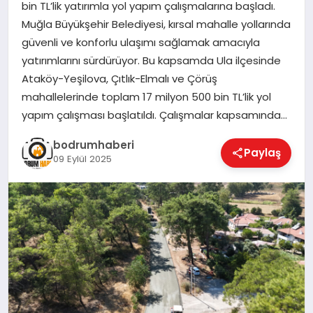
bin TL’lik yatırımla yol yapım çalışmalarına başladı.
Muğla Büyükşehir Belediyesi, kırsal mahalle yollarında
KÖŞE YAZILARI
güvenli ve konforlu ulaşımı sağlamak amacıyla
yatırımlarını sürdürüyor. Bu kapsamda Ula ilçesinde
Ataköy-Yeşilova, Çıtlık-Elmalı ve Çörüş
YAŞAM
mahallelerinde toplam 17 milyon 500 bin TL’lik yol
yapım çalışması başlatıldı. Çalışmalar kapsamında…
SPOR
bodrumhaberi
Paylaş
09 Eylül 2025
MUĞLA
☰