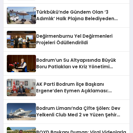
Taşınmaz Kiraya Veriliyor
Türkbükü’nde Gündem Olan ‘3
Adımlık’ Halk Plajına Belediyeden
Yanıt Geldi
Değirmenburnu Yel Değirmenleri
Projeleri Ödüllendirildi
Bodrum’un Su Altyapısında Büyük
Boru Patlakları ve Kriz Yönetimi
Geride Kalıyor
AK Parti Bodrum İlçe Başkanı
Ergene’den Eymen Açıklaması:
“Yardım Kampanyasının Siyasi
Malzeme Yapılmasını Kınıyorum”
Bodrum Limanı’nda Çifte Şölen: Dev
Yelkenli Club Med 2 ve Yüzen Şehir
Aroya Geldi!
BOYD Başkanı Duman; Viral Videolarla