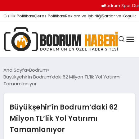
Bodrum Spor Dünyasını Sar
Gizlilik Politikası
Çerez Politikası
Reklam ve İşbirliği
Şartlar ve Koşullar
Ana Sayfa
Bodrum
Büyükşehir’in Bodrum’daki 62 Milyon TL’lik Yol Yatırımı
Tamamlanıyor
BODRUM BODRUM
Büyükşehir’in Bodrum’daki 62
SIYASET
Milyon TL’lik Yol Yatırımı
Tamamlanıyor
MAGAZIN