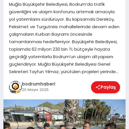
Muğla Büyükşehir Belediyesi, Bodrum’da trafik
güvenliğini ve ulaşım konforunu artırmak amacıyla
KÖŞE YAZILARI
yol yatırımlarını sürdürüyor. Bu kapsamda Dereköy,
Peksimet ve Turgutreis mahallelerinde devam eden
çalışmaların Kurban Bayramı öncesinde
YAŞAM
tamamlanması hedefleniyor. Büyükşehir Belediyesi,
toplamda 62 milyon 230 bin TL bütçeyle hayata
geçirdiği yatırımlarla Bodrum’un ulaşım altyapısını
SPOR
güçlendiriyor. Muğla Büyükşehir Belediyesi Genel
Sekreteri Tayfun Yılmaz, yürütülen projeleri yerinde…
MUĞLA
bodrumhaberi
Paylaş
20 Mayıs 2025
☰