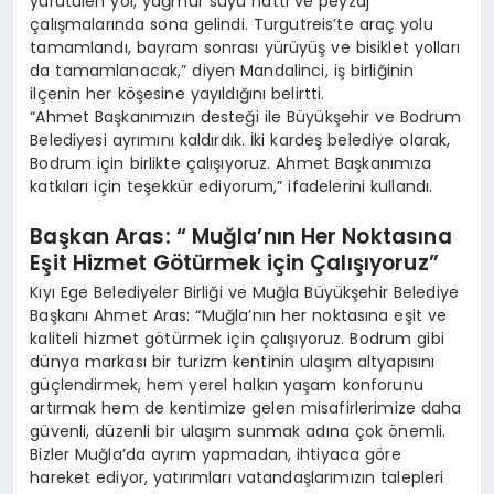
yürütülen yol, yağmur suyu hattı ve peyzaj
çalışmalarında sona gelindi. Turgutreis’te araç yolu
tamamlandı, bayram sonrası yürüyüş ve bisiklet yolları
da tamamlanacak,” diyen Mandalinci, iş birliğinin
ilçenin her köşesine yayıldığını belirtti.
“Ahmet Başkanımızın desteği ile Büyükşehir ve Bodrum
Belediyesi ayrımını kaldırdık. İki kardeş belediye olarak,
Bodrum için birlikte çalışıyoruz. Ahmet Başkanımıza
katkıları için teşekkür ediyorum,” ifadelerini kullandı.
Başkan Aras: “ Muğla’nın Her Noktasına
Eşit Hizmet Götürmek için Çalışıyoruz”
Kıyı Ege Belediyeler Birliği ve Muğla Büyükşehir Belediye
Başkanı Ahmet Aras: “Muğla’nın her noktasına eşit ve
kaliteli hizmet götürmek için çalışıyoruz. Bodrum gibi
dünya markası bir turizm kentinin ulaşım altyapısını
güçlendirmek, hem yerel halkın yaşam konforunu
artırmak hem de kentimize gelen misafirlerimize daha
güvenli, düzenli bir ulaşım sunmak adına çok önemli.
Bizler Muğla’da ayrım yapmadan, ihtiyaca göre
hareket ediyor, yatırımları vatandaşlarımızın talepleri