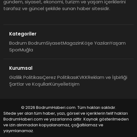
gündem, siyaset, ekonomi, turizm ve yaşam içeriklerini
tarafsız ve güncel şekilde sunan haber sitesidir.
Kategoriler
Bodrum Bodrum
Siyaset
Magazin
Köşe Yazıları
Yaşam
Spor
Muğla
Kurumsal
Gizlilik Politikası
Çerez Politikası
KVKK
Reklam ve İşbirliği
Şartlar ve Koşullar
Künye
İletişim
© 2026 BodrumHaberi.com. Tüm hakları saklıdır.
Sitede yer alan tüm haber, yazı, görsel ve içeriklerin telif hakları
BodrumHaberi.com ve yazarlarına aittir. Kaynak gösterilmeden
ve izin alınmadan kopyalanamaz, çoğaltılamaz ve
yayımlanamaz.