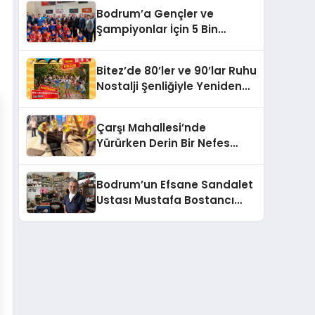
Bodrum’a Gençler ve
Şampiyonlar İçin 5 Bin
Metrekarelik Spor Salonu
Sözü
Bitez’de 80’ler ve 90’lar Ruhu
Nostalji Şenliğiyle Yeniden
Canlanıyor!
Çarşı Mahallesi’nde
Yürürken Derin Bir Nefes
Alın!
Bodrum’un Efsane Sandalet
Ustası Mustafa Bostancı
Vefat Etti