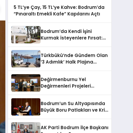
5 TL’ye Çay, 15 TL’ye Kahve: Bodrum’da
“Pınaraltı Emekli Kafe” Kapılarını Açtı
Bodrum’da Kendi İşini
Kurmak İsteyenlere Fırsat:
Belediyeden 15 Taşınmaz
Kiraya Veriliyor
Türkbükü’nde Gündem Olan
‘3 Adımlık’ Halk Plajına
Belediyeden Yanıt Geldi
Değirmenburnu Yel
Değirmenleri Projeleri
Ödüllendirildi
Bodrum’un Su Altyapısında
Büyük Boru Patlakları ve Kriz
Yönetimi Geride Kalıyor
AK Parti Bodrum İlçe Başkanı