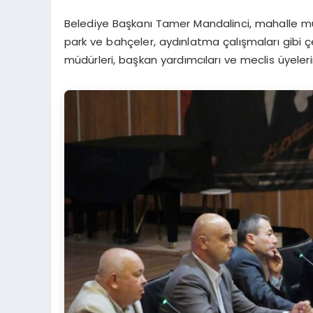
Belediye Başkanı Tamer Mandalinci, mahalle muht
park ve bahçeler, aydınlatma çalışmaları gibi çeşi
müdürleri, başkan yardımcıları ve meclis üyelerin