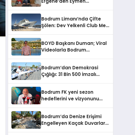
Ergene’den Eymen
Açıklaması: “Yardım
Kampanyasının Siyasi
Bodrum Limanı’nda Çifte
Malzeme Yapılmasını
Şölen: Dev Yelkenli Club Med
Kınıyorum”
2 ve Yüzen Şehir Aroya
Geldi!
BOYD Başkanı Duman; Viral
Videolarla Bodrum
Gerçeklerini Örtemezsiniz!
Bodrum’dan Demokrasi
Çığlığı: 31 Bin 500 İmzalı
İnsan Zinciri
Bodrum FK yeni sezon
hedeflerini ve vizyonunu
paylaştı
Bodrum’da Denize Erişimi
Engelleyen Kaçak Duvarlar
Yıkıldı