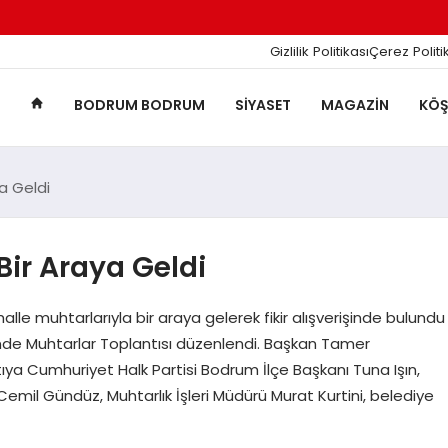
Gizlilik Politikası
Çerez Politi
BODRUM BODRUM
SIYASET
MAGAZIN
KÖŞ
ya Geldi
Bir Araya Geldi
e muhtarlarıyla bir araya gelerek fikir alışverişinde bulundu
de Muhtarlar Toplantısı düzenlendi. Başkan Tamer
ya Cumhuriyet Halk Partisi Bodrum İlçe Başkanı Tuna Işın,
emil Gündüz, Muhtarlık İşleri Müdürü Murat Kurtini, belediye