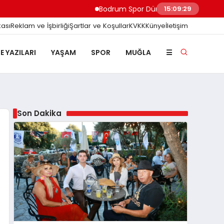
Bodrum Spor Dünyasını Sarsan Açıklama: Yalıkavak
15:09:31
kası
Reklam ve İşbirliği
Şartlar ve Koşullar
KVKK
Künye
İletişim
E YAZILARI
YAŞAM
SPOR
MUĞLA
☰
Son Dakika