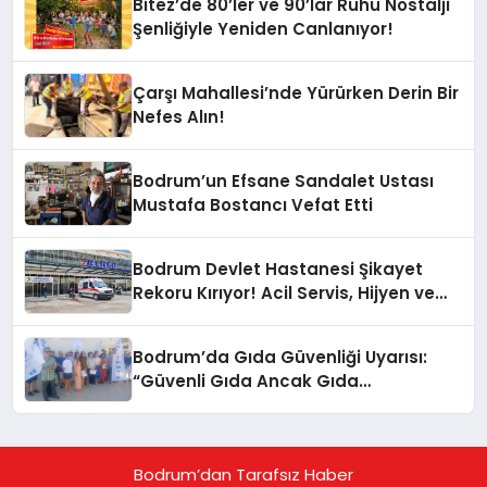
Bitez’de 80’ler ve 90’lar Ruhu Nostalji
Şenliğiyle Yeniden Canlanıyor!
Çarşı Mahallesi’nde Yürürken Derin Bir
Nefes Alın!
Bodrum’un Efsane Sandalet Ustası
Mustafa Bostancı Vefat Etti
Bodrum Devlet Hastanesi Şikayet
Rekoru Kırıyor! Acil Servis, Hijyen ve
Yoğunluk Tepki Çekiyor!
Bodrum’da Gıda Güvenliği Uyarısı:
“Güvenli Gıda Ancak Gıda
Mühendisiyle Mümkün”
Bodrum’dan Tarafsız Haber