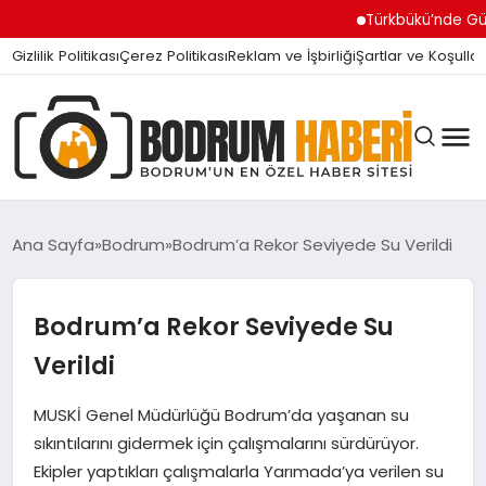
Türkbükü’nde Gündem Ol
Gizlilik Politikası
Çerez Politikası
Reklam ve İşbirliği
Şartlar ve Koşullar
Ana Sayfa
Bodrum
Bodrum’a Rekor Seviyede Su Verildi
BODRUM BODRUM
Bodrum’a Rekor Seviyede Su
Verildi
SIYASET
MUSKİ Genel Müdürlüğü Bodrum’da yaşanan su
sıkıntılarını gidermek için çalışmalarını sürdürüyor.
MAGAZIN
Ekipler yaptıkları çalışmalarla Yarımada’ya verilen su