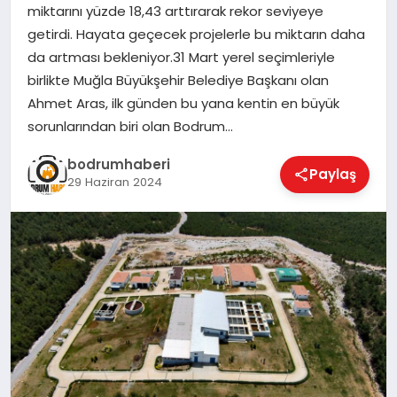
miktarını yüzde 18,43 arttırarak rekor seviyeye
getirdi. Hayata geçecek projelerle bu miktarın daha
KÖŞE YAZILARI
da artması bekleniyor.31 Mart yerel seçimleriyle
birlikte Muğla Büyükşehir Belediye Başkanı olan
Ahmet Aras, ilk günden bu yana kentin en büyük
YAŞAM
sorunlarından biri olan Bodrum…
bodrumhaberi
Paylaş
SPOR
29 Haziran 2024
MUĞLA
☰