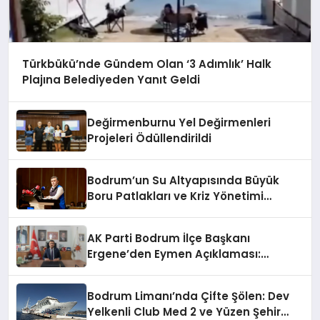
Türkbükü’nde Gündem Olan ‘3 Adımlık’ Halk
Plajına Belediyeden Yanıt Geldi
Değirmenburnu Yel Değirmenleri
Projeleri Ödüllendirildi
Bodrum’un Su Altyapısında Büyük
Boru Patlakları ve Kriz Yönetimi
Geride Kalıyor
AK Parti Bodrum İlçe Başkanı
Ergene’den Eymen Açıklaması:
“Yardım Kampanyasının Siyasi
Malzeme Yapılmasını Kınıyorum”
Bodrum Limanı’nda Çifte Şölen: Dev
Yelkenli Club Med 2 ve Yüzen Şehir