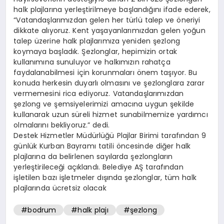
halk plajlarına yerleştirilmeye başlandığını ifade ederek,
“Vatandaşlarımızdan gelen her türlü talep ve öneriyi
dikkate alıyoruz. Kent yaşayanlarımızdan gelen yoğun
talep üzerine halk plajlarımıza yeniden şezlong
koymaya başladık. Şezlonglar, hepimizin ortak
kullanımına sunuluyor ve halkımızın rahatça
faydalanabilmesi için korunmaları önem taşıyor. Bu
konuda herkesin duyarlı olmasını ve şezlonglara zarar
vermemesini rica ediyoruz. Vatandaşlarımızdan
şezlong ve şemsiyelerimizi amacına uygun şekilde
kullanarak uzun süreli hizmet sunabilmemize yardımcı
olmalarını bekliyoruz.” dedi.
Destek Hizmetler Müdürlüğü Plajlar Birimi tarafından 9
günlük Kurban Bayramı tatili öncesinde diğer halk
plajlarına da belirlenen sayılarda şezlongların
yerleştirileceği açıklandı. Belediye AŞ tarafından
işletilen bazı işletmeler dışında şezlonglar, tüm halk
plajlarında ücretsiz olacak
#bodrum
#halk plajı
#şezlong