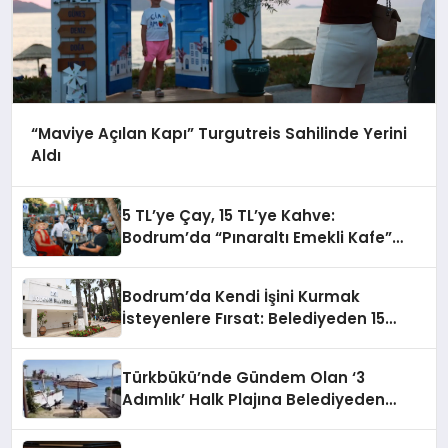
“Maviye Açılan Kapı” Turgutreis Sahilinde Yerini
Aldı
5 TL’ye Çay, 15 TL’ye Kahve:
Bodrum’da “Pınaraltı Emekli Kafe”
Kapılarını Açtı
Bodrum’da Kendi İşini Kurmak
İsteyenlere Fırsat: Belediyeden 15
Taşınmaz Kiraya Veriliyor
Türkbükü’nde Gündem Olan ‘3
Adımlık’ Halk Plajına Belediyeden
Yanıt Geldi