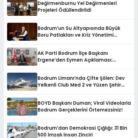
Değirmenburnu Yel Değirmenleri
Projeleri Ödüllendirildi
Bodrum’un Su Altyapısında Büyük
Boru Patlakları ve Kriz Yönetimi
Geride Kalıyor
AK Parti Bodrum İlçe Başkanı
Ergene’den Eymen Açıklaması:
“Yardım Kampanyasının Siyasi
Malzeme Yapılmasını Kınıyorum”
Bodrum Limanı’nda Çifte Şölen: Dev
Yelkenli Club Med 2 ve Yüzen Şehir
Aroya Geldi!
BOYD Başkanı Duman; Viral Videolarla
Bodrum Gerçeklerini Örtemezsiniz!
Bodrum’dan Demokrasi Çığlığı: 31 Bin
500 İmzalı İnsan Zinciri