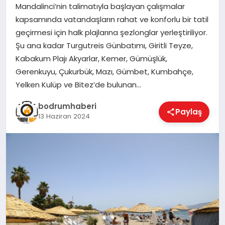
Mandalinci’nin talimatıyla başlayan çalışmalar
kapsamında vatandaşların rahat ve konforlu bir tatil
KÖŞE YAZILARI
geçirmesi için halk plajlarına şezlonglar yerleştiriliyor.
Şu ana kadar Turgutreis Günbatımı, Giritli Teyze,
Kabakum Plajı Akyarlar, Kemer, Gümüşlük,
YAŞAM
Gerenkuyu, Çukurbük, Mazı, Gümbet, Kumbahçe,
Yelken Kulüp ve Bitez’de bulunan…
SPOR
bodrumhaberi
Paylaş
13 Haziran 2024
MUĞLA
☰