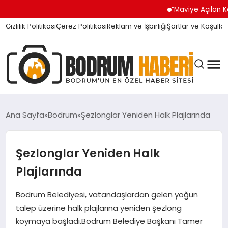
“Maviye Açılan Kapı” Tur
Gizlilik Politikası
Çerez Politikası
Reklam ve İşbirliği
Şartlar ve Koşullar
Ana Sayfa
Bodrum
Şezlonglar Yeniden Halk Plajlarında
BODRUM BODRUM
Şezlonglar Yeniden Halk
Plajlarında
SIYASET
Bodrum Belediyesi, vatandaşlardan gelen yoğun
talep üzerine halk plajlarına yeniden şezlong
MAGAZIN
koymaya başladı.Bodrum Belediye Başkanı Tamer