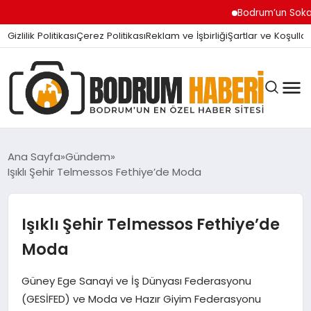
Bodrum’un Sokak Canları
Gizlilik Politikası
Çerez Politikası
Reklam ve İşbirliği
Şartlar ve Koşullar
Ana Sayfa
Gündem
Işıklı Şehir Telmessos Fethiye’de Moda
BODRUM BODRUM
Işıklı Şehir Telmessos Fethiye’de
SIYASET
Moda
Güney Ege Sanayi ve İş Dünyası Federasyonu
MAGAZIN
(GESİFED) ve Moda ve Hazır Giyim Federasyonu