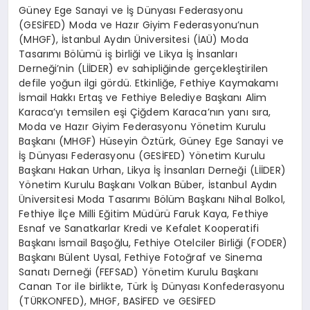
Güney Ege Sanayi ve İş Dünyası Federasyonu
(GESİFED) Moda ve Hazır Giyim Federasyonu’nun
(MHGF), İstanbul Aydın Üniversitesi (İAÜ) Moda
Tasarımı Bölümü iş birliği ve Likya İş İnsanları
Derneği’nin (LİİDER) ev sahipliğinde gerçekleştirilen
defile yoğun ilgi gördü. Etkinliğe, Fethiye Kaymakamı
İsmail Hakkı Ertaş ve Fethiye Belediye Başkanı Alim
Karaca’yı temsilen eşi Çiğdem Karaca’nın yanı sıra,
Moda ve Hazır Giyim Federasyonu Yönetim Kurulu
Başkanı (MHGF) Hüseyin Öztürk, Güney Ege Sanayi ve
İş Dünyası Federasyonu (GESİFED) Yönetim Kurulu
Başkanı Hakan Urhan, Likya İş İnsanları Derneği (LİİDER)
Yönetim Kurulu Başkanı Volkan Büber, İstanbul Aydın
Üniversitesi Moda Tasarımı Bölüm Başkanı Nihal Bolkol,
Fethiye İlçe Milli Eğitim Müdürü Faruk Kaya, Fethiye
Esnaf ve Sanatkarlar Kredi ve Kefalet Kooperatifi
Başkanı İsmail Başoğlu, Fethiye Otelciler Birliği (FODER)
Başkanı Bülent Uysal, Fethiye Fotoğraf ve Sinema
Sanatı Derneği (FEFSAD) Yönetim Kurulu Başkanı
Canan Tor ile birlikte, Türk İş Dünyası Konfederasyonu
(TÜRKONFED), MHGF, BASİFED ve GESİFED