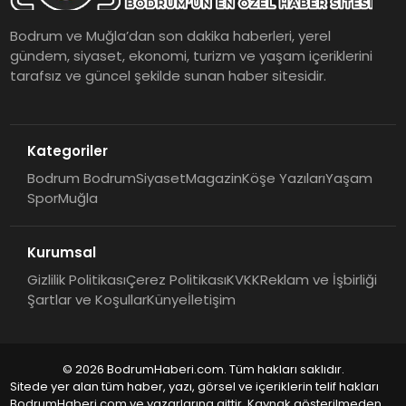
Bodrum ve Muğla’dan son dakika haberleri, yerel
gündem, siyaset, ekonomi, turizm ve yaşam içeriklerini
tarafsız ve güncel şekilde sunan haber sitesidir.
Kategoriler
Bodrum Bodrum
Siyaset
Magazin
Köşe Yazıları
Yaşam
Spor
Muğla
Kurumsal
Gizlilik Politikası
Çerez Politikası
KVKK
Reklam ve İşbirliği
Şartlar ve Koşullar
Künye
İletişim
© 2026 BodrumHaberi.com. Tüm hakları saklıdır.
Sitede yer alan tüm haber, yazı, görsel ve içeriklerin telif hakları
BodrumHaberi.com ve yazarlarına aittir. Kaynak gösterilmeden