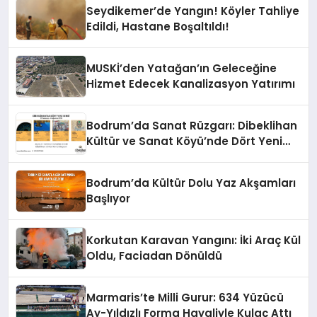
Seydikemer’de Yangın! Köyler Tahliye
Edildi, Hastane Boşaltıldı!
MUSKİ’den Yatağan’ın Geleceğine
Hizmet Edecek Kanalizasyon Yatırımı
Bodrum’da Sanat Rüzgarı: Dibeklihan
Kültür ve Sanat Köyü’nde Dört Yeni
Sergi Kapılarını Açıyor
Bodrum’da Kültür Dolu Yaz Akşamları
Başlıyor
Korkutan Karavan Yangını: İki Araç Kül
Oldu, Faciadan Dönüldü
Marmaris’te Milli Gurur: 634 Yüzücü
Ay-Yıldızlı Forma Hayaliyle Kulaç Attı