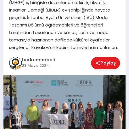
(MHGF) iş birliğiyle düzenlenen etkinlik, Likya İş
İnsanları Derneği (LİİDER) ev sahipliğinde hayata
KÖŞE YAZILARI
geçirildi. İstanbul Aydın Üniversitesi (İAÜ) Moda
Tasarımı Bölümü öğretmenleri ve öğrencileri
tarafından tasarlanan ve sanat, tarih ve moda
YAŞAM
temasıyla hazırlanan defilede kültürel kıyafetler
sergilendi. Kayaköy’ün kadim tarihiyle harmanlanan…
SPOR
bodrumhaberi
Paylaş
28 Mayıs 2024
MUĞLA
☰