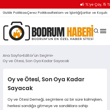
5 TL’ye Çay, 15 TL’ye K
Gizlilik Politikası
Çerez Politikası
Reklam ve İşbirliği
Şartlar ve Koşullar
Ana Sayfa
Editör'ün Seçimi
Oy ve Ötesi, Son Oya Kadar Sayacak
BODRUM BODRUM
Oy ve Ötesi, Son Oya Kadar
SIYASET
Sayacak
Oy ve Ötesi Derneği, seçimlere az bir süre kalmışken,
MAGAZIN
herkesi sandığa gitmeye ve sandıklara sahip