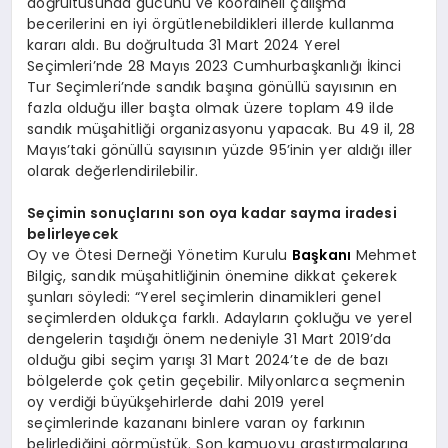
doğrultusunda gücünü ve koordineli çalışma
becerilerini en iyi örgütlenebildikleri illerde kullanma
kararı aldı. Bu doğrultuda 31 Mart 2024 Yerel
Seçimleri’nde 28 Mayıs 2023 Cumhurbaşkanlığı İkinci
Tur Seçimleri’nde sandık başına gönüllü sayısının en
fazla olduğu iller başta olmak üzere toplam 49 ilde
sandık müşahitliği organizasyonu yapacak. Bu 49 il, 28
Mayıs’taki gönüllü sayısının yüzde 95’inin yer aldığı iller
olarak değerlendirilebilir.
Seçimin sonuçlarını son oya kadar sayma iradesi
belirleyecek
Oy ve Ötesi Derneği Yönetim Kurulu
Başkanı
Mehmet
Bilgiç, sandık müşahitliğinin önemine dikkat çekerek
şunları söyledi: “Yerel seçimlerin dinamikleri genel
seçimlerden oldukça farklı. Adayların çokluğu ve yerel
dengelerin taşıdığı önem nedeniyle 31 Mart 2019’da
olduğu gibi seçim yarışı 31 Mart 2024’te de de bazı
bölgelerde çok çetin geçebilir. Milyonlarca seçmenin
oy verdiği büyükşehirlerde dahi 2019 yerel
seçimlerinde kazananı binlere varan oy farkının
belirlediğini görmüştük. Son kamuoyu araştırmalarına