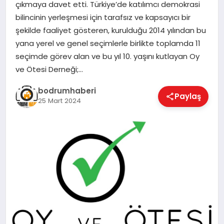
çıkmaya davet etti. Türkiye’de katılımcı demokrasi
bilincinin yerleşmesi için tarafsız ve kapsayıcı bir
KÖŞE YAZILARI
şekilde faaliyet gösteren, kurulduğu 2014 yılından bu
yana yerel ve genel seçimlerle birlikte toplamda 11
seçimde görev alan ve bu yıl 10. yaşını kutlayan Oy
YAŞAM
ve Ötesi Derneği;…
bodrumhaberi
Paylaş
SPOR
25 Mart 2024
MUĞLA
☰