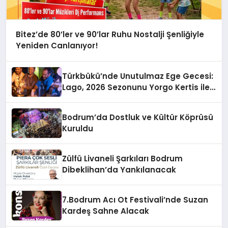
Bitez’de 80’ler ve 90’lar Ruhu Nostalji Şenliğiyle
Yeniden Canlanıyor!
Türkbükü’nde Unutulmaz Ege Gecesi:
Lago, 2026 Sezonunu Yorgo Kertis ile
Açtı
Bodrum’da Dostluk ve Kültür Köprüsü
Kuruldu
Zülfü Livaneli Şarkıları Bodrum
Dibeklihan’da Yankılanacak
7.Bodrum Acı Ot Festivali’nde Suzan
Kardeş Sahne Alacak