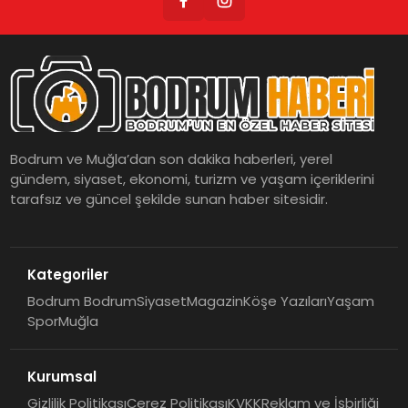
Bodrum ve Muğla’dan son dakika haberleri, yerel
gündem, siyaset, ekonomi, turizm ve yaşam içeriklerini
tarafsız ve güncel şekilde sunan haber sitesidir.
Kategoriler
Bodrum Bodrum
Siyaset
Magazin
Köşe Yazıları
Yaşam
Spor
Muğla
Kurumsal
Gizlilik Politikası
Çerez Politikası
KVKK
Reklam ve İşbirliği