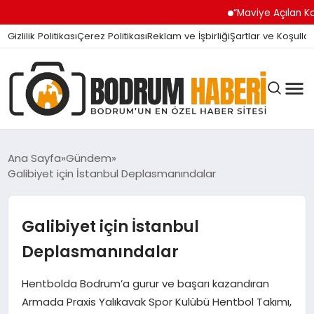
“Maviye Açılan Kapı” Tur
Gizlilik Politikası
Çerez Politikası
Reklam ve İşbirliği
Şartlar ve Koşullar
Ana Sayfa
Gündem
Galibiyet için İstanbul Deplasmanındalar
BODRUM BODRUM
Galibiyet için İstanbul
SIYASET
Deplasmanındalar
Hentbolda Bodrum’a gurur ve başarı kazandıran
MAGAZIN
Armada Praxis Yalıkavak Spor Kulübü Hentbol Takımı,