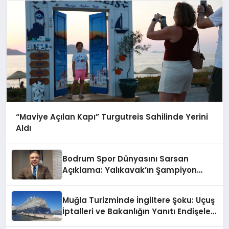
“Maviye Açılan Kapı” Turgutreis Sahilinde Yerini
Aldı
Bodrum Spor Dünyasını Sarsan
Açıklama: Yalıkavak’ın Şampiyon
Kızlarına Desteği Kim, Neden Kesti?
Muğla Turizminde İngiltere Şoku: Uçuş
İptalleri ve Bakanlığın Yanıtı Endişeleri
Büyüttü