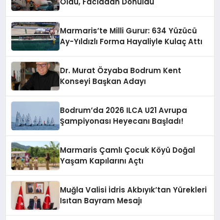
Oldu, Faciadan Dönüldü
Marmaris’te Milli Gurur: 634 Yüzücü
Ay-Yıldızlı Forma Hayaliyle Kulaç Attı
Dr. Murat Özyaba Bodrum Kent
Konseyi Başkan Adayı
Bodrum’da 2026 ILCA U21 Avrupa
Şampiyonası Heyecanı Başladı!
Marmaris Çamlı Çocuk Köyü Doğal
Yaşam Kapılarını Açtı
Muğla Valisi İdris Akbıyık’tan Yürekleri
Isıtan Bayram Mesajı