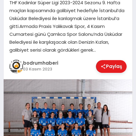
THF Kadınlar Süper Ligi 2023-2024 Sezonu 9. Hafta
maçları kapsamında galibiyet hedefiyle İstanbul’da
KÖŞE YAZILARI
Üsküdar Belediyesi ile karılaşmak üzere İstanbul’a
gitti.Armada Praxis Yalıkavak Spor, 4 Kasım
Cumartesi günü Çamlıca Spor Salonu’nda Üsküdar
YAŞAM
Belediyesi ile karşılaşacak olan Denizin Kızları,
galibiyet serisi olarak gördükleri gerek…
SPOR
bodrumhaberi
Paylaş
03 Kasım 2023
MUĞLA
☰