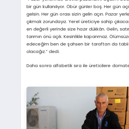
bir gün kullanılıyor. Öbür günler boş. Her gün aç
gelsin. Her gün orası sizin gelin açın. Pazar yerle
çıkmak zorundayız. Yerel üreticiye sahip çıkacağ
en değerli yerinde size hazır dükkân. Gelin, satın
tarımın önü açık. Kesinlikle kapanmaz. Ölüms
edeceğim ben de şahsen bir taraftan da tabii k
olacağız.” dedi.
Daha sonra alfabetik sıra ile üreticilere domates