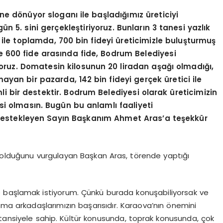
e dönüyor sloganı ile başladığımız üreticiyi
 5. sini gerçekleştiriyoruz. Bunların 3 tanesi yazlık
ri ile toplamda, 700 bin fideyi üreticimizle buluşturmuş
e 600 fide arasında fide, Bodrum Belediyesi
oruz. Domatesin kilosunun 20 liradan aşağı olmadığı,
ayan bir pazarda, 142 bin fideyi gerçek üretici ile
i bir destektir. Bodrum Belediyesi olarak üreticimizin
i olmasın. Bugün bu anlamlı faaliyeti
 destekleyen Sayın Başkanım Ahmet Aras’a teşekkür
p olduğunu vurgulayan Başkan Aras, törende yaptığı
 başlamak istiyorum. Çünkü burada konuşabiliyorsak ve
lışma arkadaşlarımızın başarısıdır. Karaova’nın önemini
otansiyele sahip. Kültür konusunda, toprak konusunda, çok