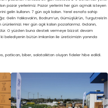
ılsın pazar yerlerimiz. Pazar yerlerini her gün açmak isteyen
rini gelin kullanın. 7 gün açık kalsın. Yerel esnafa sahip
ız. Gelin Yalıkavak’ın, Bodrum’un, Gümüşlük’ün, Turgutreis’in
 ürünlerinizi. Her gün açık kalsın pazarlarımız. Gıdanın,
üzdür. O yüzden buna destek vermeye bizzat devam
i belediyenin bütün imkanları ile üreticimizin yanında
, patlıcan, biber, salatalıktan oluşan fideler hibe edildi.