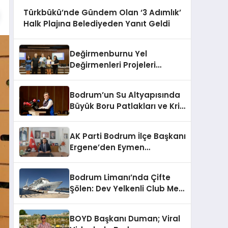
Türkbükü’nde Gündem Olan ‘3 Adımlık’
Halk Plajına Belediyeden Yanıt Geldi
Değirmenburnu Yel
Değirmenleri Projeleri
Ödüllendirildi
Bodrum’un Su Altyapısında
Büyük Boru Patlakları ve Kriz
Yönetimi Geride Kalıyor
AK Parti Bodrum İlçe Başkanı
Ergene’den Eymen
Açıklaması: “Yardım
Kampanyasının Siyasi
Bodrum Limanı’nda Çifte
Malzeme Yapılmasını
Şölen: Dev Yelkenli Club Med
Kınıyorum”
2 ve Yüzen Şehir Aroya
Geldi!
BOYD Başkanı Duman; Viral