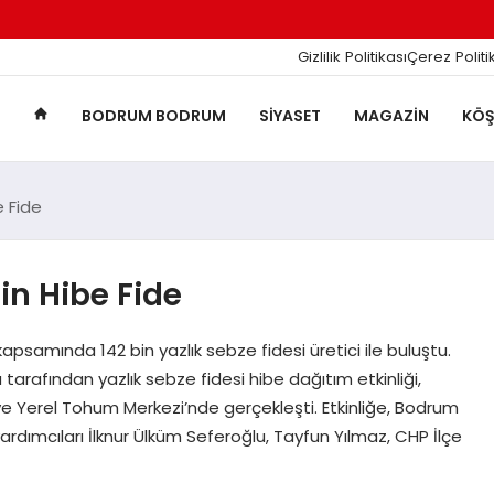
Gizlilik Politikası
Çerez Politi
BODRUM BODRUM
SIYASET
MAGAZIN
KÖŞ
e Fide
in Hibe Fide
psamında 142 bin yazlık sebze fidesi üretici ile buluştu.
arafından yazlık sebze fidesi hibe dağıtım etkinliği,
 Yerel Tohum Merkezi’nde gerçekleşti. Etkinliğe, Bodrum
dımcıları İlknur Ülküm Seferoğlu, Tayfun Yılmaz, CHP İlçe