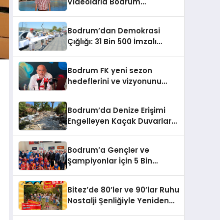
Videolarla Bodrum
Gerçeklerini Örtemezsiniz!
Bodrum’dan Demokrasi
Çığlığı: 31 Bin 500 İmzalı
İnsan Zinciri
Bodrum FK yeni sezon
hedeflerini ve vizyonunu
paylaştı
Bodrum’da Denize Erişimi
Engelleyen Kaçak Duvarlar
Yıkıldı
Bodrum’a Gençler ve
Şampiyonlar İçin 5 Bin
Metrekarelik Spor Salonu
Sözü
Bitez’de 80’ler ve 90’lar Ruhu
Nostalji Şenliğiyle Yeniden
Canlanıyor!