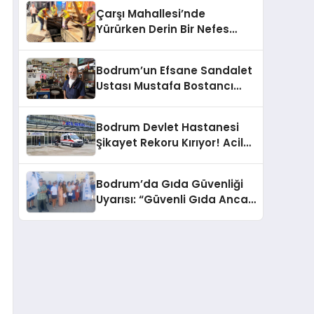
Çarşı Mahallesi’nde
Yürürken Derin Bir Nefes
Alın!
Bodrum’un Efsane Sandalet
Ustası Mustafa Bostancı
Vefat Etti
Bodrum Devlet Hastanesi
Şikayet Rekoru Kırıyor! Acil
Servis, Hijyen ve Yoğunluk
Tepki Çekiyor!
Bodrum’da Gıda Güvenliği
Uyarısı: “Güvenli Gıda Ancak
Gıda Mühendisiyle Mümkün”