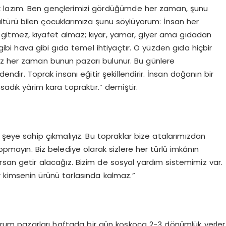
ak lazım. Ben gençlerimizi gördüğümde her zaman, şunu
ltürü bilen çocuklarımıza şunu söylüyorum: İnsan her
itmez, kıyafet almaz; kıyar, yamar, giyer ama gıdadan
bi hava gibi gıda temel ihtiyaçtır. O yüzden gıda hiçbir
niz her zaman bunun pazarı bulunur. Bu günlere
ndir. Toprak insanı eğitir şekillendirir. İnsan doğanın bir
sadık yârim kara topraktır.” demiştir.
 şeye sahip çıkmalıyız. Bu topraklar bize atalarımızdan
opmayın. Biz belediye olarak sizlere her türlü imkânın
rsan getir alacağız. Bizim de sosyal yardım sistemimiz var.
ir kimsenin ürünü tarlasında kalmaz.”
odrum pazarları haftada bir gün koskoca 2-3 dönümlük yerler