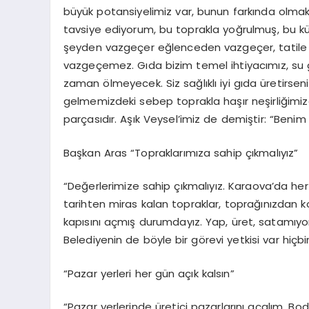
büyük potansiyelimiz var, bunun farkında olm
tavsiye ediyorum, bu toprakla yoğrulmuş, bu kü
şeyden vazgeçer eğlenceden vazgeçer, tatile g
vazgeçemez. Gıda bizim temel ihtiyacımız, su gi
zaman ölmeyecek. Siz sağlıklı iyi gıda üretirse
gelmemizdeki sebep toprakla haşır neşirliğimizde
parçasıdır. Aşık Veysel’imiz de demiştir: “Benim 
Başkan Aras “Topraklarımıza sahip çıkmalıyız”
“Değerlerimize sahip çıkmalıyız. Karaova’da her
tarihten miras kalan topraklar, toprağınızdan k
kapısını açmış durumdayız. Yap, üret, satamıyo
Belediyenin de böyle bir görevi yetkisi var hiçb
“Pazar yerleri her gün açık kalsın”
“Pazar yerlerinde üretici pazarlarını açalım. B