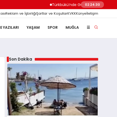
Türkbükü’nde Gündem Olan ‘3 Adımlık’ Halk Pla
02:24:31
kası
Reklam ve İşbirliği
Şartlar ve Koşullar
KVKK
Künye
İletişim
E YAZILARI
YAŞAM
SPOR
MUĞLA
☰
Son Dakika