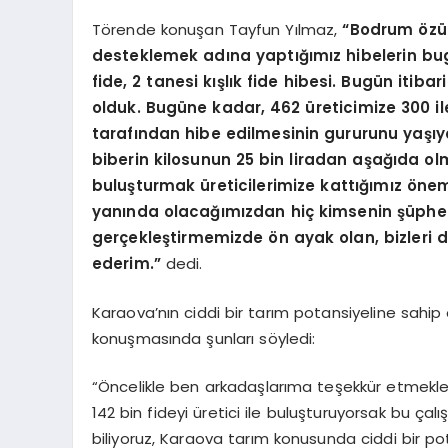
Törende konuşan Tayfun Yılmaz,
“Bodrum özün
desteklemek adına yaptığımız hibelerin bugün
fide, 2 tanesi kışlık fide hibesi. Bugün itiba
olduk. Bugüne kadar, 462 üreticimize 300 il
tarafından hibe edilmesinin gururunu yaşıy
biberin kilosunun 25 bin liradan aşağıda olm
buluşturmak üreticilerimize kattığımız öneml
yanında olacağımızdan hiç kimsenin şüphes
gerçekleştirmemizde ön ayak olan, bizleri
ederim.”
dedi.
Karaova’nın ciddi bir tarım potansiyeline sahi
konuşmasında şunları söyledi:
“Öncelikle ben arkadaşlarıma teşekkür etmekle
142 bin fideyi üretici ile buluşturuyorsak bu ça
biliyoruz, Karaova tarım konusunda ciddi bir p