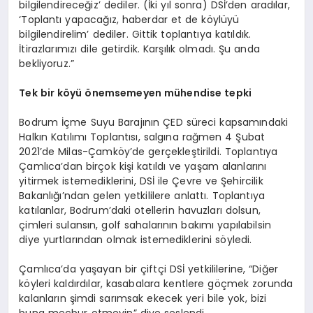
bilgilendireceğiz’ dediler. (İki yıl sonra) DSİ’den aradılar,
‘Toplantı yapacağız, haberdar et de köylüyü
bilgilendirelim’ dediler. Gittik toplantıya katıldık.
İtirazlarımızı dile getirdik. Karşılık olmadı. Şu anda
bekliyoruz.”
Tek bir köyü önemsemeyen mühendise tepki
Bodrum İçme Suyu Barajının ÇED süreci kapsamındaki
Halkın Katılımı Toplantısı, salgına rağmen 4 Şubat
2021’de Milas-Çamköy’de gerçekleştirildi. Toplantıya
Çamlıca’dan birçok kişi katıldı ve yaşam alanlarını
yitirmek istemediklerini, DSİ ile Çevre ve Şehircilik
Bakanlığı’ndan gelen yetkililere anlattı. Toplantıya
katılanlar, Bodrum’daki otellerin havuzları dolsun,
çimleri sulansın, golf sahalarının bakımı yapılabilsin
diye yurtlarından olmak istemediklerini söyledi.
Çamlıca’da yaşayan bir çiftçi DSİ yetkililerine, “Diğer
köyleri kaldırdılar, kasabalara kentlere göçmek zorunda
kalanların şimdi sarımsak ekecek yeri bile yok, bizi