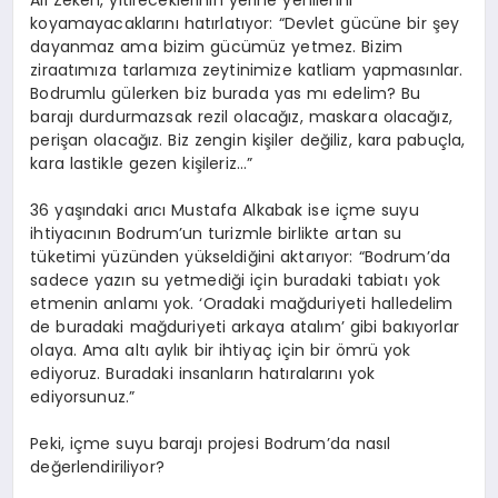
Ali Zeken, yitireceklerinin yerine yenilerini
koyamayacaklarını hatırlatıyor: “Devlet gücüne bir şey
dayanmaz ama bizim gücümüz yetmez. Bizim
ziraatımıza tarlamıza zeytinimize katliam yapmasınlar.
Bodrumlu gülerken biz burada yas mı edelim? Bu
barajı durdurmazsak rezil olacağız, maskara olacağız,
perişan olacağız. Biz zengin kişiler değiliz, kara pabuçla,
kara lastikle gezen kişileriz…”
36 yaşındaki arıcı Mustafa Alkabak ise içme suyu
ihtiyacının Bodrum’un turizmle birlikte artan su
tüketimi yüzünden yükseldiğini aktarıyor: “Bodrum’da
sadece yazın su yetmediği için buradaki tabiatı yok
etmenin anlamı yok. ‘Oradaki mağduriyeti halledelim
de buradaki mağduriyeti arkaya atalım’ gibi bakıyorlar
olaya. Ama altı aylık bir ihtiyaç için bir ömrü yok
ediyoruz. Buradaki insanların hatıralarını yok
ediyorsunuz.”
Peki, içme suyu barajı projesi Bodrum’da nasıl
değerlendiriliyor?