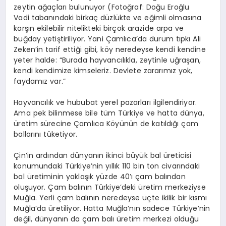
zeytin ağaçları bulunuyor (Fotoğraf: Doğu Eroğlu
Vadi tabanındaki birkaç düzlükte ve eğimli olmasına
karşın ekilebilir nitelikteki birçok arazide arpa ve
buğday yetiştiriliyor. Yani Çamlıca’da durum tıpkı Ali
Zeken’in tarif ettiği gibi, köy neredeyse kendi kendine
yeter halde: “Burada hayvancılıkla, zeytinle uğraşan,
kendi kendimize kimseleriz. Devlete zararımız yok,
faydamız var.”
Hayvancılık ve hububat yerel pazarları ilgilendiriyor.
Ama pek bilinmese bile tüm Türkiye ve hatta dünya,
üretim sürecine Çamlıca Köyünün de katıldığı çam
ballarını tüketiyor.
Çin’in ardından dünyanın ikinci büyük bal üreticisi
konumundaki Türkiye’nin yıllık 110 bin ton civarındaki
bal üretiminin yaklaşık yüzde 40’ı çam balından
oluşuyor. Çam balının Türkiye’deki üretim merkeziyse
Muğla. Yerli çam balının neredeyse üçte ikilik bir kısmı
Muğla’da üretiliyor. Hatta Muğla’nın sadece Türkiye’nin
değil, dünyanın da çam balı üretim merkezi olduğu