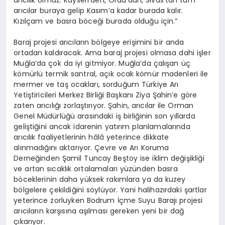
arıcılık olmaz. Kayseri’den, Ordu’dan, Sivas’tan tüm
arıcılar buraya gelip Kasım’a kadar burada kalır.
Kızılçam ve basra böceği burada olduğu için.”
Baraj projesi arıcıların bölgeye erişimini bir anda
ortadan kaldıracak. Ama baraj projesi olmasa dahi işler
Muğla’da çok da iyi gitmiyor. Muğla’da çalışan üç
kömürlü termik santral, açık ocak kömür madenleri ile
mermer ve taş ocakları, sorduğum Türkiye Arı
Yetiştiricileri Merkez Birliği Başkanı Ziya Şahin’e göre
zaten arıcılığı zorlaştırıyor. Şahin, arıcılar ile Orman
Genel Müdürlüğü arasındaki iş birliğinin son yıllarda
geliştiğini ancak idarenin yatırım planlamalarında
arıcılık faaliyetlerinin hâlâ yeterince dikkate
alınmadığını aktarıyor. Çevre ve Arı Koruma
Derneğinden Şamil Tuncay Beştoy ise iklim değişikliği
ve artan sıcaklık ortalamaları yüzünden basra
böceklerinin daha yüksek rakımlara ya da kuzey
bölgelere çekildiğini söylüyor. Yani halihazırdaki şartlar
yeterince zorluyken Bodrum İçme Suyu Barajı projesi
arıcıların karşısına aşılması gereken yeni bir dağ
çıkarıyor.