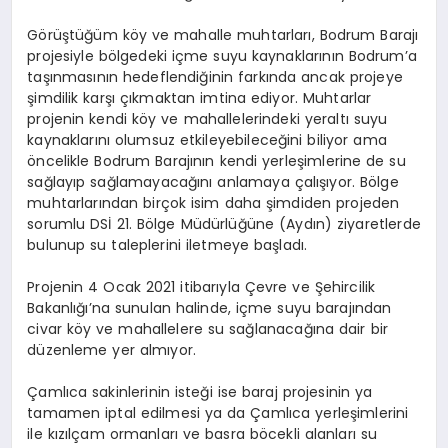
Görüştüğüm köy ve mahalle muhtarları, Bodrum Barajı
projesiyle bölgedeki içme suyu kaynaklarının Bodrum’a
taşınmasının hedeflendiğinin farkında ancak projeye
şimdilik karşı çıkmaktan imtina ediyor. Muhtarlar
projenin kendi köy ve mahallelerindeki yeraltı suyu
kaynaklarını olumsuz etkileyebileceğini biliyor ama
öncelikle Bodrum Barajının kendi yerleşimlerine de su
sağlayıp sağlamayacağını anlamaya çalışıyor. Bölge
muhtarlarından birçok isim daha şimdiden projeden
sorumlu DSİ 21. Bölge Müdürlüğüne (Aydın) ziyaretlerde
bulunup su taleplerini iletmeye başladı.
Projenin 4 Ocak 2021 itibarıyla Çevre ve Şehircilik
Bakanlığı’na sunulan halinde, içme suyu barajından
civar köy ve mahallelere su sağlanacağına dair bir
düzenleme yer almıyor.
Çamlıca sakinlerinin isteği ise baraj projesinin ya
tamamen iptal edilmesi ya da Çamlıca yerleşimlerini
ile kızılçam ormanları ve basra böcekli alanları su