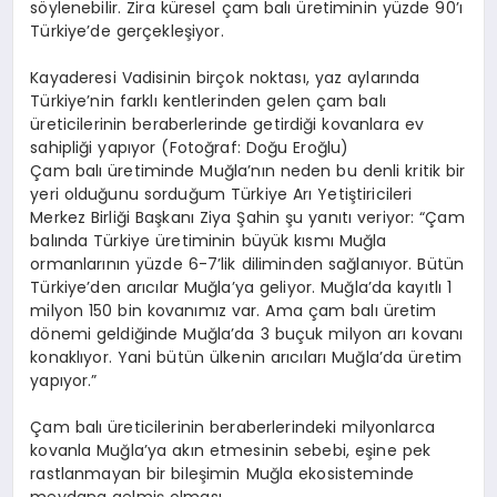
söylenebilir. Zira küresel çam balı üretiminin yüzde 90’ı
Türkiye’de gerçekleşiyor.
Kayaderesi Vadisinin birçok noktası, yaz aylarında
Türkiye’nin farklı kentlerinden gelen çam balı
üreticilerinin beraberlerinde getirdiği kovanlara ev
sahipliği yapıyor (Fotoğraf: Doğu Eroğlu)
Çam balı üretiminde Muğla’nın neden bu denli kritik bir
yeri olduğunu sorduğum Türkiye Arı Yetiştiricileri
Merkez Birliği Başkanı Ziya Şahin şu yanıtı veriyor: “Çam
balında Türkiye üretiminin büyük kısmı Muğla
ormanlarının yüzde 6-7’lik diliminden sağlanıyor. Bütün
Türkiye’den arıcılar Muğla’ya geliyor. Muğla’da kayıtlı 1
milyon 150 bin kovanımız var. Ama çam balı üretim
dönemi geldiğinde Muğla’da 3 buçuk milyon arı kovanı
konaklıyor. Yani bütün ülkenin arıcıları Muğla’da üretim
yapıyor.”
Çam balı üreticilerinin beraberlerindeki milyonlarca
kovanla Muğla’ya akın etmesinin sebebi, eşine pek
rastlanmayan bir bileşimin Muğla ekosisteminde