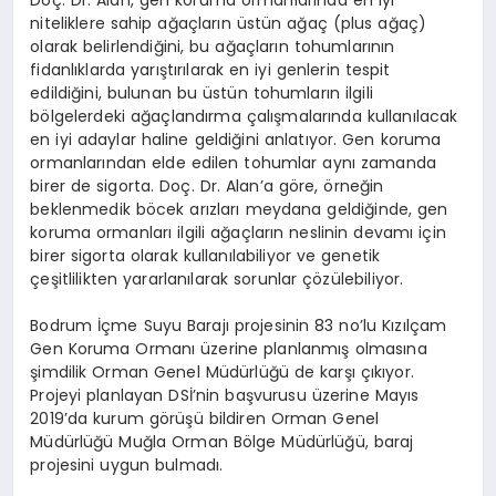
Doç. Dr. Alan, gen koruma ormanlarında en iyi
niteliklere sahip ağaçların üstün ağaç (plus ağaç)
olarak belirlendiğini, bu ağaçların tohumlarının
fidanlıklarda yarıştırılarak en iyi genlerin tespit
edildiğini, bulunan bu üstün tohumların ilgili
bölgelerdeki ağaçlandırma çalışmalarında kullanılacak
en iyi adaylar haline geldiğini anlatıyor. Gen koruma
ormanlarından elde edilen tohumlar aynı zamanda
birer de sigorta. Doç. Dr. Alan’a göre, örneğin
beklenmedik böcek arızları meydana geldiğinde, gen
koruma ormanları ilgili ağaçların neslinin devamı için
birer sigorta olarak kullanılabiliyor ve genetik
çeşitlilikten yararlanılarak sorunlar çözülebiliyor.
Bodrum İçme Suyu Barajı projesinin 83 no’lu Kızılçam
Gen Koruma Ormanı üzerine planlanmış olmasına
şimdilik Orman Genel Müdürlüğü de karşı çıkıyor.
Projeyi planlayan DSİ’nin başvurusu üzerine Mayıs
2019’da kurum görüşü bildiren Orman Genel
Müdürlüğü Muğla Orman Bölge Müdürlüğü, baraj
projesini uygun bulmadı.