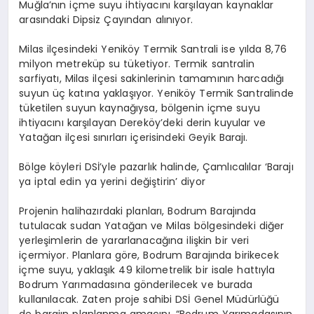
Muğla’nın içme suyu ihtiyacını karşılayan kaynaklar
arasındaki Dipsiz Çayından alınıyor.
Milas ilçesindeki Yeniköy Termik Santrali ise yılda 8,76
milyon metreküp su tüketiyor. Termik santralin
sarfiyatı, Milas ilçesi sakinlerinin tamamının harcadığı
suyun üç katına yaklaşıyor. Yeniköy Termik Santralinde
tüketilen suyun kaynağıysa, bölgenin içme suyu
ihtiyacını karşılayan Dereköy’deki derin kuyular ve
Yatağan ilçesi sınırları içerisindeki Geyik Barajı.
Bölge köyleri DSİ’yle pazarlık halinde, Çamlıcalılar ‘Barajı
ya iptal edin ya yerini değiştirin’ diyor
Projenin halihazırdaki planları, Bodrum Barajında
tutulacak sudan Yatağan ve Milas bölgesindeki diğer
yerleşimlerin de yararlanacağına ilişkin bir veri
içermiyor. Planlara göre, Bodrum Barajında birikecek
içme suyu, yaklaşık 49 kilometrelik bir isale hattıyla
Bodrum Yarımadasına gönderilecek ve burada
kullanılacak. Zaten proje sahibi DSİ Genel Müdürlüğü