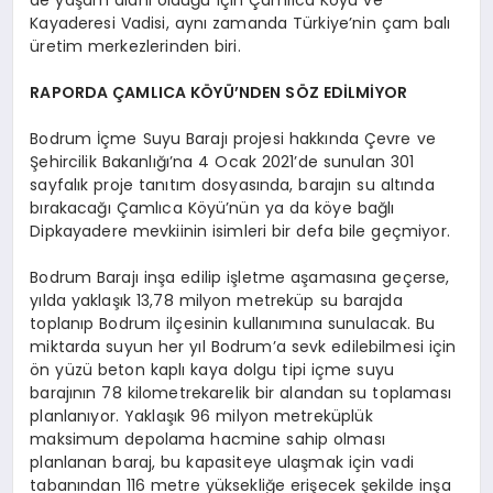
de yaşam alanı olduğu için Çamlıca Köyü ve
Kayaderesi Vadisi, aynı zamanda Türkiye’nin çam balı
üretim merkezlerinden biri.
RAPORDA ÇAMLICA KÖYÜ’NDEN SÖZ EDİLMİYOR
Bodrum İçme Suyu Barajı projesi hakkında Çevre ve
Şehircilik Bakanlığı’na 4 Ocak 2021’de sunulan 301
sayfalık proje tanıtım dosyasında, barajın su altında
bırakacağı Çamlıca Köyü’nün ya da köye bağlı
Dipkayadere mevkiinin isimleri bir defa bile geçmiyor.
Bodrum Barajı inşa edilip işletme aşamasına geçerse,
yılda yaklaşık 13,78 milyon metreküp su barajda
toplanıp Bodrum ilçesinin kullanımına sunulacak. Bu
miktarda suyun her yıl Bodrum’a sevk edilebilmesi için
ön yüzü beton kaplı kaya dolgu tipi içme suyu
barajının 78 kilometrekarelik bir alandan su toplaması
planlanıyor. Yaklaşık 96 milyon metreküplük
maksimum depolama hacmine sahip olması
planlanan baraj, bu kapasiteye ulaşmak için vadi
tabanından 116 metre yüksekliğe erişecek şekilde inşa