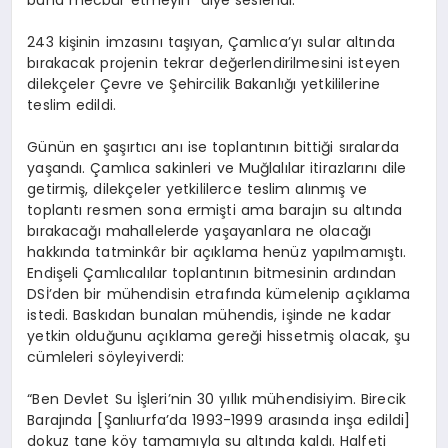
buna mecbur etmeyin” diye seslendi.
243 kişinin imzasını taşıyan, Çamlıca’yı sular altında
bırakacak projenin tekrar değerlendirilmesini isteyen
dilekçeler Çevre ve Şehircilik Bakanlığı yetkililerine
teslim edildi.
Günün en şaşırtıcı anı ise toplantının bittiği sıralarda
yaşandı. Çamlıca sakinleri ve Muğlalılar itirazlarını dile
getirmiş, dilekçeler yetkililerce teslim alınmış ve
toplantı resmen sona ermişti ama barajın su altında
bırakacağı mahallelerde yaşayanlara ne olacağı
hakkında tatminkâr bir açıklama henüz yapılmamıştı.
Endişeli Çamlıcalılar toplantının bitmesinin ardından
DSİ’den bir mühendisin etrafında kümelenip açıklama
istedi. Baskıdan bunalan mühendis, işinde ne kadar
yetkin olduğunu açıklama gereği hissetmiş olacak, şu
cümleleri söyleyiverdi:
“Ben Devlet Su İşleri’nin 30 yıllık mühendisiyim. Birecik
Barajında [Şanlıurfa’da 1993-1999 arasında inşa edildi]
dokuz tane köy tamamıyla su altında kaldı. Halfeti