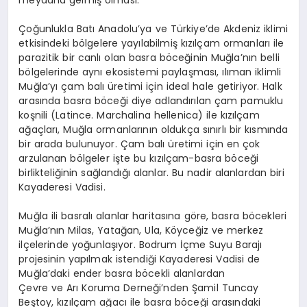
meydana gelmiş olması.
Çoğunlukla Batı Anadolu’ya ve Türkiye’de Akdeniz iklimi
etkisindeki bölgelere yayılabilmiş kızılçam ormanları ile
parazitik bir canlı olan basra böceğinin Muğla’nın belli
bölgelerinde aynı ekosistemi paylaşması, ılıman iklimli
Muğla’yı çam balı üretimi için ideal hale getiriyor. Halk
arasında basra böceği diye adlandırılan çam pamuklu
koşnili (Latince. Marchalina hellenica) ile kızılçam
ağaçları, Muğla ormanlarının oldukça sınırlı bir kısmında
bir arada bulunuyor. Çam balı üretimi için en çok
arzulanan bölgeler işte bu kızılçam-basra böceği
birlikteliğinin sağlandığı alanlar. Bu nadir alanlardan biri
Kayaderesi Vadisi.
Muğla ili basralı alanlar haritasına göre, basra böcekleri
Muğla’nın Milas, Yatağan, Ula, Köyceğiz ve merkez
ilçelerinde yoğunlaşıyor. Bodrum İçme Suyu Barajı
projesinin yapılmak istendiği Kayaderesi Vadisi de
Muğla’daki ender basra böcekli alanlardan
Çevre ve Arı Koruma Derneği’nden Şamil Tuncay
Beştoy, kızılçam ağacı ile basra böceği arasındaki