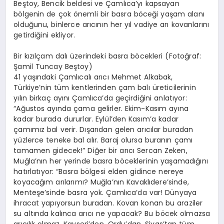
Beştoy, Bencik beldesi ve Çamlıca’yı kapsayan
bölgenin de çok önemli bir basra böceği yaşam alanı
olduğunu, binlerce arıcının her yıl vadiye arı kovanlarını
getirdiğini ekliyor.
Bir kızılçam dalı üzerindeki basra böcekleri (Fotoğraf:
Şamil Tuncay Beştoy)
41 yaşındaki Çamlıcalı arıcı Mehmet Alkabak,
Türkiye’nin tüm kentlerinden çam balı üreticilerinin
yılın birkaç ayını Çamlıca’da geçirdiğini anlatıyor:
“Ağustos ayında çama gelirler. Ekim-Kasım ayına
kadar burada dururlar. Eylül’den Kasım’a kadar
çamımız bal verir. Dışarıdan gelen arıcılar buradan
yüzlerce teneke bal alır. Baraj olursa buranın çamı
tamamen gidecek!” Diğer bir arıcı Sercan Zeken,
Muğla’nın her yerinde basra böceklerinin yaşamadığını
hatırlatıyor: “Basra bölgesi elden gidince nereye
koyacağım arılarımı? Muğla’nın Kavaklıdere’sinde,
Menteşe’sinde basra yok. Çamlıca’da var! Dünyaya
ihracat yapıyorsun buradan. Kovan konan bu araziler
su altında kalınca arıcı ne yapacak? Bu böcek olmazsa