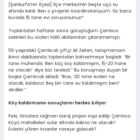
[Şanlıurfa’nın ilçesi] ilçe merkezinin beşte üçü su
altında kaldı. Ben o projenin koordinatörüyüm. Siz bana
burada 15 tane evi soruyorsunuz!”
Toplantıdan haftalar sonra görüştüğüm Çamlıca
sakinleri bu sözleri hâlâ akıllarından çıkaramamıştı.
59 yaşındaki Çamlıcalı çiftçi Ali Zeken, tanışmamızın
ikinci dakikasında toplantıdan bahsetmeye başladı: “Bir
tane mühendis ‘Ben kaç köy kaldırmışım, 15-20 hane
ne olacak!’ diye bizi tersledi.” Bu konuşmayı duyan bir
başka Çamlıcalı ekledi: “Bize, ’20 tane evden ne
olacak, kaldırırız! Beş bin tane ev kaldırmışım ben!’
dediler.”
Köy kaldırmanın sonuçlarını herkes biliyor
Peki, itirazlara rağmen baraj projesi inşa edilip Çamlıca
Köyü mahalleleri sular altında kalırsa ne olacak?
Evlerini yitiren insanlar nereye gidecek?