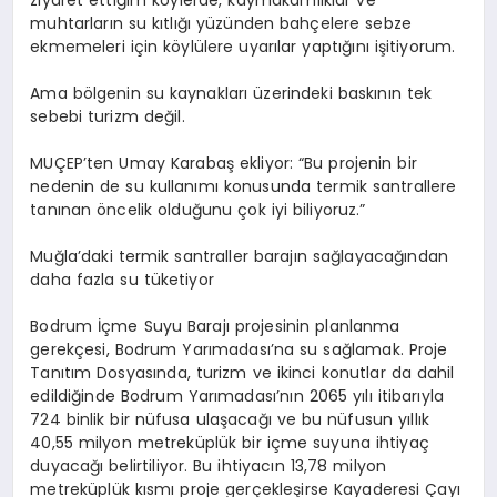
ziyaret ettiğim köylerde, kaymakamlıklar ve
muhtarların su kıtlığı yüzünden bahçelere sebze
ekmemeleri için köylülere uyarılar yaptığını işitiyorum.
Ama bölgenin su kaynakları üzerindeki baskının tek
sebebi turizm değil.
MUÇEP’ten Umay Karabaş ekliyor: “Bu projenin bir
nedenin de su kullanımı konusunda termik santrallere
tanınan öncelik olduğunu çok iyi biliyoruz.”
Muğla’daki termik santraller barajın sağlayacağından
daha fazla su tüketiyor
Bodrum İçme Suyu Barajı projesinin planlanma
gerekçesi, Bodrum Yarımadası’na su sağlamak. Proje
Tanıtım Dosyasında, turizm ve ikinci konutlar da dahil
edildiğinde Bodrum Yarımadası’nın 2065 yılı itibarıyla
724 binlik bir nüfusa ulaşacağı ve bu nüfusun yıllık
40,55 milyon metreküplük bir içme suyuna ihtiyaç
duyacağı belirtiliyor. Bu ihtiyacın 13,78 milyon
metreküplük kısmı proje gerçekleşirse Kayaderesi Çayı