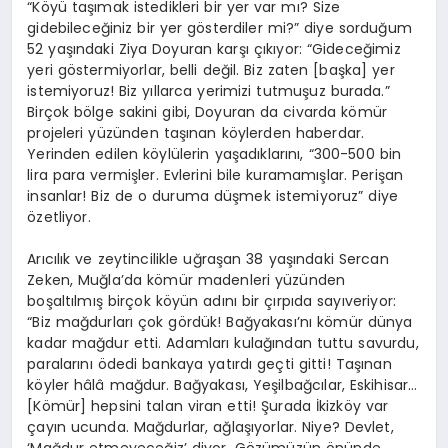
“Köyü taşımak istedikleri bir yer var mı? Size
gidebileceğiniz bir yer gösterdiler mi?” diye sorduğum
52 yaşındaki Ziya Doyuran karşı çıkıyor: “Gideceğimiz
yeri göstermiyorlar, belli değil. Biz zaten [başka] yer
istemiyoruz! Biz yıllarca yerimizi tutmuşuz burada.”
Birçok bölge sakini gibi, Doyuran da civarda kömür
projeleri yüzünden taşınan köylerden haberdar.
Yerinden edilen köylülerin yaşadıklarını, “300-500 bin
lira para vermişler. Evlerini bile kuramamışlar. Perişan
insanlar! Biz de o duruma düşmek istemiyoruz” diye
özetliyor.
Arıcılık ve zeytincilikle uğraşan 38 yaşındaki Sercan
Zeken, Muğla’da kömür madenleri yüzünden
boşaltılmış birçok köyün adını bir çırpıda sayıveriyor:
“Biz mağdurları çok gördük! Bağyakası’nı kömür dünya
kadar mağdur etti. Adamları kulağından tuttu savurdu,
paralarını ödedi bankaya yatırdı geçti gitti! Taşınan
köyler hâlâ mağdur. Bağyakası, Yeşilbağcılar, Eskihisar…
[Kömür] hepsini talan viran etti! Şurada İkizköy var
çayın ucunda. Mağdurlar, ağlaşıyorlar. Niye? Devlet,