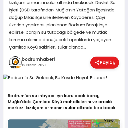
kızılçam ormanını sular altında bırakacak. Devlet Su
İşleri (DSİ) tarafından, Muğla’nın Yatağan ilçesinde
KÖŞE YAZILARI
doğup Milas ilçesine ilerleyen Kayaderesi Çayı
üzerine yapılması planlanan Bodrum Barajı inşa
edilirse, barajın su tutacağı bölgede ve mutlak
YAŞAM
koruma alanına dönüşecek topraklarda yaşayan
Çamlıca Köyü sakinleri, sular altında…
SPOR
bodrumhaberi
Paylaş
15 Nisan 2021
MUĞLA
Bodrum’un su ihtiyacı için kurulacak baraj,
☰
Muğla’daki Çamlıca Köyü mahallelerini ve arıcılık
merkezi kızılçam ormanını sular altında bırakacak.