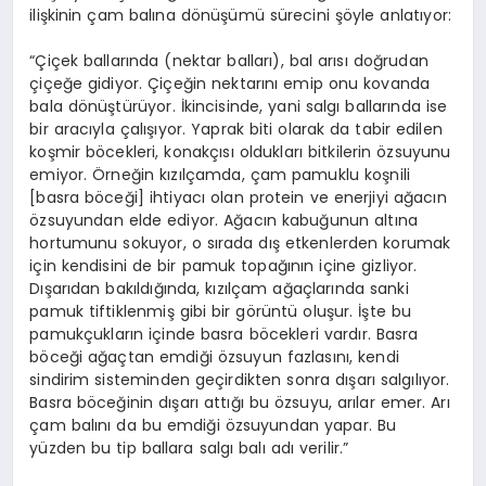
ilişkinin çam balına dönüşümü sürecini şöyle anlatıyor:
“Çiçek ballarında (nektar balları), bal arısı doğrudan
çiçeğe gidiyor. Çiçeğin nektarını emip onu kovanda
bala dönüştürüyor. İkincisinde, yani salgı ballarında ise
bir aracıyla çalışıyor. Yaprak biti olarak da tabir edilen
koşmir böcekleri, konakçısı oldukları bitkilerin özsuyunu
emiyor. Örneğin kızılçamda, çam pamuklu koşnili
[basra böceği] ihtiyacı olan protein ve enerjiyi ağacın
özsuyundan elde ediyor. Ağacın kabuğunun altına
hortumunu sokuyor, o sırada dış etkenlerden korumak
için kendisini de bir pamuk topağının içine gizliyor.
Dışarıdan bakıldığında, kızılçam ağaçlarında sanki
pamuk tiftiklenmiş gibi bir görüntü oluşur. İşte bu
pamukçukların içinde basra böcekleri vardır. Basra
böceği ağaçtan emdiği özsuyun fazlasını, kendi
sindirim sisteminden geçirdikten sonra dışarı salgılıyor.
Basra böceğinin dışarı attığı bu özsuyu, arılar emer. Arı
çam balını da bu emdiği özsuyundan yapar. Bu
yüzden bu tip ballara salgı balı adı verilir.”