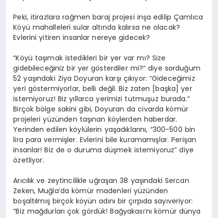
Peki, itirazlara rağmen baraj projesi inşa edilip Çamlıca
Köyü mahalleleri sular altında kalırsa ne olacak?
Evlerini yitiren insanlar nereye gidecek?
“Köyü taşımak istedikleri bir yer var mı? Size
gidebileceğiniz bir yer gösterdiler mi?” diye sorduğum
52 yaşındaki Ziya Doyuran karşı çıkıyor: “Gideceğimiz
yeri göstermiyorlar, belli değil. Biz zaten [başka] yer
istemiyoruz! Biz yıllarca yerimizi tutmuşuz burada.”
Birçok bölge sakini gibi, Doyuran da civarda kömür
projeleri yüzünden taşınan köylerden haberdar.
Yerinden edilen köylülerin yaşadıklarını, “300-500 bin
lira para vermişler. Evlerini bile kuramamışlar. Perişan
insanlar! Biz de o duruma düşmek istemiyoruz” diye
özetliyor.
Arıcılık ve zeytincilikle uğraşan 38 yaşındaki Sercan
Zeken, Muğla’da kömür madenleri yüzünden
boşaltılmış birçok köyün adını bir çırpıda sayıveriyor:
“Biz mağdurları çok gördük! Bağyakası’nı kömür dünya