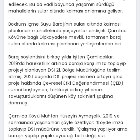
edilecek. Bu da vadi boyunca yaşamın sürdüğü
mahallelerin sular altında kalması anlamına geliyor.
Bodrum İçme Suyu Barajı’nın suları altında kalması
planlanan mahallelerde yaşayanlar endişeli. Çamlıca
Köyü’ne bağlı Dipkayadere mevkii, tamamen baraj
suları altında kalması planlanan yerleşimlerden biri.
Baraj söylentisini birkaç yıldır işiten Çamlıcalılar,
2019’da hareketlilik artınca baraja karşı imza toplayıp
projeyi planlayan DSİ 21. Bölge Müdürlüğüne teslim
etmiş. 2021 başında DSİ projesi resmen ortaya çıkıp
proje hakkında Çevresel Etki Değerlendirmesi (ÇED)
süreci başlayınca, tehlikeyi birkaç yıl önce
savuşturduklarını düşünen köy sakinleri şaşkına
dönmüş.
Çamlıca Köyü Muhtarı Hüseyin Aymeşelik, 2019 ve
sonrasında yaşananları şöyle özetliyor: “Köyde imza
toplayıp DSİ müdürüne verdik. ‘Çalışma yapılıyor ama
barajın yapılıp yapılmayacağı belli değil, sizi