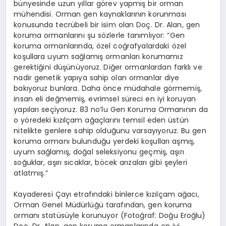
bünyesinde uzun yıllar görev yapmış bir orman
mühendisi. Orman gen kaynaklarının korunması
konusunda tecrübeli bir isim olan Doç. Dr. Alan, gen
koruma ormanlarını şu sözlerle tanımlıyor: “Gen
koruma ormanlarında, özel coğrafyalardaki özel
koşullara uyum sağlamış ormanları korumamız
gerektiğini düşünüyoruz. Diğer ormanlardan farklı ve
nadir genetik yapıya sahip olan ormanlar diye
bakıyoruz bunlara. Daha önce müdahale görmemiş,
insan eli değmemiş, evrimsel süreci en iyi koruyan
yapıları seçiyoruz. 83 no’lu Gen Koruma Ormanının da
o yöredeki kızılçam ağaçlarını temsil eden üstün
nitelikte genlere sahip olduğunu varsayıyoruz. Bu gen
koruma ormanı bulunduğu yerdeki koşulları aşmış,
uyum sağlamış, doğal seleksiyonu geçmiş, aşırı
soğuklar, aşırı sıcaklar, böcek arızaları gibi şeyleri
atlatmış.”
Kayaderesi Çayı etrafındaki binlerce kızılçam ağacı,
Orman Genel Müdürlüğü tarafından, gen koruma
ormanı statüsüyle korunuyor (Fotoğraf: Doğu Eroğlu)