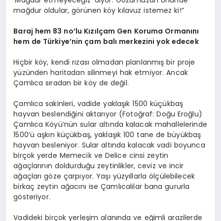
‘Mağdur etmeyeceğiz’ diyor. Gözümüzün önünde
mağdur oldular, görünen köy kılavuz istemez ki!”
Baraj hem 83 no’lu Kızılçam Gen Koruma Ormanını
hem de Türkiye’nin çam balı merkezini yok edecek
Hiçbir köy, kendi rızası olmadan planlanmış bir proje
yüzünden haritadan silinmeyi hak etmiyor. Ancak
Çamlıca sıradan bir köy de değil.
Çamlıca sakinleri, vadide yaklaşık 1500 küçükbaş
hayvan beslendiğini aktarıyor (Fotoğraf: Doğu Eroğlu)
Çamlıca Köyü’nün sular altında kalacak mahallelerinde
1500’ü aşkın küçükbaş, yaklaşık 100 tane de büyükbaş
hayvan besleniyor. Sular altında kalacak vadi boyunca
birçok yerde Memecik ve Delice cinsi zeytin
ağaçlarının doldurduğu zeytinlikler, ceviz ve incir
ağaçları göze çarpıyor. Yaşı yüzyıllarla ölçülebilecek
birkaç zeytin ağacını ise Çamlıcalılar bana gururla
gösteriyor.
Vadideki birçok yerleşim alanında ve eğimli arazilerde