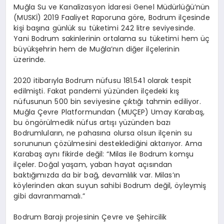
Muğla Su ve Kanalizasyon İdaresi Genel Müdürlüğü’nün
(MUSKİ) 2019 Faaliyet Raporuna göre, Bodrum ilçesinde
kişi başına günlük su tüketimi 242 litre seviyesinde.
Yani Bodrum sakinlerinin ortalama su tüketimi hem üç
büyükşehrin hem de Muğla’nın diğer ilçelerinin
üzerinde.
2020 itibarıyla Bodrum nüfusu 181.541 olarak tespit
edilmişti. Fakat pandemi yüzünden ilçedeki kış
nüfusunun 500 bin seviyesine çıktığı tahmin ediliyor.
Muğla Çevre Platformundan (MUÇEP) Umay Karabaş,
bu öngörülmedik nüfus artışı yüzünden bazı
Bodrumluların, ne pahasına olursa olsun ilçenin su
sorununun çözülmesini desteklediğini aktarıyor. Ama
Karabaş aynı fikirde değil: “Milas ile Bodrum komşu
ilçeler. Doğal yaşam, yaban hayat açısından
baktığımızda da bir bağ, devamlılık var. Milas’ın
köylerinden akan suyun sahibi Bodrum değil, öyleymiş
gibi davranmamalı.”
Bodrum Barajı projesinin Çevre ve Şehircilik