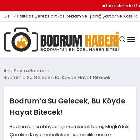
Türkbükü’nde Gündem Olan
Gizlilik Politikası
Çerez Politikası
Reklam ve İşbirliği
Şartlar ve Koşullar
Ana Sayfa
Bodrum
Bodrum’a Su Gelecek, Bu Köyde Hayat Bitecek!
BODRUM BODRUM
Bodrum’a Su Gelecek, Bu Köyde
SIYASET
Hayat Bitecek!
Bodrum’un su ihtiyacı için kurulacak baraj, Muğla’daki
MAGAZIN
Çamlıca Köyü mahallelerini ve arıcılık merkezi