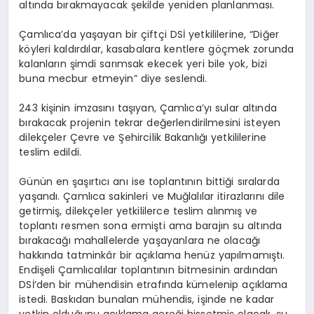
altında bırakmayacak şekilde yeniden planlanması.
Çamlıca’da yaşayan bir çiftçi DSİ yetkililerine, “Diğer
köyleri kaldırdılar, kasabalara kentlere göçmek zorunda
kalanların şimdi sarımsak ekecek yeri bile yok, bizi
buna mecbur etmeyin” diye seslendi.
243 kişinin imzasını taşıyan, Çamlıca’yı sular altında
bırakacak projenin tekrar değerlendirilmesini isteyen
dilekçeler Çevre ve Şehircilik Bakanlığı yetkililerine
teslim edildi.
Günün en şaşırtıcı anı ise toplantının bittiği sıralarda
yaşandı. Çamlıca sakinleri ve Muğlalılar itirazlarını dile
getirmiş, dilekçeler yetkililerce teslim alınmış ve
toplantı resmen sona ermişti ama barajın su altında
bırakacağı mahallelerde yaşayanlara ne olacağı
hakkında tatminkâr bir açıklama henüz yapılmamıştı.
Endişeli Çamlıcalılar toplantının bitmesinin ardından
DSİ’den bir mühendisin etrafında kümelenip açıklama
istedi. Baskıdan bunalan mühendis, işinde ne kadar