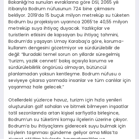
Bakanlığı’na sunulan evraklarına göre DSİ, 2065 yılı
itibarıyla Bodrum nüfusunun 724 bine çıkmasını
bekliyor. 2019’da 15 buçuk milyon metreküp su tüketen
Bodrum bu projeksiyon uyarınca 2065’te 40,55 milyon
metreküp suya ihtiyaç duyacak. Yazlıkçılar ve
turistlerin etkisini de kapsayan bu ihtiyaç tahmini,
Bodrum’da yaşayan Umay Karabaş’a göre, koruma-
kullanım dengesini gözetmiyor ve sürdürülebilir de
değil: “Buradaki temel sorun on yıllardır süregelmiş
‘turizm, yazlık cenneti’ bakış açısıyla koruma ve
sürdürülebilirlik öngörüsü olmayan, bütüncül
planlamadan yoksun kentleşme. Bodrum nüfusu o
seviyeye çıkarsa yarımada insanlar ve tüm canlılar için
yaşanmaz hale gelecek.”
Otellerdeki yüzlerce havuz, turizm için hızla yenileri
oluşturulan golf sahaları ve bitmek bilmeyen inşaatlar
tatil sezonlarında artan kişisel sarfiyatla birleşince,
Bodrum’un su tüketimi komşu ilçelerin üzerine çıkıyor.
Bodrum’a bu ihtiyaçlarını giderecek suyu bulmak için
köylerin taşınması gündeme geliyor ama Milas’ta