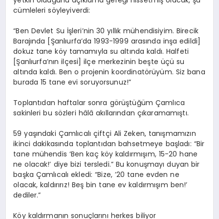
yetkin olduğunu açıklama gereği hissetmiş olacak, şu
cümleleri söyleyiverdi:
“Ben Devlet Su İşleri’nin 30 yıllık mühendisiyim. Birecik
Barajında [Şanlıurfa’da 1993-1999 arasında inşa edildi]
dokuz tane köy tamamıyla su altında kaldı. Halfeti
[Şanlıurfa’nın ilçesi] ilçe merkezinin beşte üçü su
altında kaldı. Ben o projenin koordinatörüyüm. Siz bana
burada 15 tane evi soruyorsunuz!”
Toplantıdan haftalar sonra görüştüğüm Çamlıca
sakinleri bu sözleri hâlâ akıllarından çıkaramamıştı.
59 yaşındaki Çamlıcalı çiftçi Ali Zeken, tanışmamızın
ikinci dakikasında toplantıdan bahsetmeye başladı: “Bir
tane mühendis ‘Ben kaç köy kaldırmışım, 15-20 hane
ne olacak!’ diye bizi tersledi.” Bu konuşmayı duyan bir
başka Çamlıcalı ekledi: “Bize, ’20 tane evden ne
olacak, kaldırırız! Beş bin tane ev kaldırmışım ben!’
dediler.”
Köy kaldırmanın sonuçlarını herkes biliyor