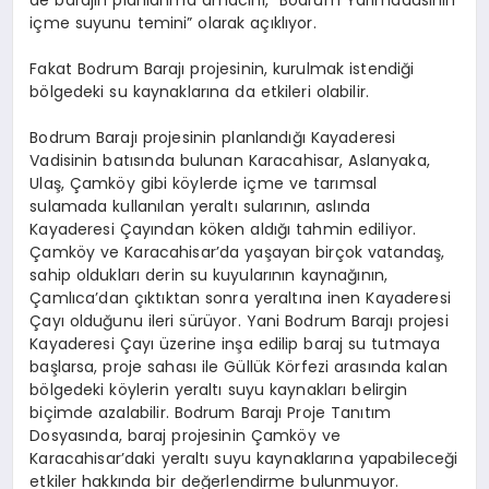
de barajın planlanma amacını, “Bodrum Yarımadasının
içme suyunu temini” olarak açıklıyor.
Fakat Bodrum Barajı projesinin, kurulmak istendiği
bölgedeki su kaynaklarına da etkileri olabilir.
Bodrum Barajı projesinin planlandığı Kayaderesi
Vadisinin batısında bulunan Karacahisar, Aslanyaka,
Ulaş, Çamköy gibi köylerde içme ve tarımsal
sulamada kullanılan yeraltı sularının, aslında
Kayaderesi Çayından köken aldığı tahmin ediliyor.
Çamköy ve Karacahisar’da yaşayan birçok vatandaş,
sahip oldukları derin su kuyularının kaynağının,
Çamlıca’dan çıktıktan sonra yeraltına inen Kayaderesi
Çayı olduğunu ileri sürüyor. Yani Bodrum Barajı projesi
Kayaderesi Çayı üzerine inşa edilip baraj su tutmaya
başlarsa, proje sahası ile Güllük Körfezi arasında kalan
bölgedeki köylerin yeraltı suyu kaynakları belirgin
biçimde azalabilir. Bodrum Barajı Proje Tanıtım
Dosyasında, baraj projesinin Çamköy ve
Karacahisar’daki yeraltı suyu kaynaklarına yapabileceği
etkiler hakkında bir değerlendirme bulunmuyor.