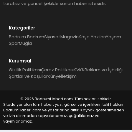
tarafsız ve güncel şekilde sunan haber sitesidir.
Kategoriler
Bodrum Bodrum
Siyaset
Magazin
Köşe Yazıları
Yaşam
Spor
Muğla
Kurumsal
Gizlilik Politikası
Çerez Politikası
KVKK
Reklam ve İşbirliği
Şartlar ve Koşullar
Künye
İletişim
© 2026 BodrumHaberi.com. Tüm hakları saklıdır.
Sitede yer alan tüm haber, yazı, görsel ve içeriklerin telif hakları
BodrumHaberi.com ve yazarlarına aittir. Kaynak gösterilmeden
ve izin alınmadan kopyalanamaz, çoğaltılamaz ve
yayımlanamaz.