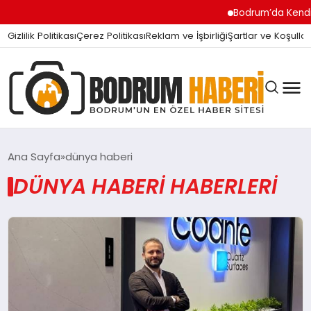
Bodrum’da Kendi İ
Gizlilik Politikası
Çerez Politikası
Reklam ve İşbirliği
Şartlar ve Koşullar
Ana Sayfa
dünya haberi
DÜNYA HABERI HABERLERI
BODRUM BODRUM
SIYASET
MAGAZIN