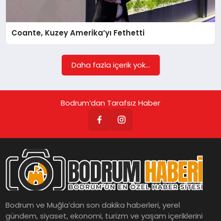
KÖŞE YAZILARI
Coante, Kuzey Amerika’yı Fethetti
YAŞAM
Daha fazla içerik yok...
SPOR
Bodrum’dan Tarafsız Haber
MUĞLA
☰
Bodrum ve Muğla’dan son dakika haberleri, yerel
gündem, siyaset, ekonomi, turizm ve yaşam içeriklerini