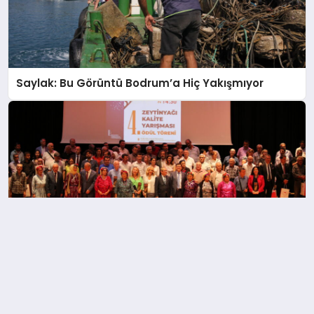
Saylak: Bu Görüntü Bodrum’a Hiç Yakışmıyor
Muğla’nın En Kaliteli Zeytinyağları Seçildi