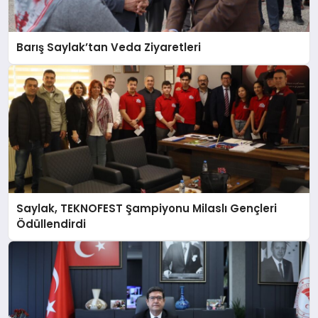
KÖŞE YAZILARI
Barış Saylak’tan Veda Ziyaretleri
YAŞAM
SPOR
MUĞLA
Saylak, TEKNOFEST Şampiyonu Milaslı Gençleri
Ödüllendirdi
☰