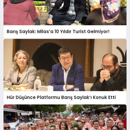
Barış Saylak: Milas’a 10 Yıldır Turist Gelmiyor!
Hür Düşünce Platformu Barış Saylak’ı Konuk Etti