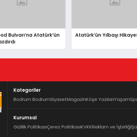
od Bulvarı’na Atatürk’ün
Atatürk’ün Yılbaşı Hikaye
azdırdı
Kategoriler
Bodrum Bodrum
Siyaset
Magazin
Köşe Yazıları
Yaşam
Sp
Kurumsal
Gizlilik Politikası
Çerez Politikası
KVKK
Reklam ve İşbirliği
Şa