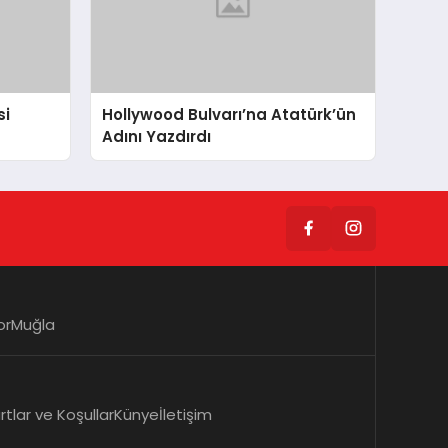
si
Hollywood Bulvarı’na Atatürk’ün
Adını Yazdırdı
or
Muğla
rtlar ve Koşullar
Künye
İletişim