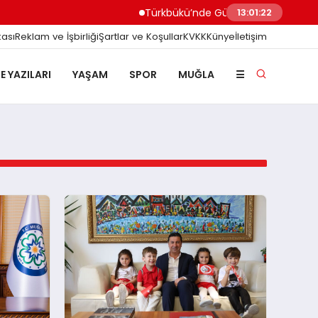
Türkbükü’nde Gündem Olan ‘3 Adımlık’ H
13:01:23
kası
Reklam ve İşbirliği
Şartlar ve Koşullar
KVKK
Künye
İletişim
E YAZILARI
YAŞAM
SPOR
MUĞLA
☰