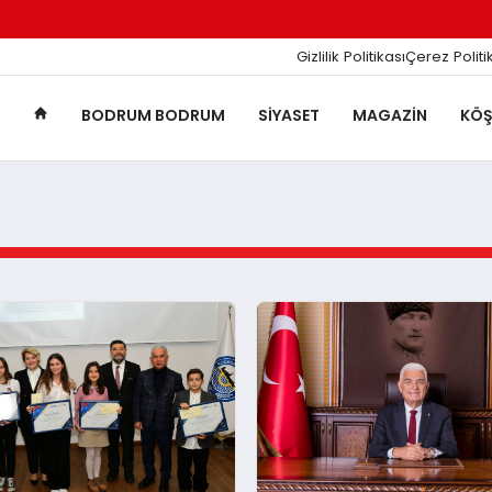
Gizlilik Politikası
Çerez Politi
BODRUM BODRUM
SIYASET
MAGAZIN
KÖŞ