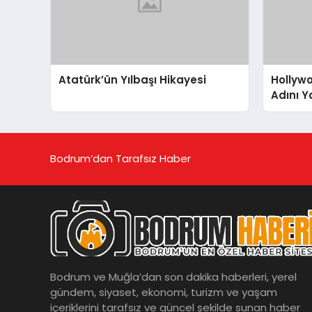
Atatürk’ün Yılbaşı Hikayesi
Hollywo
Adını Y
Bodrum’dan Tarafsız Haber
Bodrum ve Muğla’dan son dakika haberleri, yerel
gündem, siyaset, ekonomi, turizm ve yaşam
içeriklerini tarafsız ve güncel şekilde sunan haber