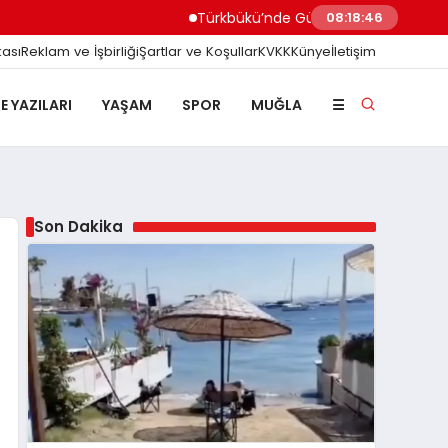
Türkbükü’nde Gündem Olan ‘3 Adımlık’ Halk Plajına 
08:18:48
kası
Reklam ve İşbirliği
Şartlar ve Koşullar
KVKK
Künye
İletişim
E YAZILARI
YAŞAM
SPOR
MUĞLA
☰
Son Dakika