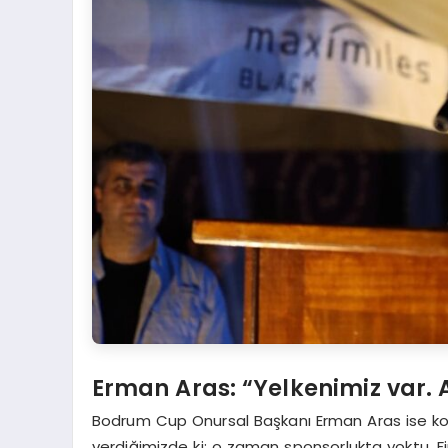
Erman Aras: “Yelkenimiz var. 
Bodrum Cup Onursal Başkanı Erman Aras ise ko
verdiğimizde ki; o zaman sponsorlukta yoktu. Fi