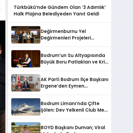
Türkbükü’nde Gündem Olan ‘3 Adımlık’
Halk Plajına Belediyeden Yanıt Geldi
Değirmenburnu Yel
Değirmenleri Projeleri
Ödüllendirildi
Bodrum’un Su Altyapısında
Büyük Boru Patlakları ve Kriz
Yönetimi Geride Kalıyor
AK Parti Bodrum İlçe Başkanı
Ergene’den Eymen
Açıklaması: “Yardım
Kampanyasının Siyasi
Bodrum Limanı’nda Çifte
Malzeme Yapılmasını
Şölen: Dev Yelkenli Club Med
Kınıyorum”
2 ve Yüzen Şehir Aroya
Geldi!
BOYD Başkanı Duman; Viral