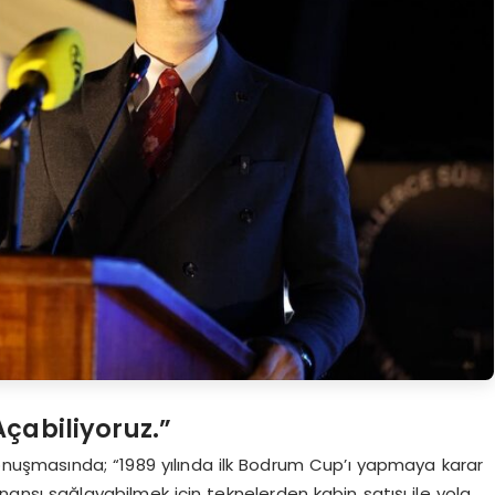
Açabiliyoruz.”
nuşmasında; “1989 yılında ilk Bodrum Cup’ı yapmaya karar
nansı sağlayabilmek için teknelerden kabin satışı ile yola