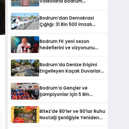
Videolarla Bodrum
Gerçeklerini Örtemezsiniz!
Bodrum’dan Demokrasi
Çığlığı: 31 Bin 500 İmzalı
İnsan Zinciri
Bodrum FK yeni sezon
hedeflerini ve vizyonunu
paylaştı
Bodrum’da Denize Erişimi
Engelleyen Kaçak Duvarlar
Yıkıldı
Bodrum’a Gençler ve
Şampiyonlar İçin 5 Bin
Metrekarelik Spor Salonu
Sözü
Bitez’de 80’ler ve 90’lar Ruhu
Nostalji Şenliğiyle Yeniden
Canlanıyor!