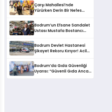
Çarşı Mahallesi’nde
Yürürken Derin Bir Nefes
Alın!
Bodrum’un Efsane Sandalet
Ustası Mustafa Bostancı
Vefat Etti
Bodrum Devlet Hastanesi
Şikayet Rekoru Kırıyor! Acil
Servis, Hijyen ve Yoğunluk
Tepki Çekiyor!
Bodrum’da Gıda Güvenliği
Uyarısı: “Güvenli Gıda Ancak
Gıda Mühendisiyle Mümkün”