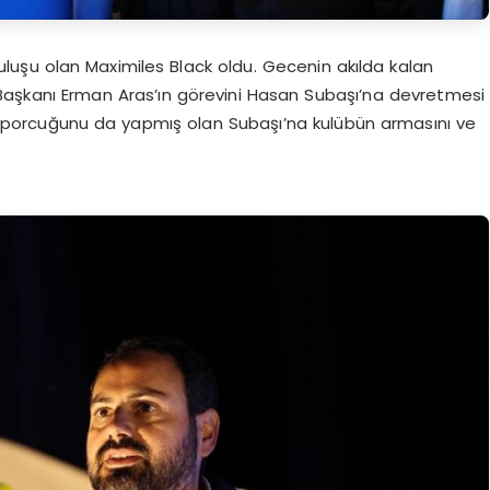
ruluşu olan Maximiles Black oldu. Gecenin akılda kalan
 Başkanı Erman Aras’ın görevini Hasan Subaşı’na devretmesi
sporcuğunu da yapmış olan Subaşı’na kulübün armasını ve