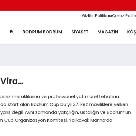
Gizlilik Politikası
Çerez Politi
BODRUM BODRUM
SIYASET
MAGAZIN
KÖŞ
 Vira…
deniz meraklılarına ve profesyonel yat mürettebatına
nda start alan Bodrum Cup bu yıl 37. kez maviliklere yelken
arış değil. Aynı zamanda yatçılığın, ustalığın ve Bodrum’un
rum Cup Organizasyon Komitesi, Yalıkavak Marina’da