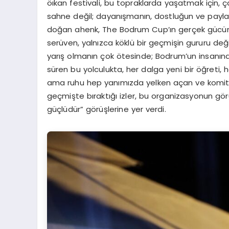
öıkan festivali, bu topraklarda yaşatmak için, ça
sahne değil; dayanışmanın, dostluğun ve paylaşm
doğan ahenk, The Bodrum Cup’ın gerçek gücünü
serüven, yalnızca köklü bir geçmişin gururu değ
yarış olmanın çok ötesinde; Bodrum’un insanına,
süren bu yolculukta, her dalga yeni bir öğreti, 
ama ruhu hep yanımızda yelken açan ve komitem
geçmişte bıraktığı izler, bu organizasyonun gö
güçlüdür” görüşlerine yer verdi.