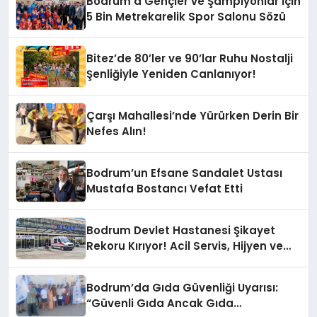
Bodrum’a Gençler ve Şampiyonlar İçin
5 Bin Metrekarelik Spor Salonu Sözü
Bitez’de 80’ler ve 90’lar Ruhu Nostalji
Şenliğiyle Yeniden Canlanıyor!
Çarşı Mahallesi’nde Yürürken Derin Bir
Nefes Alın!
Bodrum’un Efsane Sandalet Ustası
Mustafa Bostancı Vefat Etti
Bodrum Devlet Hastanesi Şikayet
Rekoru Kırıyor! Acil Servis, Hijyen ve
Yoğunluk Tepki Çekiyor!
Bodrum’da Gıda Güvenliği Uyarısı:
“Güvenli Gıda Ancak Gıda