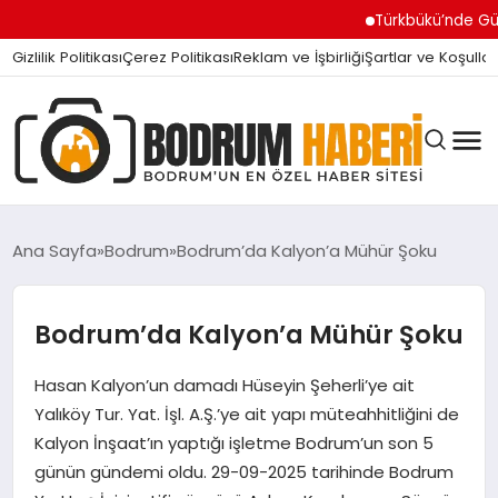
Türkbükü’nde Gündem Olan 
Gizlilik Politikası
Çerez Politikası
Reklam ve İşbirliği
Şartlar ve Koşullar
Ana Sayfa
Bodrum
Bodrum’da Kalyon’a Mühür Şoku
BODRUM BODRUM
Bodrum’da Kalyon’a Mühür Şoku
Hasan Kalyon’un damadı Hüseyin Şeherli’ye ait
SIYASET
Yalıköy Tur. Yat. İşl. A.Ş.’ye ait yapı müteahhitliğini de
Kalyon İnşaat’ın yaptığı işletme Bodrum’un son 5
MAGAZIN
günün gündemi oldu. 29-09-2025 tarihinde Bodrum