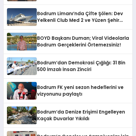
“Yardım Kampanyasının Siyasi
Malzeme Yapılmasını Kınıyorum”
Bodrum Limanı’nda Çifte Şölen: Dev
Yelkenli Club Med 2 ve Yüzen Şehir
Aroya Geldi!
BOYD Başkanı Duman; Viral Videolarla
Bodrum Gerçeklerini Örtemezsiniz!
Bodrum’dan Demokrasi Çığlığı: 31 Bin
500 İmzalı İnsan Zinciri
Bodrum FK yeni sezon hedeflerini ve
vizyonunu paylaştı
Bodrum’da Denize Erişimi Engelleyen
Kaçak Duvarlar Yıkıldı