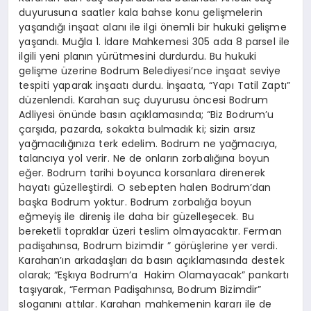
duyurusuna saatler kala bahse konu gelişmelerin
yaşandığı inşaat alanı ile ilgi önemli bir hukuki gelişme
yaşandı. Muğla 1. İdare Mahkemesi 305 ada 8 parsel ile
ilgili yeni planın yürütmesini durdurdu. Bu hukuki
gelişme üzerine Bodrum Belediyesi’nce inşaat seviye
tespiti yaparak inşaatı durdu. İnşaata, “Yapı Tatil Zaptı”
düzenlendi. Karahan suç duyurusu öncesi Bodrum
Adliyesi önünde basın açıklamasında; “
Biz Bodrum’u
çarşıda, pazarda, sokakta bulmadık ki; sizin arsız
yağmacılığınıza terk edelim. Bodrum ne yağmacıya,
talancıya yol verir. Ne de onların zorbalığına boyun
eğer. Bodrum tarihi boyunca korsanlara direnerek
hayatı güzelleştirdi. O sebepten halen Bodrum’dan
başka Bodrum yoktur. Bodrum zorbalığa boyun
eğmeyiş ile direniş ile daha bir güzelleşecek. Bu
bereketli topraklar üzeri teslim olmayacaktır. Ferman
padişahınsa, Bodrum bizimdir ” görüşlerine yer verdi.
Karahan’ın arkadaşları da basın açıklamasında destek
olarak; “Eşkıya Bodrum’a
Hakim Olamayacak” pankartı
taşıyarak, “Ferman Padişahınsa, Bodrum Bizimdir”
sloganını attılar. Karahan mahkemenin kararı ile de