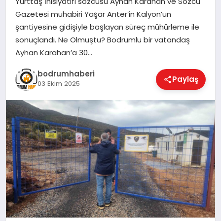
Yurttaş İnisiyatifi sözcüsü Ayhan Karahan ve Sözcü
Gazetesi muhabiri Yaşar Anter’in Kalyon’un
KÖŞE YAZILARI
şantiyesine gidişiyle başlayan süreç mühürleme ile
sonuçlandı. Ne Olmuştu? Bodrumlu bir vatandaş
Ayhan Karahan’a 30…
YAŞAM
bodrumhaberi
Paylaş
03 Ekim 2025
SPOR
MUĞLA
☰