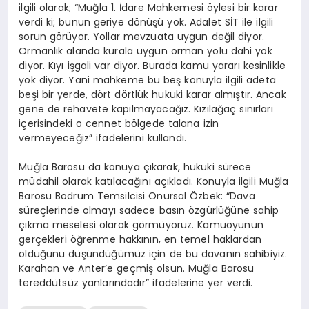
ilgili olarak; “Muğla 1. İdare Mahkemesi öylesi bir karar
verdi ki; bunun geriye dönüşü yok. Adalet SİT ile ilgili
sorun görüyor. Yollar mevzuata uygun değil diyor.
Ormanlık alanda kurala uygun orman yolu dahi yok
diyor. Kıyı işgali var diyor. Burada kamu yararı kesinlikle
yok diyor. Yani mahkeme bu beş konuyla ilgili adeta
beşi bir yerde, dört dörtlük hukuki karar almıştır. Ancak
gene de rehavete kapılmayacağız. Kızılağaç sınırları
içerisindeki o cennet bölgede talana izin
vermeyeceğiz” ifadelerini kullandı.
Muğla Barosu da konuya çıkarak, hukuki sürece
müdahil olarak katılacağını açıkladı. Konuyla ilgili Muğla
Barosu Bodrum Temsilcisi Onursal Özbek: “Dava
süreçlerinde olmayı sadece basın özgürlüğüne sahip
çıkma meselesi olarak görmüyoruz. Kamuoyunun
gerçekleri öğrenme hakkının, en temel haklardan
olduğunu düşündüğümüz için de bu davanın sahibiyiz.
Karahan ve Anter’e geçmiş olsun. Muğla Barosu
tereddütsüz yanlarındadır” ifadelerine yer verdi.