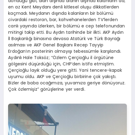
döndüğü gibi, alan dışında alanın dışında kalanların da;
en az Kent Meydanı denli kitlesel oluşu dikkatlerden
kaçmadı. Meydanın dışında kalanların bir bölümü
civardaki restoran, bar, kahvehanelerden TV’lerden
canlı yayında izlerken, bir bölümü e cep telefonundan
mitingi takip etti. Bu Aydın tarihinde bir ilkti. AKP Aydın
İl Başkanlığı binasına devasa Atatürk ve Türk Bayrağı
asılması
ve AKP Genel Başkanı Recep Tayyip
Erdoğan’ın posterinin olmayışı
tebessümle karşılandı.
Aydınlı Hale Toksöz; “Özlem Çerçioğlu il örgütüne
gölgesini düşürdüğü için, CHP’den istifa etmiştim.
Çerçioğlu layık olduğu yere gitti. Yani tencere-kapak
uyumu oldu. AKP ve Çerçioğlu birbirine çok yakıştı.
Bizler de baba ocağımıza, yuvamıza geriye dönüyoruz.
Çok özlemişiz” görüşlerine yer verdi.