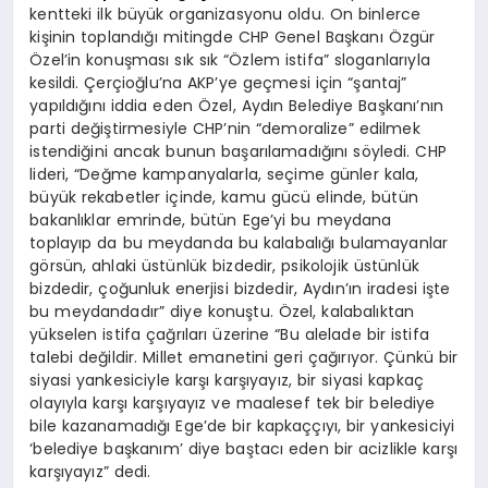
kentteki ilk büyük organizasyonu oldu. On binlerce
kişinin toplandığı mitingde CHP Genel Başkanı Özgür
Özel’in konuşması sık sık “Özlem istifa” sloganlarıyla
kesildi.
Çerçioğlu’na AKP’ye geçmesi için “şantaj”
yapıldığını iddia eden Özel, Aydın Belediye Başkanı’nın
parti değiştirmesiyle CHP’nin “demoralize” edilmek
istendiğini ancak bunun başarılamadığını söyledi. CHP
lideri, “Değme kampanyalarla, seçime günler kala,
büyük rekabetler içinde, kamu gücü elinde, bütün
bakanlıklar emrinde, bütün Ege’yi bu meydana
toplayıp da bu meydanda bu kalabalığı bulamayanlar
görsün, ahlaki üstünlük bizdedir, psikolojik üstünlük
bizdedir, çoğunluk enerjisi bizdedir, Aydın’ın iradesi işte
bu meydandadır” diye konuştu.
Özel, kalabalıktan
yükselen istifa çağrıları üzerine “Bu alelade bir istifa
talebi değildir. Millet emanetini geri çağırıyor. Çünkü bir
siyasi yankesiciyle karşı karşıyayız, bir siyasi kapkaç
olayıyla karşı karşıyayız ve maalesef tek bir belediye
bile kazanamadığı Ege’de bir kapkaççıyı, bir yankesiciyi
‘belediye başkanım’ diye baştacı eden bir acizlikle karşı
karşıyayız” dedi
.