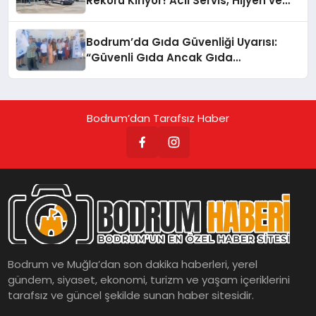
Rekoru Kırıyor! Acil Servis, Hijyen ve
Yoğunluk Tepki Çekiyor!
Bodrum’da Gıda Güvenliği Uyarısı:
“Güvenli Gıda Ancak Gıda
Mühendisiyle Mümkün”
Bodrum’dan Tarafsız Haber
Bodrum ve Muğla’dan son dakika haberleri, yerel
gündem, siyaset, ekonomi, turizm ve yaşam içeriklerini
tarafsız ve güncel şekilde sunan haber sitesidir.