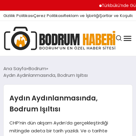
Türkbükü’nde Gündem Olan 
Gizlilik Politikası
Çerez Politikası
Reklam ve İşbirliği
Şartlar ve Koşullar
Ana Sayfa
Bodrum
Aydın Aydınlanmasında, Bodrum Işıltısı
BODRUM BODRUM
Aydın Aydınlanmasında,
SIYASET
Bodrum Işıltısı
CHP’nin dün akşam Aydın’da gerçekleştirdiği
MAGAZIN
mitingde adeta bir tarih yazıldı. Ve o tarihte