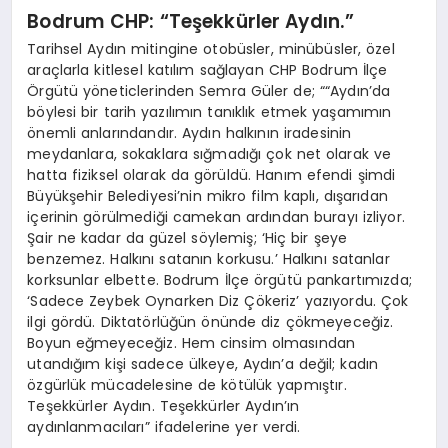
Bodrum CHP: “Teşekkürler Aydın.”
Tarihsel Aydın mitingine otobüsler, minübüsler, özel
araçlarla kitlesel katılım sağlayan CHP Bodrum İlçe
Örgütü yöneticlerinden Semra Güler de;
“
“Aydın’da
böylesi bir tarih yazılımın tanıklık etmek yaşamımın
önemli anlarındandır. Aydın halkının iradesinin
meydanlara, sokaklara sığmadığı çok net olarak ve
hatta fiziksel olarak da görüldü. Hanım efendi şimdi
Büyükşehir Belediyesi’nin mikro film kaplı, dışarıdan
içerinin görülmediği camekan ardından burayı izliyor.
Şair ne kadar da güzel söylemiş; ‘Hiç bir şeye
benzemez. Halkını satanın korkusu.’ Halkını satanlar
korksunlar elbette. Bodrum İlçe örgütü pankartımızda;
‘Sadece Zeybek Oynarken Diz Çökeriz’ yazıyordu. Çok
ilgi gördü. Diktatörlüğün önünde diz çökmeyeceğiz.
Boyun eğmeyeceğiz. Hem cinsim olmasından
utandığım kişi sadece ülkeye, Aydın’a değil; kadın
özgürlük mücadelesine de kötülük yapmıştır.
Teşekkürler Aydın. Teşekkürler Aydın’ın
aydınlanmacıları
” ifadelerine yer verdi.