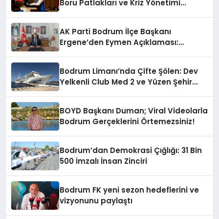
Boru Patlakları ve Kriz Yönetimi
Geride Kalıyor
AK Parti Bodrum İlçe Başkanı
Ergene’den Eymen Açıklaması:
“Yardım Kampanyasının Siyasi
Malzeme Yapılmasını Kınıyorum”
Bodrum Limanı’nda Çifte Şölen: Dev
Yelkenli Club Med 2 ve Yüzen Şehir
Aroya Geldi!
BOYD Başkanı Duman; Viral Videolarla
Bodrum Gerçeklerini Örtemezsiniz!
Bodrum’dan Demokrasi Çığlığı: 31 Bin
500 İmzalı İnsan Zinciri
Bodrum FK yeni sezon hedeflerini ve
vizyonunu paylaştı