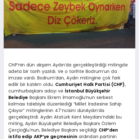
CHP’nin dün akşam Aydın’da gerçekleştirdiği mitingde
adeta bir tarih yazıldı. Ve o tarihte Bodrum’un da
imzası vardı. Bodrum’dan, Aydın mitingine çok fark
edilir bir katılım oldu.
Cumhuriyet Halk Partisi (CHP)
,
cumhurbaşkanı adayı ve
İstanbul Büyükşehir
Belediye
Başkanı Ekrem İmamoğlu’nun serbest
kalması talebiyle düzenlediği “Millet İradesine Sahip
Çıkıyor
” mitinglerinin 47’ncisini dün
Aydın’da
gerçekleştirdi.
Aydın Atatürk Kent Meydanı’ndaki bu
miting, Aydın Büyükşehir Belediye Başkanı Özlem
Çerçioğlu’nun, Belediye Başkanı seçildiği
CHP’den
istifa edip AKP’ye geçmesinin
ardından partinin