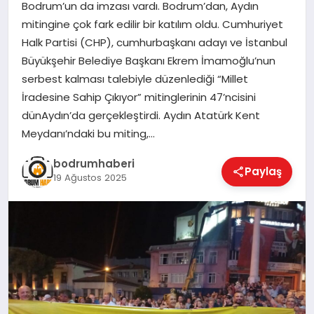
Bodrum’un da imzası vardı. Bodrum’dan, Aydın
mitingine çok fark edilir bir katılım oldu. Cumhuriyet
KÖŞE YAZILARI
Halk Partisi (CHP), cumhurbaşkanı adayı ve İstanbul
Büyükşehir Belediye Başkanı Ekrem İmamoğlu’nun
serbest kalması talebiyle düzenlediği “Millet
YAŞAM
İradesine Sahip Çıkıyor” mitinglerinin 47’ncisini
dünAydın’da gerçekleştirdi. Aydın Atatürk Kent
Meydanı’ndaki bu miting,…
SPOR
bodrumhaberi
Paylaş
19 Ağustos 2025
MUĞLA
☰