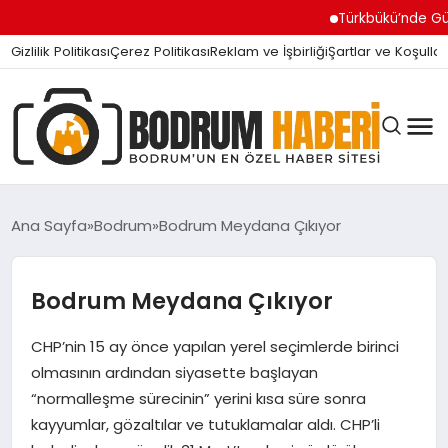
Türkbükü’nde Gündem Ola
Gizlilik Politikası
Çerez Politikası
Reklam ve İşbirliği
Şartlar ve Koşullar
Ana Sayfa
Bodrum
Bodrum Meydana Çıkıyor
BODRUM BODRUM
Bodrum Meydana Çıkıyor
CHP’nin 15 ay önce yapılan yerel seçimlerde birinci
SIYASET
olmasının ardından siyasette başlayan
“normalleşme sürecinin” yerini kısa süre sonra
MAGAZIN
kayyumlar, gözaltılar ve tutuklamalar aldı. CHP’li