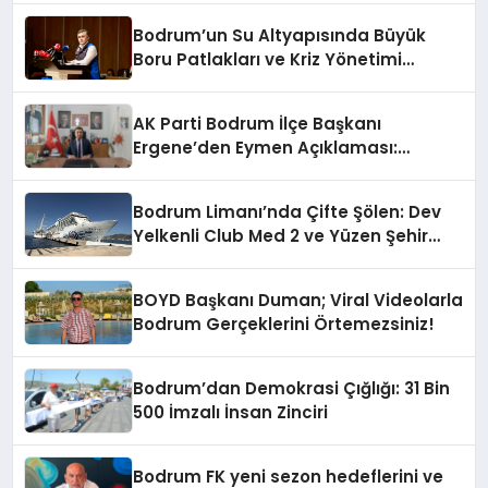
Bodrum’un Su Altyapısında Büyük
Boru Patlakları ve Kriz Yönetimi
Geride Kalıyor
AK Parti Bodrum İlçe Başkanı
Ergene’den Eymen Açıklaması:
“Yardım Kampanyasının Siyasi
Malzeme Yapılmasını Kınıyorum”
Bodrum Limanı’nda Çifte Şölen: Dev
Yelkenli Club Med 2 ve Yüzen Şehir
Aroya Geldi!
BOYD Başkanı Duman; Viral Videolarla
Bodrum Gerçeklerini Örtemezsiniz!
Bodrum’dan Demokrasi Çığlığı: 31 Bin
500 İmzalı İnsan Zinciri
Bodrum FK yeni sezon hedeflerini ve