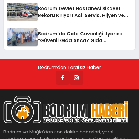
Bodrum Devlet Hastanesi Şikayet
Rekoru Kırıyor! Acil Servis, Hijyen ve
Yoğunluk Tepki Çekiyor!
Bodrum’da Gıda Güvenliği Uyarısı:
“Güvenli Gıda Ancak Gıda
Mühendisiyle Mümkün”
Bodrum’dan Tarafsız Haber
Bodrum ve Muğla’dan son dakika haberleri, yerel
gündem, siyaset, ekonomi, turizm ve yaşam içeriklerini