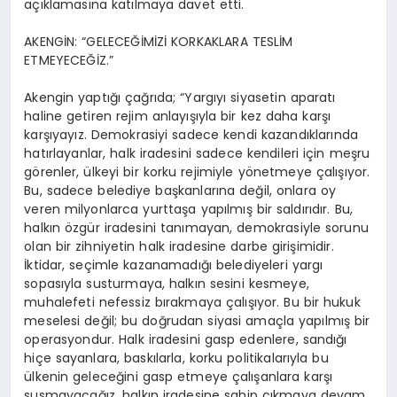
açıklamasına katılmaya davet etti.
AKENGİN: “GELECEĞİMİZİ KORKAKLARA TESLİM
ETMEYECEĞİZ.”
Akengin
yaptığı çağrıda;
“Yargıyı siyasetin aparatı
haline getiren rejim anlayışıyla bir kez daha karşı
karşıyayız. Demokrasiyi sadece kendi kazandıklarında
hatırlayanlar, halk iradesini sadece kendileri için meşru
görenler, ülkeyi bir korku rejimiyle yönetmeye çalışıyor.
Bu, sadece belediye başkanlarına değil, onlara oy
veren milyonlarca yurttaşa yapılmış bir saldırıdır. Bu,
halkın özgür iradesini tanımayan, demokrasiyle sorunu
olan bir zihniyetin halk iradesine darbe girişimidir.
İktidar, seçimle kazanamadığı belediyeleri yargı
sopasıyla susturmaya, halkın sesini kesmeye,
muhalefeti nefessiz bırakmaya çalışıyor. Bu bir hukuk
meselesi değil; bu doğrudan siyasi amaçla yapılmış bir
operasyondur. Halk iradesini gasp
edenlere, sandığı
hiçe sayanlara, baskılarla, korku politikalarıyla bu
ülkenin geleceğini gasp
etmeye çalışanlara karşı
susmayacağız, halkın iradesine sahip çıkmaya devam