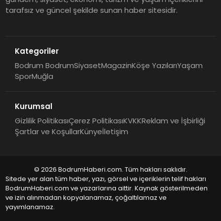
tarafsız ve güncel şekilde sunan haber sitesidir.
Kategoriler
Bodrum Bodrum
Siyaset
Magazin
Köşe Yazıları
Yaşam
Spor
Muğla
Kurumsal
Gizlilik Politikası
Çerez Politikası
KVKK
Reklam ve İşbirliği
Şartlar ve Koşullar
Künye
İletişim
© 2026 BodrumHaberi.com. Tüm hakları saklıdır.
Sitede yer alan tüm haber, yazı, görsel ve içeriklerin telif hakları
BodrumHaberi.com ve yazarlarına aittir. Kaynak gösterilmeden
ve izin alınmadan kopyalanamaz, çoğaltılamaz ve
yayımlanamaz.