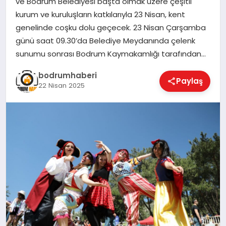
ve Bodrum Belediyesi başta olmak üzere çeşitli
kurum ve kuruluşların katkılarıyla 23 Nisan, kent
KÖŞE YAZILARI
genelinde coşku dolu geçecek. 23 Nisan Çarşamba
günü saat 09.30’da Belediye Meydanında çelenk
sunumu sonrası Bodrum Kaymakamlığı tarafından…
YAŞAM
bodrumhaberi
Paylaş
22 Nisan 2025
SPOR
MUĞLA
☰