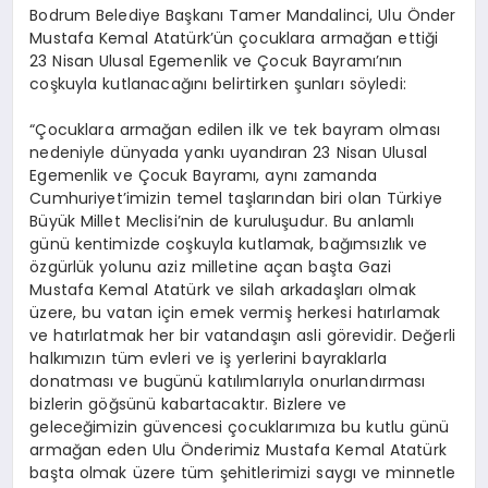
Bodrum Belediye Başkanı Tamer Mandalinci, Ulu Önder
Mustafa Kemal Atatürk’ün çocuklara armağan ettiği
23 Nisan Ulusal Egemenlik ve Çocuk Bayramı’nın
coşkuyla kutlanacağını belirtirken şunları söyledi:
“Çocuklara armağan edilen ilk ve tek bayram olması
nedeniyle dünyada yankı uyandıran 23 Nisan Ulusal
Egemenlik ve Çocuk Bayramı, aynı zamanda
Cumhuriyet’imizin temel taşlarından biri olan Türkiye
Büyük Millet Meclisi’nin de kuruluşudur. Bu anlamlı
günü kentimizde coşkuyla kutlamak, bağımsızlık ve
özgürlük yolunu aziz milletine açan başta Gazi
Mustafa Kemal Atatürk ve silah arkadaşları olmak
üzere, bu vatan için emek vermiş herkesi hatırlamak
ve hatırlatmak her bir vatandaşın asli görevidir. Değerli
halkımızın tüm evleri ve iş yerlerini bayraklarla
donatması ve bugünü katılımlarıyla onurlandırması
bizlerin göğsünü kabartacaktır. Bizlere ve
geleceğimizin güvencesi çocuklarımıza bu kutlu günü
armağan eden Ulu Önderimiz Mustafa Kemal Atatürk
başta olmak üzere tüm şehitlerimizi saygı ve minnetle