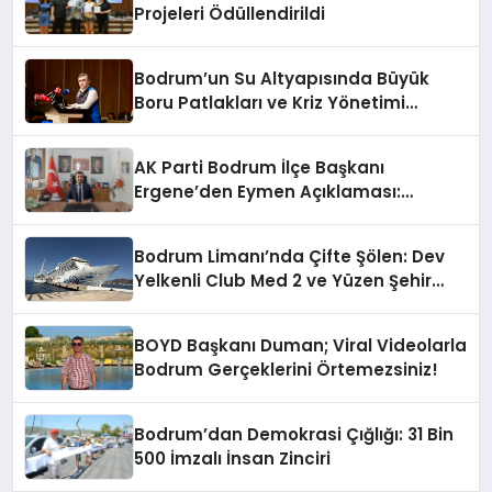
Projeleri Ödüllendirildi
Bodrum’un Su Altyapısında Büyük
Boru Patlakları ve Kriz Yönetimi
Geride Kalıyor
AK Parti Bodrum İlçe Başkanı
Ergene’den Eymen Açıklaması:
“Yardım Kampanyasının Siyasi
Malzeme Yapılmasını Kınıyorum”
Bodrum Limanı’nda Çifte Şölen: Dev
Yelkenli Club Med 2 ve Yüzen Şehir
Aroya Geldi!
BOYD Başkanı Duman; Viral Videolarla
Bodrum Gerçeklerini Örtemezsiniz!
Bodrum’dan Demokrasi Çığlığı: 31 Bin
500 İmzalı İnsan Zinciri