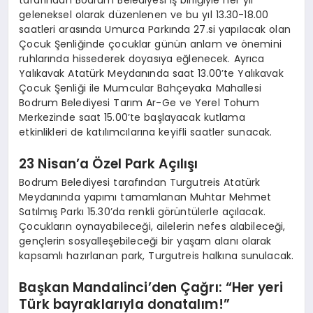
tarafından Bodrum Belediyesi iş birliğiyle her yıl
geleneksel olarak düzenlenen ve bu yıl 13.30-18.00
saatleri arasında Umurca Parkında 27.si yapılacak olan
Çocuk Şenliğinde çocuklar günün anlam ve önemini
ruhlarında hissederek doyasıya eğlenecek. Ayrıca
Yalıkavak Atatürk Meydanında saat 13.00’te Yalıkavak
Çocuk Şenliği ile Mumcular Bahçeyaka Mahallesi
Bodrum Belediyesi Tarım Ar-Ge ve Yerel Tohum
Merkezinde saat 15.00’te başlayacak kutlama
etkinlikleri de katılımcılarına keyifli saatler sunacak.
23 Nisan’a Özel Park Açılışı
Bodrum Belediyesi tarafından Turgutreis Atatürk
Meydanında yapımı tamamlanan Muhtar Mehmet
Satılmış Parkı 15.30’da renkli görüntülerle açılacak.
Çocukların oynayabileceği, ailelerin nefes alabileceği,
gençlerin sosyalleşebileceği bir yaşam alanı olarak
kapsamlı hazırlanan park, Turgutreis halkına sunulacak.
Başkan Mandalinci’den Çağrı: “Her yeri
Türk bayraklarıyla donatalım!”