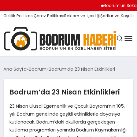
Bodrum’un Sokak Canları 
Gizlilik Politikası
Çerez Politikası
Reklam ve İşbirliği
Şartlar ve Koşullar
Ana Sayfa
Bodrum
Bodrum’da 23 Nisan Etkinlikleri
BODRUM BODRUM
Bodrum’da 23 Nisan Etkinlikleri
23 Nisan Ulusal Egemenlik ve Çocuk Bayramı’nın 105.
SIYASET
yılı, Bodrum genelinde çeşitli etkinliklerle doyasıya
kutlanacak. Bodrum’daki okullarda gerçekleşen
MAGAZIN
kutlama programları yanında Bodrum Kaymakamlığı