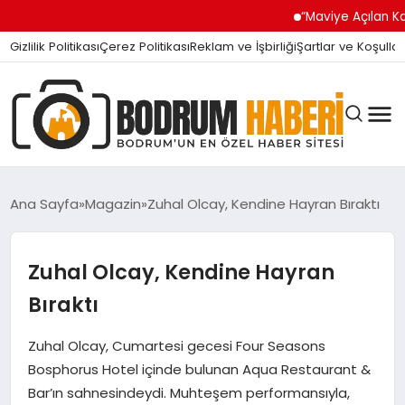
“Maviye Açılan Kapı” Turg
Gizlilik Politikası
Çerez Politikası
Reklam ve İşbirliği
Şartlar ve Koşullar
Ana Sayfa
Magazin
Zuhal Olcay, Kendine Hayran Bıraktı
BODRUM BODRUM
Zuhal Olcay, Kendine Hayran
Bıraktı
SIYASET
Zuhal Olcay, Cumartesi gecesi Four Seasons
Bosphorus Hotel içinde bulunan Aqua Restaurant &
MAGAZIN
Bar’ın sahnesindeydi. Muhteşem performansıyla,