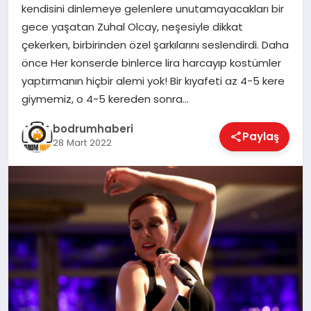
kendisini dinlemeye gelenlere unutamayacakları bir
gece yaşatan Zuhal Olcay, neşesiyle dikkat
KÖŞE YAZILARI
çekerken, birbirinden özel şarkılarını seslendirdi. Daha
önce Her konserde binlerce lira harcayıp kostümler
yaptırmanın hiçbir alemi yok! Bir kıyafeti az 4-5 kere
YAŞAM
giymemiz, o 4-5 kereden sonra…
bodrumhaberi
Paylaş
SPOR
28 Mart 2022
MUĞLA
☰